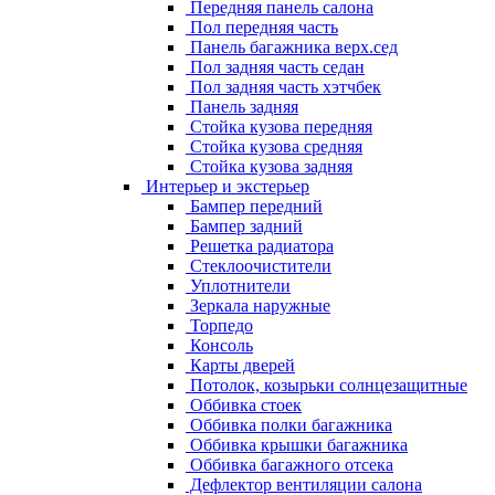
Передняя панель салона
Пол передняя часть
Панель багажника верх.сед
Пол задняя часть седан
Пол задняя часть хэтчбек
Панель задняя
Стойка кузова передняя
Стойка кузова средняя
Стойка кузова задняя
Интерьер и экстерьер
Бампер передний
Бампер задний
Решетка радиатора
Стеклоочистители
Уплотнители
Зеркала наружные
Торпедо
Консоль
Карты дверей
Потолок, козырьки солнцезащитные
Оббивка стоек
Оббивка полки багажника
Оббивка крышки багажника
Оббивка багажного отсека
Дефлектор вентиляции салона