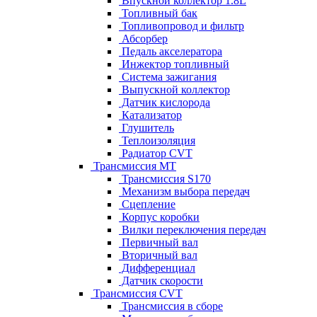
Впускной коллектор 1.8L
Топливный бак
Топливопровод и фильтр
Абсорбер
Педаль акселератора
Инжектор топливный
Система зажигания
Выпускной коллектор
Датчик кислорода
Катализатор
Глушитель
Теплоизоляция
Радиатор CVT
Трансмиссия MT
Трансмиссия S170
Механизм выбора передач
Сцепление
Корпус коробки
Вилки переключения передач
Первичный вал
Вторичный вал
Дифференциал
Датчик скорости
Трансмиссия CVT
Трансмиссия в сборе