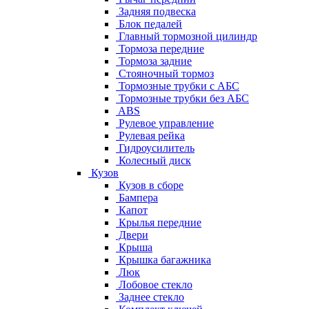
Задняя подвеска
Блок педалей
Главный тормозной цилиндр
Тормоза передние
Тормоза задние
Стояночный тормоз
Тормозные трубки с АБС
Тормозные трубки без АБС
ABS
Рулевое управление
Рулевая рейка
Гидроусилитель
Колесный диск
Кузов
Кузов в сборе
Бампера
Капот
Крылья передние
Двери
Крыша
Крышка багажника
Люк
Лобовое стекло
Заднее стекло