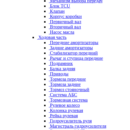
Механизм выбора передач
Блок TCU
Клапан
Корпус коробки
Первичный вал
Вторичный вал
Насос масла
Ходовая часть
Передние амортизаторы
Задние амортизаторы
Стабилизатор передний
Рычаг и ступица передние
Подрамник
Балка задняя
Приводы
Тормоза передние
Тормоза задние
Тормоз стояночный
Система АБС
Тормозная система
Рулевое колесо
Колонка рулевая
Рейка рулевая
Гидроусилитель руля
Магистраль гидроусилителя