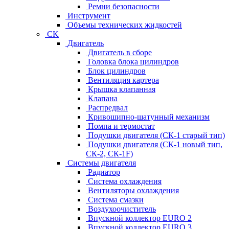
Ремни безопасности
Инструмент
Объемы технических жидкостей
CK
Двигатель
Двигатель в сборе
Головка блока цилиндров
Блок цилиндров
Вентиляция картера
Крышка клапанная
Клапана
Распредвал
Кривошипно-шатунный механизм
Помпа и термостат
Подушки двигателя (СК-1 старый тип)
Подушки двигателя (СК-1 новый тип,
СК-2, СК-1F)
Системы двигателя
Радиатор
Система охлаждения
Вентиляторы охлаждения
Система смазки
Воздухоочиститель
Впускной коллектор EURO 2
Впускной коллектор EURO 3