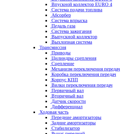
Впускной коллектор EURO 4
Система подачи топлива
Абсорбер
Система впрыска
Педаль газа
Система зажигания
Выпускной коллектор
Выхлопная система
Трансмиссия
Приводы
Цилиндры сцепления
Сцепление
Механизм переключения передач
Коробка переключения передач
Корпус КПП
Вилки переключения передач
Первичный вал
Вторичный вал
Датчик скорости
Дифференциал
Ходовая часть
Передние амортизаторы
Задние амортизаторы
Стабилизатор
Рычаг передний