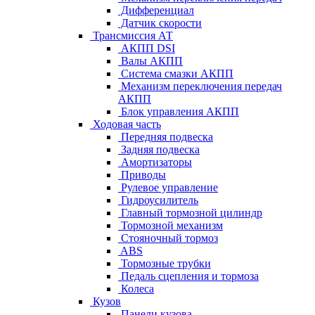
Дифференциал
Датчик скорости
Трансмиссия АТ
АКПП DSI
Валы АКПП
Система смазки АКПП
Механизм переключения передач
АКПП
Блок управления АКПП
Ходовая часть
Передняя подвеска
Задняя подвеска
Амортизаторы
Приводы
Рулевое управление
Гидроусилитель
Главный тормозной цилиндр
Тормозной механизм
Стояночный тормоз
ABS
Тормозные трубки
Педаль сцепления и тормоза
Колеса
Кузов
Панели кузова