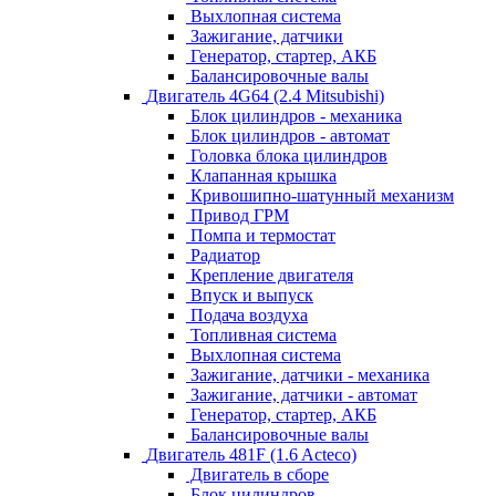
Выхлопная система
Зажигание, датчики
Генератор, стартер, АКБ
Балансировочные валы
Двигатель 4G64 (2.4 Mitsubishi)
Блок цилиндров - механика
Блок цилиндров - автомат
Головка блока цилиндров
Клапанная крышка
Кривошипно-шатунный механизм
Привод ГРМ
Помпа и термостат
Радиатор
Крепление двигателя
Впуск и выпуск
Подача воздуха
Топливная система
Выхлопная система
Зажигание, датчики - механика
Зажигание, датчики - автомат
Генератор, стартер, АКБ
Балансировочные валы
Двигатель 481F (1.6 Acteco)
Двигатель в сборе
Блок цилиндров