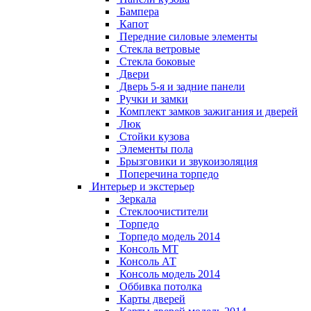
Бампера
Капот
Передние силовые элементы
Стекла ветровые
Стекла боковые
Двери
Дверь 5-я и задние панели
Ручки и замки
Комплект замков зажигания и дверей
Люк
Стойки кузова
Элементы пола
Брызговики и звукоизоляция
Поперечина торпедо
Интерьер и экстерьер
Зеркала
Стеклоочистители
Торпедо
Торпедо модель 2014
Консоль МТ
Консоль АТ
Консоль модель 2014
Оббивка потолка
Карты дверей