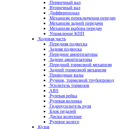
Первичный вал
Вторичный вал
Дифференциал
Механизм переключения передач
Механизм задней передачи
Механизм выбора передач
Управление КПП
Ходовая часть
Передняя подвеска
Задняя подвеска
Передние амортизаторы
Задние амортизаторы
Передний тормозной механизм
Задний тормозной механизм
Приводные валы
Ручник, тормозной трубопровод
Усилитель тормозов
ABS
Рулевая рейка
Рулевая колонка
Гидроусилитель руля
Блок педалей
Диски колесные
Рулевое колесо
Кузов