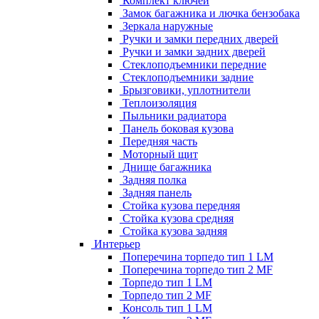
Комплект ключей
Замок багажника и лючка бензобака
Зеркала наружные
Ручки и замки передних дверей
Ручки и замки задних дверей
Стеклоподъемники передние
Стеклоподъемники задние
Брызговики, уплотнители
Теплоизоляция
Пыльники радиатора
Панель боковая кузова
Передняя часть
Моторный щит
Днище багажника
Задняя полка
Задняя панель
Стойка кузова передняя
Стойка кузова средняя
Стойка кузова задняя
Интерьер
Поперечина торпедо тип 1 LM
Поперечина торпедо тип 2 MF
Торпедо тип 1 LM
Торпедо тип 2 MF
Консоль тип 1 LM