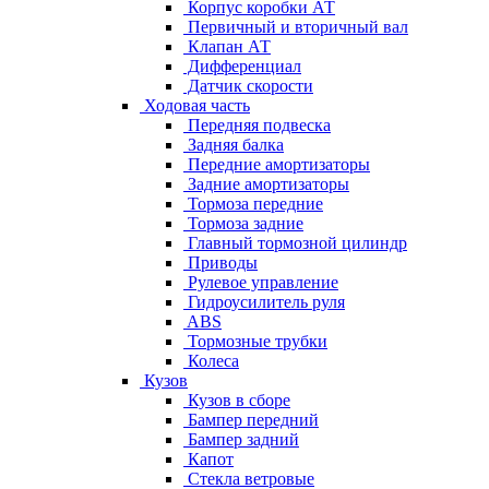
Корпус коробки АТ
Первичный и вторичный вал
Клапан АТ
Дифференциал
Датчик скорости
Ходовая часть
Передняя подвеска
Задняя балка
Передние амортизаторы
Задние амортизаторы
Тормоза передние
Тормоза задние
Главный тормозной цилиндр
Приводы
Рулевое управление
Гидроусилитель руля
ABS
Тормозные трубки
Колеса
Кузов
Кузов в сборе
Бампер передний
Бампер задний
Капот
Стекла ветровые