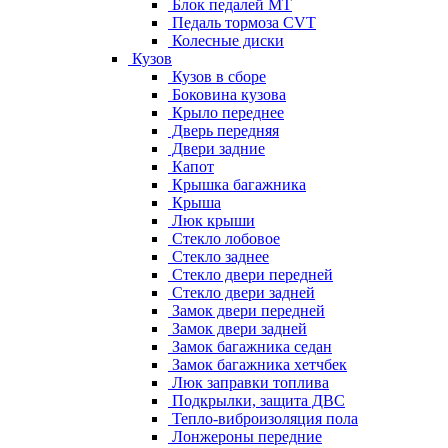
Блок педалей МТ
Педаль тормоза CVT
Колесные диски
Кузов
Кузов в сборе
Боковина кузова
Крыло переднее
Дверь передняя
Двери задние
Капот
Крышка багажника
Крыша
Люк крыши
Стекло лобовое
Стекло заднее
Стекло двери передней
Стекло двери задней
Замок двери передней
Замок двери задней
Замок багажника седан
Замок багажника хетчбек
Люк заправки топлива
Подкрылки, защита ДВС
Тепло-виброизоляция пола
Лонжероны передние