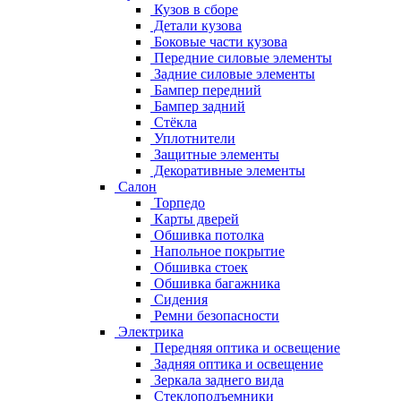
Кузов в сборе
Детали кузова
Боковые части кузова
Передние силовые элементы
Задние силовые элементы
Бампер передний
Бампер задний
Стёкла
Уплотнители
Защитные элементы
Декоративные элементы
Салон
Торпедо
Карты дверей
Обшивка потолка
Напольное покрытие
Обшивка стоек
Обшивка багажника
Сидения
Ремни безопасности
Электрика
Передняя оптика и освещение
Задняя оптика и освещение
Зеркала заднего вида
Стеклоподъемники