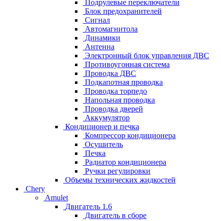
Подрулевые переключатели
Блок предохранителей
Сигнал
Автомагнитола
Динамики
Антенна
Электронный блок управления ДВС
Противоугонная система
Проводка ДВС
Подкапотная проводка
Проводка торпедо
Напольная проводка
Проводка дверей
Аккумулятор
Кондиционер и печка
Компрессор кондиционера
Осушитель
Печка
Радиатор кондиционера
Ручки регулировки
Объемы технических жидкостей
Chery
Amulet
Двигатель 1.6
Двигатель в сборе