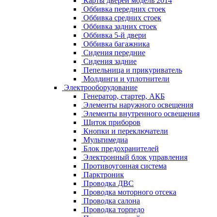
Карты дверей модель 2014
Оббивка передних стоек
Оббивка средних стоек
Оббивка задних стоек
Оббивка 5-й двери
Оббивка багажника
Сидения передние
Сидения задние
Пепельница и прикуриватель
Молдинги и уплотнители
Электрооборудование
Генератор, стартер, АКБ
Элементы наружного освещения
Элементы внутренного освещения
Щиток приборов
Кнопки и переключатели
Мультимедиа
Блок предохранителей
Электронный блок управления
Противоугонная система
Парктроник
Проводка ДВС
Проводка моторного отсека
Проводка салона
Проводка торпедо