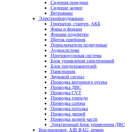
Сидения передние
Сидение заднее
Ветровики
Электрооборудование
Генератор, стартер, АКБ
Фары и фонари
Фонари подсветки
Щиток приборов
Переключатели подрулевые
Аудиосистема
Противоугонная система
Блок управления электроникой
Блок предохранителей
Парктроник
Звуковой сигнал
Проводка моторного отсека
Проводка ДВС
Проводка CVT
Проводка торпедо
Проводка салона
Проводка потолка
Проводка дверей
Проводка задней части
Электронный блок управления ДВС
Кондиционер, AIR BAG, ремни