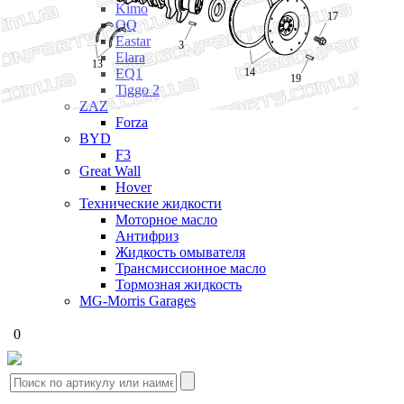
Kimo
17
QQ
Eastar
3
Elara
13
14
EQ1
19
Tiggo 2
ZAZ
Forza
BYD
F3
Great Wall
Hover
Технические жидкости
Моторное масло
Антифриз
Жидкость омывателя
Трансмиссионное масло
Тормозная жидкость
MG-Morris Garages
0