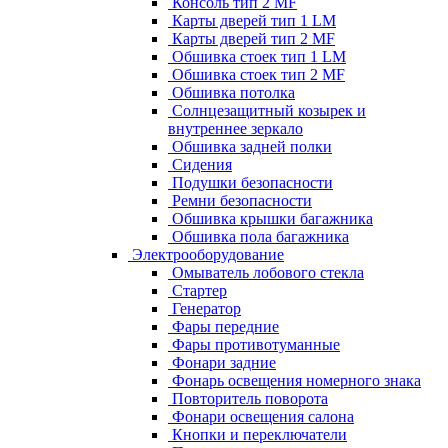
Консоль тип 2 MF
Карты дверей тип 1 LM
Карты дверей тип 2 MF
Обшивка стоек тип 1 LM
Обшивка стоек тип 2 MF
Обшивка потолка
Солнцезащитный козырек и
внутреннее зеркало
Обшивка задней полки
Сидения
Подушки безопасности
Ремни безопасности
Обшивка крышки багажника
Обшивка пола багажника
Электрооборудование
Омыватель лобового стекла
Стартер
Генератор
Фары передние
Фары противотуманные
Фонари задние
Фонарь освещения номерного знака
Повторитель поворота
Фонари освещения салона
Кнопки и переключатели