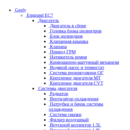
Geely
Emgrand EC7
Двигатель
Двигатель в сборе
Головка блока цилиндров
Блок цилиндров
Клапанная крышка
Клапана
Привод ГРМ
Натяжитель ремня
Кривошипно-шатунный механизм
Водяной насос и термостат
Система рециркуляции ОГ
Крепление двигателя MT
Крепление двигателя CVT
Системы двигателя
Радиатор
Вентилятор охлаждения
Патрубки и бачок системы
охлаждения
Система смазки
Фильтр воздушный
Впускной коллектор 1.5L