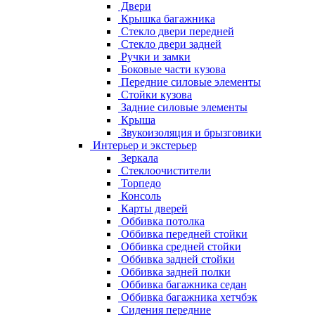
Двери
Крышка багажника
Стекло двери передней
Стекло двери задней
Ручки и замки
Боковые части кузова
Передние силовые элементы
Стойки кузова
Задние силовые элементы
Крыша
Звукоизоляция и брызговики
Интерьер и экстерьер
Зеркала
Стеклоочистители
Торпедо
Консоль
Карты дверей
Оббивка потолка
Оббивка передней стойки
Оббивка средней стойки
Оббивка задней стойки
Оббивка задней полки
Оббивка багажника седан
Оббивка багажника хетчбэк
Сидения передние