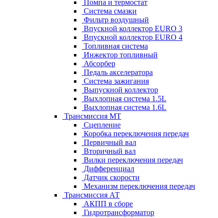
Помпа и термостат
Система смазки
Фильтр воздушный
Впускной коллектор EURO 3
Впускной коллектор EURO 4
Топливная система
Инжектор топливный
Абсорбер
Педаль акселератора
Система зажигания
Выпускной коллектор
Выхлопная система 1.5L
Выхлопная система 1.6L
Трансмиссия МТ
Сцепление
Коробка переключения передач
Первичный вал
Вторичный вал
Вилки переключения передач
Дифференциал
Датчик скорости
Механизм переключения передач
Трансмиссия АТ
АКПП в сборе
Гидротрансформатор