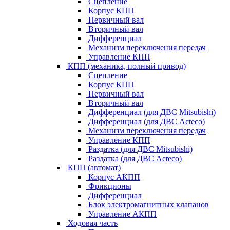
Сцепление
Корпус КПП
Первичный вал
Вторичный вал
Дифференциал
Механизм переключения передач
Управление КПП
КПП (механика, полный привод)
Сцепление
Корпус КПП
Первичный вал
Вторичный вал
Дифференциал (для ДВС Mitsubishi)
Дифференциал (для ДВС Acteco)
Механизм переключения передач
Управление КПП
Раздатка (для ДВС Mitsubishi)
Раздатка (для ДВС Acteco)
КПП (автомат)
Корпус АКПП
Фрикционы
Дифференциал
Блок электромагнитных клапанов
Управление АКПП
Ходовая часть