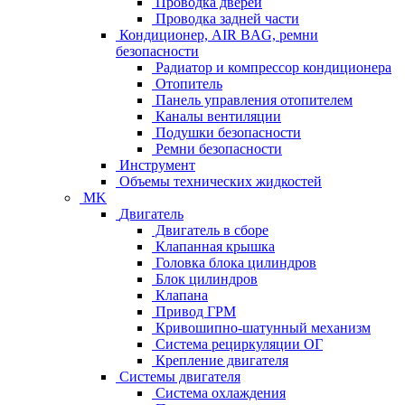
Проводка дверей
Проводка задней части
Кондиционер, AIR BAG, ремни
безопасности
Радиатор и компрессор кондиционера
Отопитель
Панель управления отопителем
Каналы вентиляции
Подушки безопасности
Ремни безопасности
Инструмент
Объемы технических жидкостей
MK
Двигатель
Двигатель в сборе
Клапанная крышка
Головка блока цилиндров
Блок цилиндров
Клапана
Привод ГРМ
Кривошипно-шатунный механизм
Система рециркуляции ОГ
Крепление двигателя
Системы двигателя
Система охлаждения