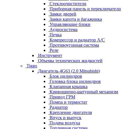
Стеклоочистители
Приборная панель и переключатели
Замки дверей
Замки капота и багажника
Управляющие блоки
Аудиосистема
Печка
Компрессор и радиатор А/C
Противоугонная система
Реле
Инструмент
Объемы технических жидкостей
Tiggo
Двигатель 4G63 (2.0 Mitsubishi)
Блок цилиндров
Головка блока цилиндров
Клапанная крышка
Кривошипно-шатунный механизм
Привод ГРМ
Помпа и термостат
Радиатор
Крепление двигателя
Впуск и выпуск
Подача воздуха
Топливная система