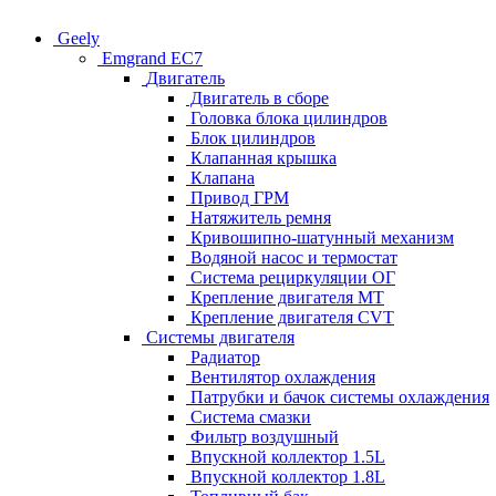
Geely
Emgrand EC7
Двигатель
Двигатель в сборе
Головка блока цилиндров
Блок цилиндров
Клапанная крышка
Клапана
Привод ГРМ
Натяжитель ремня
Кривошипно-шатунный механизм
Водяной насос и термостат
Система рециркуляции ОГ
Крепление двигателя MT
Крепление двигателя CVT
Системы двигателя
Радиатор
Вентилятор охлаждения
Патрубки и бачок системы охлаждения
Система смазки
Фильтр воздушный
Впускной коллектор 1.5L
Впускной коллектор 1.8L