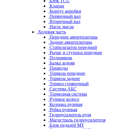
Блок TCU
Клапан
Корпус коробки
Первичный вал
Вторичный вал
Насос масла
Ходовая часть
Передние амортизаторы
Задние амортизаторы
Стабилизатор передний
Рычаг и ступица передние
Подрамник
Балка задняя
Приводы
Тормоза передние
Тормоза задние
Тормоз стояночный
Система АБС
Тормозная система
Рулевое колесо
Колонка рулевая
Рейка рулевая
Гидроусилитель руля
Магистраль гидроусилителя
Блок педалей МТ