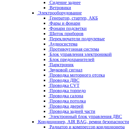
Сидение заднее
Ветровики
Электрооборудование
Генератор, стартер, АКБ
Фары и фонари
Фонари подсветки
Щиток приборов
Переключатели подрулевые
Аудиосистема
Противоугонная система
Блок управления электроникой
Блок предохранителей
Парктроник
Звуковой сигнал
Проводка моторного отсека
Проводка ДВС
Проводка CVT
Проводка торпедо
Проводка салона
Проводка потолка
Проводка дверей
Проводка задней части
Электронный блок управления ДВС
Кондиционер, AIR BAG, ремни безопасности
Радиатор и компрессор кондиционера