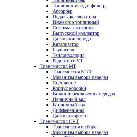
Топливный бак
Топливопровод и фильтр
Абсорбер
Педаль акселератора
Инжектор топливный
Система зажигания
Выпускной коллектор
Датчик кислорода
Катализатор
Глушитель
Теплоизоляция
Радиатор CVT
Трансмиссия MT
Трансмиссия S170
Механизм выбора передач
Сцепление
Корпус коробки
Вилки переключения передач
Первичный вал
Вторичный вал
Дифференциал
Датчик скорости
Трансмиссия CVT
Трансмиссия в сборе
Механизм выбора передач