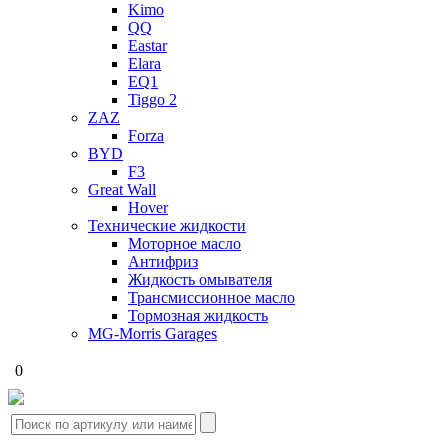
Kimo
QQ
Eastar
Elara
EQ1
Tiggo 2
ZAZ
Forza
BYD
F3
Great Wall
Hover
Технические жидкости
Моторное масло
Антифриз
Жидкость омывателя
Трансмиссионное масло
Тормозная жидкость
MG-Morris Garages
0