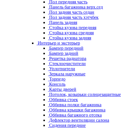
Пол передняя часть
Панель багажника верх.сед
Пол задняя часть седан
Пол задняя часть хэтчбек
Панель задняя
Стойка кузова передняя
Стойка кузова средняя
Стойка кузова задняя
Интерьер и экстерьер
Бампер передний
Бампер задний
Решетка радиатора
Стеклоочистители
Уплотнители
Зеркала наружные
Торпедо
Консоль
Карты дверей
Потолок, козырьки солнцезащитные
Оббивка стоек
Оббивка полки багажника
Оббивка крышки багажника
Оббивка багажного отсека
Дефлектор вентиляции салона
Сидения передние