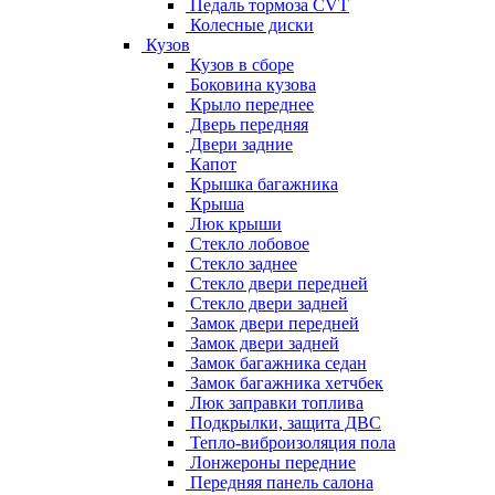
Педаль тормоза CVT
Колесные диски
Кузов
Кузов в сборе
Боковина кузова
Крыло переднее
Дверь передняя
Двери задние
Капот
Крышка багажника
Крыша
Люк крыши
Стекло лобовое
Стекло заднее
Стекло двери передней
Стекло двери задней
Замок двери передней
Замок двери задней
Замок багажника седан
Замок багажника хетчбек
Люк заправки топлива
Подкрылки, защита ДВС
Тепло-виброизоляция пола
Лонжероны передние
Передняя панель салона