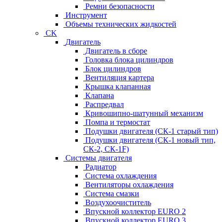
Ремни безопасности
Инструмент
Объемы технических жидкостей
CK
Двигатель
Двигатель в сборе
Головка блока цилиндров
Блок цилиндров
Вентиляция картера
Крышка клапанная
Клапана
Распредвал
Кривошипно-шатунный механизм
Помпа и термостат
Подушки двигателя (СК-1 старый тип)
Подушки двигателя (СК-1 новый тип,
СК-2, СК-1F)
Системы двигателя
Радиатор
Система охлаждения
Вентиляторы охлаждения
Система смазки
Воздухоочиститель
Впускной коллектор EURO 2
Впускной коллектор EURO 3