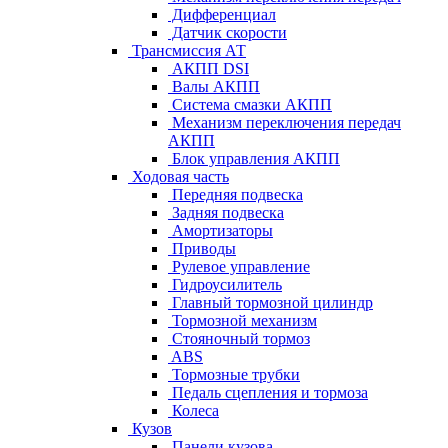
Дифференциал
Датчик скорости
Трансмиссия АТ
АКПП DSI
Валы АКПП
Система смазки АКПП
Механизм переключения передач
АКПП
Блок управления АКПП
Ходовая часть
Передняя подвеска
Задняя подвеска
Амортизаторы
Приводы
Рулевое управление
Гидроусилитель
Главный тормозной цилиндр
Тормозной механизм
Стояночный тормоз
ABS
Тормозные трубки
Педаль сцепления и тормоза
Колеса
Кузов
Панели кузова