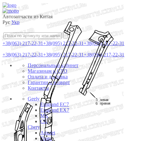
Автозапчасти из Китая
Рус
Укр
+38(063) 217-22-31
+38(095) 217-22-31
+38(096) 217-22-31
+38(063) 217-22-31
+38(095) 217-22-31
+38(096) 217-22-31
Персональный кабинет
Магазинам и СТО
Оплата и доставка
Гарантии и возврат
Контакты
Geely
5
левая
правая
6
Emgrand EC7
Emgrand EX7
MK
CK
Chery
Amulet
Tiggo