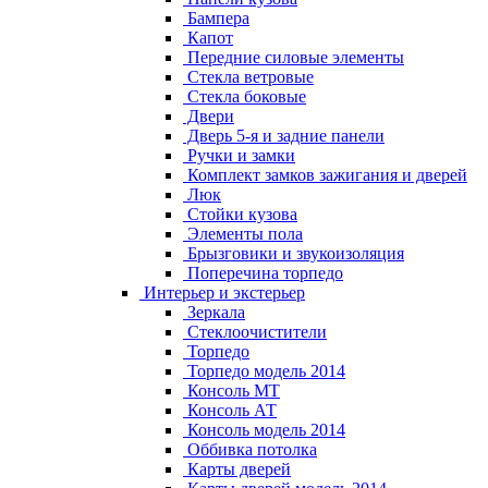
Бампера
Капот
Передние силовые элементы
Стекла ветровые
Стекла боковые
Двери
Дверь 5-я и задние панели
Ручки и замки
Комплект замков зажигания и дверей
Люк
Стойки кузова
Элементы пола
Брызговики и звукоизоляция
Поперечина торпедо
Интерьер и экстерьер
Зеркала
Стеклоочистители
Торпедо
Торпедо модель 2014
Консоль МТ
Консоль АТ
Консоль модель 2014
Оббивка потолка
Карты дверей