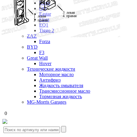
Kimo
QQ
3
левая
Eastar
правая
4
левая
1
Elara
правая
2
EQ1
Tiggo 2
ZAZ
Forza
BYD
F3
Great Wall
Hover
Технические жидкости
Моторное масло
Антифриз
Жидкость омывателя
Трансмиссионное масло
Тормозная жидкость
MG-Morris Garages
0