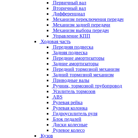
Первичный вал
Вторичный вал
Дифференциал
Механизм переключения передач
Механизм задней передачи
Механизм выбора передач
Управление КПП
Ходовая часть
Передняя подвеска
Задняя подвеска
Передние амортизаторы
Задние амортизаторы
Передний тормозной механизм
Задний тормозной механизм
Приводные валы
Ручник, тормозной трубопровод
Усилитель тормозов
ABS
Рулевая рейка
Рулевая колонка
Гидроусилитель руля
Блок педалей
Диски колесные
Рулевое колесо
Кузов