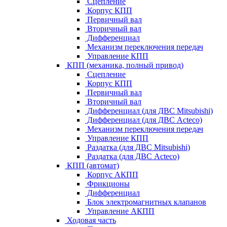
Сцепление
Корпус КПП
Первичный вал
Вторичный вал
Дифференциал
Механизм переключения передач
Управление КПП
КПП (механика, полный привод)
Сцепление
Корпус КПП
Первичный вал
Вторичный вал
Дифференциал (для ДВС Mitsubishi)
Дифференциал (для ДВС Acteco)
Механизм переключения передач
Управление КПП
Раздатка (для ДВС Mitsubishi)
Раздатка (для ДВС Acteco)
КПП (автомат)
Корпус АКПП
Фрикционы
Дифференциал
Блок электромагнитных клапанов
Управление АКПП
Ходовая часть