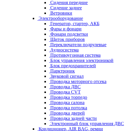
Сидения передние
Сидение заднее
Ветровики
Электрооборудование
Генератор, стартер, АКБ
Фары и фонари
Фонари подсветки
Щиток приборов
Переключатели подрулевые
Аудиосистема
Противоугонная система
Блок управления электроникой
Блок предохранителей
Парктроник
Звуковой сигнал
Проводка моторного отсека
Проводка ДВС
Проводка CVT
Проводка торпедо
Проводка салона
Проводка потолка
Проводка дверей
Проводка задней части
Электронный блок управления ДВС
Кондиционер, AIR BAG, ремни