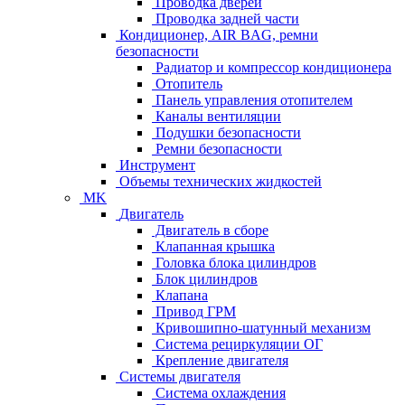
Проводка дверей
Проводка задней части
Кондиционер, AIR BAG, ремни
безопасности
Радиатор и компрессор кондиционера
Отопитель
Панель управления отопителем
Каналы вентиляции
Подушки безопасности
Ремни безопасности
Инструмент
Объемы технических жидкостей
MK
Двигатель
Двигатель в сборе
Клапанная крышка
Головка блока цилиндров
Блок цилиндров
Клапана
Привод ГРМ
Кривошипно-шатунный механизм
Система рециркуляции ОГ
Крепление двигателя
Системы двигателя
Система охлаждения