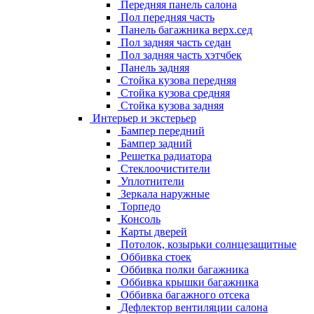
Передняя панель салона
Пол передняя часть
Панель багажника верх.сед
Пол задняя часть седан
Пол задняя часть хэтчбек
Панель задняя
Стойка кузова передняя
Стойка кузова средняя
Стойка кузова задняя
Интерьер и экстерьер
Бампер передний
Бампер задний
Решетка радиатора
Стеклоочистители
Уплотнители
Зеркала наружные
Торпедо
Консоль
Карты дверей
Потолок, козырьки солнцезащитные
Оббивка стоек
Оббивка полки багажника
Оббивка крышки багажника
Оббивка багажного отсека
Дефлектор вентиляции салона