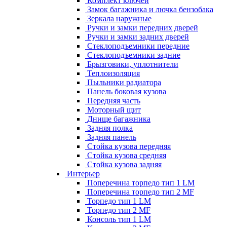
Комплект ключей
Замок багажника и лючка бензобака
Зеркала наружные
Ручки и замки передних дверей
Ручки и замки задних дверей
Стеклоподъемники передние
Стеклоподъемники задние
Брызговики, уплотнители
Теплоизоляция
Пыльники радиатора
Панель боковая кузова
Передняя часть
Моторный щит
Днище багажника
Задняя полка
Задняя панель
Стойка кузова передняя
Стойка кузова средняя
Стойка кузова задняя
Интерьер
Поперечина торпедо тип 1 LM
Поперечина торпедо тип 2 MF
Торпедо тип 1 LM
Торпедо тип 2 MF
Консоль тип 1 LM