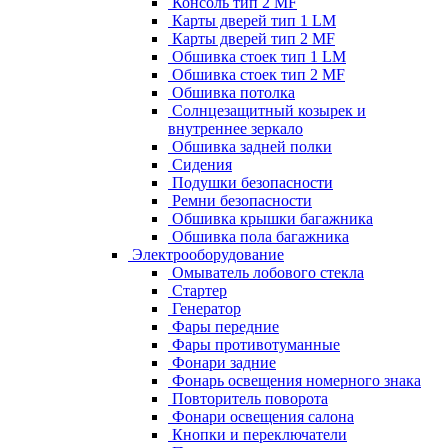
Консоль тип 2 MF
Карты дверей тип 1 LM
Карты дверей тип 2 MF
Обшивка стоек тип 1 LM
Обшивка стоек тип 2 MF
Обшивка потолка
Солнцезащитный козырек и
внутреннее зеркало
Обшивка задней полки
Сидения
Подушки безопасности
Ремни безопасности
Обшивка крышки багажника
Обшивка пола багажника
Электрооборудование
Омыватель лобового стекла
Стартер
Генератор
Фары передние
Фары противотуманные
Фонари задние
Фонарь освещения номерного знака
Повторитель поворота
Фонари освещения салона
Кнопки и переключатели