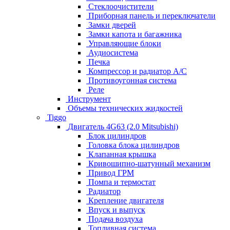
Стеклоочистители
Приборная панель и переключатели
Замки дверей
Замки капота и багажника
Управляющие блоки
Аудиосистема
Печка
Компрессор и радиатор А/C
Противоугонная система
Реле
Инструмент
Объемы технических жидкостей
Tiggo
Двигатель 4G63 (2.0 Mitsubishi)
Блок цилиндров
Головка блока цилиндров
Клапанная крышка
Кривошипно-шатунный механизм
Привод ГРМ
Помпа и термостат
Радиатор
Крепление двигателя
Впуск и выпуск
Подача воздуха
Топливная система