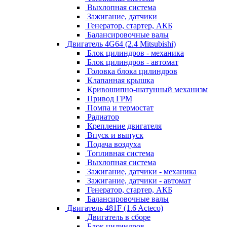
Выхлопная система
Зажигание, датчики
Генератор, стартер, АКБ
Балансировочные валы
Двигатель 4G64 (2.4 Mitsubishi)
Блок цилиндров - механика
Блок цилиндров - автомат
Головка блока цилиндров
Клапанная крышка
Кривошипно-шатунный механизм
Привод ГРМ
Помпа и термостат
Радиатор
Крепление двигателя
Впуск и выпуск
Подача воздуха
Топливная система
Выхлопная система
Зажигание, датчики - механика
Зажигание, датчики - автомат
Генератор, стартер, АКБ
Балансировочные валы
Двигатель 481F (1.6 Acteco)
Двигатель в сборе
Блок цилиндров