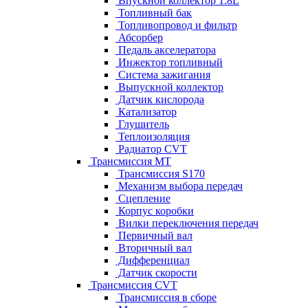
Впускной коллектор 1.8L
Топливный бак
Топливопровод и фильтр
Абсорбер
Педаль акселератора
Инжектор топливный
Система зажигания
Выпускной коллектор
Датчик кислорода
Катализатор
Глушитель
Теплоизоляция
Радиатор CVT
Трансмиссия MT
Трансмиссия S170
Механизм выбора передач
Сцепление
Корпус коробки
Вилки переключения передач
Первичный вал
Вторичный вал
Дифференциал
Датчик скорости
Трансмиссия CVT
Трансмиссия в сборе