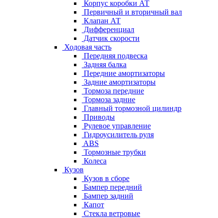
Корпус коробки АТ
Первичный и вторичный вал
Клапан АТ
Дифференциал
Датчик скорости
Ходовая часть
Передняя подвеска
Задняя балка
Передние амортизаторы
Задние амортизаторы
Тормоза передние
Тормоза задние
Главный тормозной цилиндр
Приводы
Рулевое управление
Гидроусилитель руля
ABS
Тормозные трубки
Колеса
Кузов
Кузов в сборе
Бампер передний
Бампер задний
Капот
Стекла ветровые