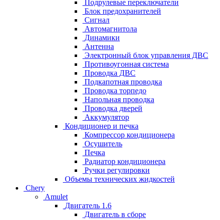
Подрулевые переключатели
Блок предохранителей
Сигнал
Автомагнитола
Динамики
Антенна
Электронный блок управления ДВС
Противоугонная система
Проводка ДВС
Подкапотная проводка
Проводка торпедо
Напольная проводка
Проводка дверей
Аккумулятор
Кондиционер и печка
Компрессор кондиционера
Осушитель
Печка
Радиатор кондиционера
Ручки регулировки
Объемы технических жидкостей
Chery
Amulet
Двигатель 1.6
Двигатель в сборе