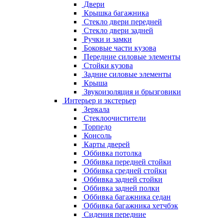
Двери
Крышка багажника
Стекло двери передней
Стекло двери задней
Ручки и замки
Боковые части кузова
Передние силовые элементы
Стойки кузова
Задние силовые элементы
Крыша
Звукоизоляция и брызговики
Интерьер и экстерьер
Зеркала
Стеклоочистители
Торпедо
Консоль
Карты дверей
Оббивка потолка
Оббивка передней стойки
Оббивка средней стойки
Оббивка задней стойки
Оббивка задней полки
Оббивка багажника седан
Оббивка багажника хетчбэк
Сидения передние