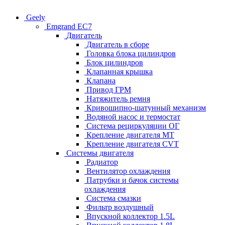
Geely
Emgrand EC7
Двигатель
Двигатель в сборе
Головка блока цилиндров
Блок цилиндров
Клапанная крышка
Клапана
Привод ГРМ
Натяжитель ремня
Кривошипно-шатунный механизм
Водяной насос и термостат
Система рециркуляции ОГ
Крепление двигателя MT
Крепление двигателя CVT
Системы двигателя
Радиатор
Вентилятор охлаждения
Патрубки и бачок системы
охлаждения
Система смазки
Фильтр воздушный
Впускной коллектор 1.5L