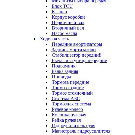
Механизм выбора передач
Блок TCU
Клапан
Корпус коробки
Первичный вал
Вторичный вал
Насос масла
Ходовая часть
Передние амортизаторы
Задние амортизаторы
Стабилизатор передний
Рычаг и ступица передние
Подрамник
Балка задняя
Приводы
Тормоза передние
Тормоза задние
Тормоз стояночный
Система АБС
Тормозная система
Рулевое колесо
Колонка рулевая
Рейка рулевая
Гидроусилитель руля
Магистраль гидроусилителя