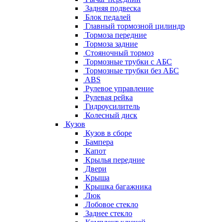
Задняя подвеска
Блок педалей
Главный тормозной цилиндр
Тормоза передние
Тормоза задние
Стояночный тормоз
Тормозные трубки с АБС
Тормозные трубки без АБС
ABS
Рулевое управление
Рулевая рейка
Гидроусилитель
Колесный диск
Кузов
Кузов в сборе
Бампера
Капот
Крылья передние
Двери
Крыша
Крышка багажника
Люк
Лобовое стекло
Заднее стекло