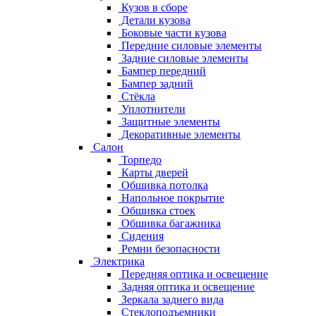
Кузов в сборе
Детали кузова
Боковые части кузова
Передние силовые элементы
Задние силовые элементы
Бампер передний
Бампер задний
Стёкла
Уплотнители
Защитные элементы
Декоративные элементы
Салон
Торпедо
Карты дверей
Обшивка потолка
Напольное покрытие
Обшивка стоек
Обшивка багажника
Сидения
Ремни безопасности
Электрика
Передняя оптика и освещение
Задняя оптика и освещение
Зеркала заднего вида
Стеклоподъемники