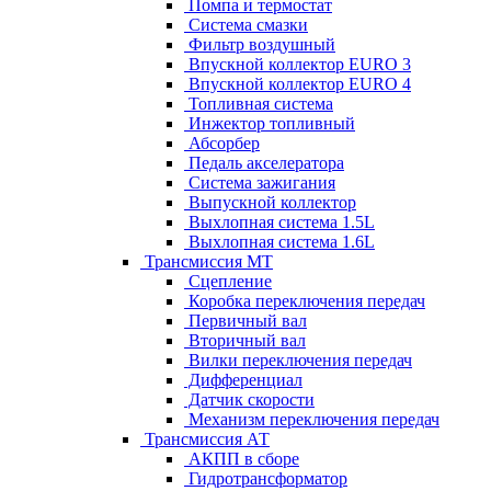
Помпа и термостат
Система смазки
Фильтр воздушный
Впускной коллектор EURO 3
Впускной коллектор EURO 4
Топливная система
Инжектор топливный
Абсорбер
Педаль акселератора
Система зажигания
Выпускной коллектор
Выхлопная система 1.5L
Выхлопная система 1.6L
Трансмиссия МТ
Сцепление
Коробка переключения передач
Первичный вал
Вторичный вал
Вилки переключения передач
Дифференциал
Датчик скорости
Механизм переключения передач
Трансмиссия АТ
АКПП в сборе
Гидротрансформатор