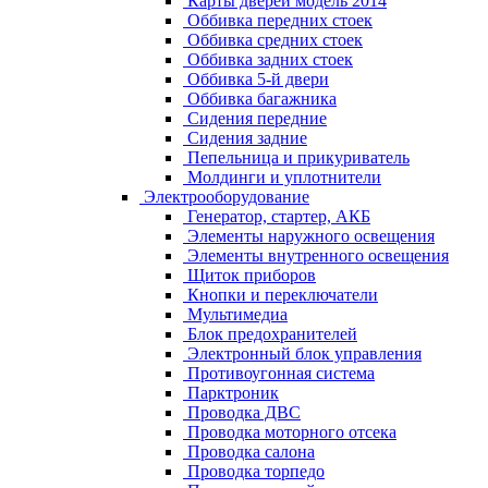
Карты дверей модель 2014
Оббивка передних стоек
Оббивка средних стоек
Оббивка задних стоек
Оббивка 5-й двери
Оббивка багажника
Сидения передние
Сидения задние
Пепельница и прикуриватель
Молдинги и уплотнители
Электрооборудование
Генератор, стартер, АКБ
Элементы наружного освещения
Элементы внутренного освещения
Щиток приборов
Кнопки и переключатели
Мультимедиа
Блок предохранителей
Электронный блок управления
Противоугонная система
Парктроник
Проводка ДВС
Проводка моторного отсека
Проводка салона
Проводка торпедо