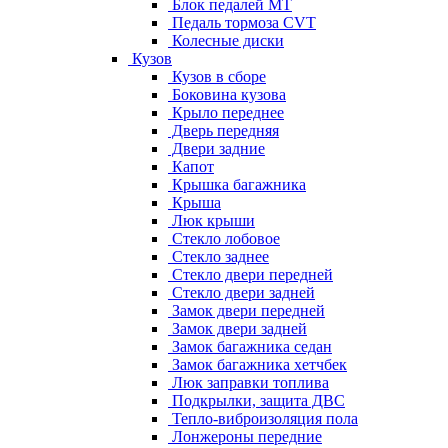
Блок педалей МТ
Педаль тормоза CVT
Колесные диски
Кузов
Кузов в сборе
Боковина кузова
Крыло переднее
Дверь передняя
Двери задние
Капот
Крышка багажника
Крыша
Люк крыши
Стекло лобовое
Стекло заднее
Стекло двери передней
Стекло двери задней
Замок двери передней
Замок двери задней
Замок багажника седан
Замок багажника хетчбек
Люк заправки топлива
Подкрылки, защита ДВС
Тепло-виброизоляция пола
Лонжероны передние