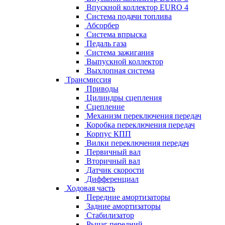
Впускной коллектор EURO 4
Система подачи топлива
Абсорбер
Система впрыска
Педаль газа
Система зажигания
Выпускной коллектор
Выхлопная система
Трансмиссия
Приводы
Цилиндры сцепления
Сцепление
Механизм переключения передач
Коробка переключения передач
Корпус КПП
Вилки переключения передач
Первичный вал
Вторичный вал
Датчик скорости
Дифференциал
Ходовая часть
Передние амортизаторы
Задние амортизаторы
Стабилизатор
Рычаг передний