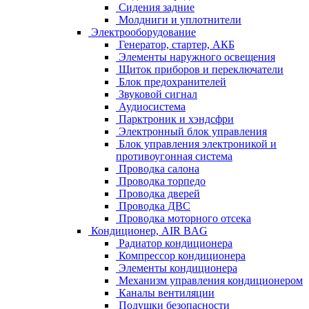
Сидения задние
Молдниги и уплотнители
Электрооборудование
Генератор, стартер, АКБ
Элементы наружного освещения
Щиток приборов и переключатели
Блок предохранителей
Звуковой сигнал
Аудиосистема
Парктроник и хэндсфри
Электронный блок управления
Блок управления электроникой и
противоугонная система
Проводка салона
Проводка торпедо
Проводка дверей
Проводка ДВС
Проводка моторного отсека
Кондиционер, AIR BAG
Радиатор кондиционера
Компрессор кондиционера
Элементы кондиционера
Механизм управления кондиционером
Каналы вентиляции
Подушки безопасности