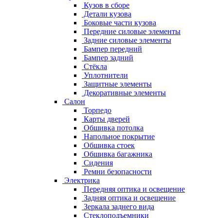
Кузов в сборе
Детали кузова
Боковые части кузова
Передние силовые элементы
Задние силовые элементы
Бампер передний
Бампер задний
Стёкла
Уплотнители
Защитные элементы
Декоративные элементы
Салон
Торпедо
Карты дверей
Обшивка потолка
Напольное покрытие
Обшивка стоек
Обшивка багажника
Сидения
Ремни безопасности
Электрика
Передняя оптика и освещение
Задняя оптика и освещение
Зеркала заднего вида
Стеклоподъемники