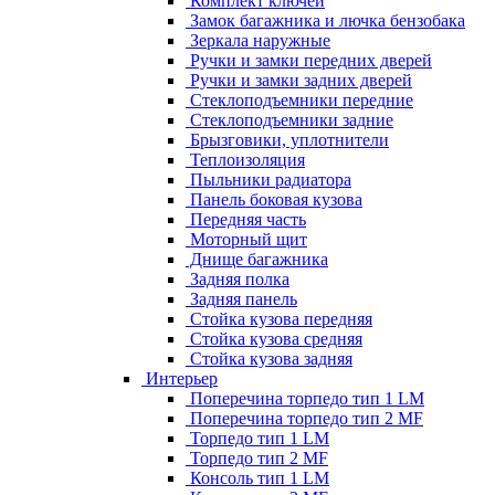
Комплект ключей
Замок багажника и лючка бензобака
Зеркала наружные
Ручки и замки передних дверей
Ручки и замки задних дверей
Стеклоподъемники передние
Стеклоподъемники задние
Брызговики, уплотнители
Теплоизоляция
Пыльники радиатора
Панель боковая кузова
Передняя часть
Моторный щит
Днище багажника
Задняя полка
Задняя панель
Стойка кузова передняя
Стойка кузова средняя
Стойка кузова задняя
Интерьер
Поперечина торпедо тип 1 LM
Поперечина торпедо тип 2 MF
Торпедо тип 1 LM
Торпедо тип 2 MF
Консоль тип 1 LM