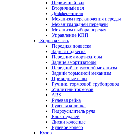
Первичный вал
Вторичный вал
Дифференциал
Механизм переключения передач
Механизм задней передачи
Механизм выбора передач
Управление КПП
Ходовая часть
Передняя подвеска
Задняя подвеска
Передние амортизаторы
Задние амортизаторы
Передний тормозной механизм
Задний тормозной механизм
Приводные валы
Ручник, тормозной трубопровод
Усилитель тормозов
ABS
Рулевая рейка
Рулевая колонка
Гидроусилитель руля
Блок педалей
Диски колесные
Рулевое колесо
Кузов