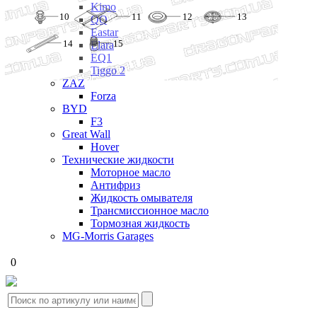
Kimo
10
11
13
12
QQ
Eastar
15
14
Elara
EQ1
Tiggo 2
ZAZ
Forza
BYD
F3
Great Wall
Hover
Технические жидкости
Моторное масло
Антифриз
Жидкость омывателя
Трансмиссионное масло
Тормозная жидкость
MG-Morris Garages
0