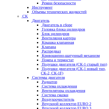
Ремни безопасности
Инструмент
Объемы технических жидкостей
CK
Двигатель
Двигатель в сборе
Головка блока цилиндров
Блок цилиндров
Вентиляция картера
Крышка клапанная
Клапана
Распредвал
Кривошипно-шатунный механизм
Помпа и термостат
Подушки двигателя (СК-1 старый тип)
Подушки двигателя (СК-1 новый тип,
СК-2, СК-1F)
Системы двигателя
Радиатор
Система охлаждения
Вентиляторы охлаждения
Система смазки
Воздухоочиститель
Впускной коллектор EURO 2
Впускной коллектор EURO 3