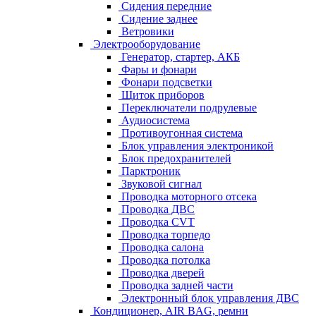
Сидения передние
Сидение заднее
Ветровики
Электрооборудование
Генератор, стартер, АКБ
Фары и фонари
Фонари подсветки
Щиток приборов
Переключатели подрулевые
Аудиосистема
Противоугонная система
Блок управления электроникой
Блок предохранителей
Парктроник
Звуковой сигнал
Проводка моторного отсека
Проводка ДВС
Проводка CVT
Проводка торпедо
Проводка салона
Проводка потолка
Проводка дверей
Проводка задней части
Электронный блок управления ДВС
Кондиционер, AIR BAG, ремни