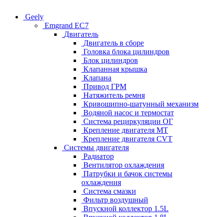
Geely
Emgrand EC7
Двигатель
Двигатель в сборе
Головка блока цилиндров
Блок цилиндров
Клапанная крышка
Клапана
Привод ГРМ
Натяжитель ремня
Кривошипно-шатунный механизм
Водяной насос и термостат
Система рециркуляции ОГ
Крепление двигателя MT
Крепление двигателя CVT
Системы двигателя
Радиатор
Вентилятор охлаждения
Патрубки и бачок системы
охлаждения
Система смазки
Фильтр воздушный
Впускной коллектор 1.5L