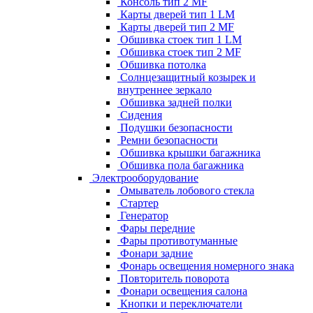
Консоль тип 2 MF
Карты дверей тип 1 LM
Карты дверей тип 2 MF
Обшивка стоек тип 1 LM
Обшивка стоек тип 2 MF
Обшивка потолка
Солнцезащитный козырек и
внутреннее зеркало
Обшивка задней полки
Сидения
Подушки безопасности
Ремни безопасности
Обшивка крышки багажника
Обшивка пола багажника
Электрооборудование
Омыватель лобового стекла
Стартер
Генератор
Фары передние
Фары противотуманные
Фонари задние
Фонарь освещения номерного знака
Повторитель поворота
Фонари освещения салона
Кнопки и переключатели