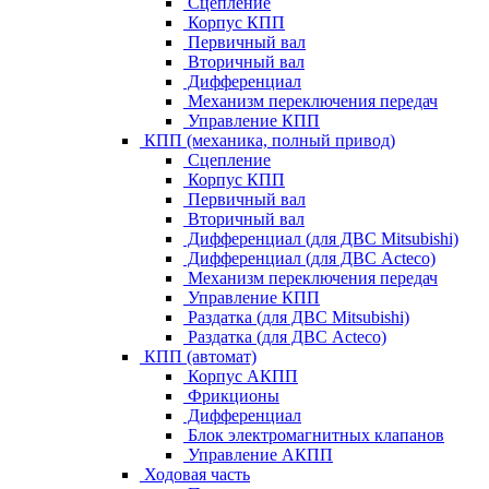
Сцепление
Корпус КПП
Первичный вал
Вторичный вал
Дифференциал
Механизм переключения передач
Управление КПП
КПП (механика, полный привод)
Сцепление
Корпус КПП
Первичный вал
Вторичный вал
Дифференциал (для ДВС Mitsubishi)
Дифференциал (для ДВС Acteco)
Механизм переключения передач
Управление КПП
Раздатка (для ДВС Mitsubishi)
Раздатка (для ДВС Acteco)
КПП (автомат)
Корпус АКПП
Фрикционы
Дифференциал
Блок электромагнитных клапанов
Управление АКПП
Ходовая часть