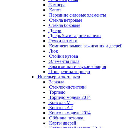
Бампера
Капот
Передние силовые элементы
Стекла ветровые
Стекла боковые
Двери
Дверь 5-я и задние панели
Ручки и замки
Комплект замков зажигания и дверей
Люк
Стойки кузова
Элементы пола
Брызговики и звукоизоляция
Поперечина торпедо
Интерьер и экстерьер
Зеркала
Стеклоочистители
Торпедо
Торпедо модель 2014
Консоль МТ
Консоль АТ
Консоль модель 2014
Оббивка потолка
Карты дверей