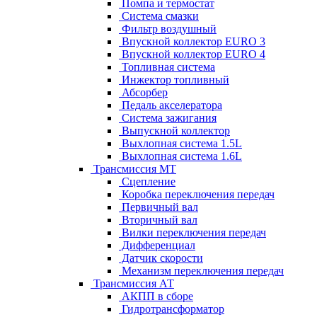
Помпа и термостат
Система смазки
Фильтр воздушный
Впускной коллектор EURO 3
Впускной коллектор EURO 4
Топливная система
Инжектор топливный
Абсорбер
Педаль акселератора
Система зажигания
Выпускной коллектор
Выхлопная система 1.5L
Выхлопная система 1.6L
Трансмиссия МТ
Сцепление
Коробка переключения передач
Первичный вал
Вторичный вал
Вилки переключения передач
Дифференциал
Датчик скорости
Механизм переключения передач
Трансмиссия АТ
АКПП в сборе
Гидротрансформатор