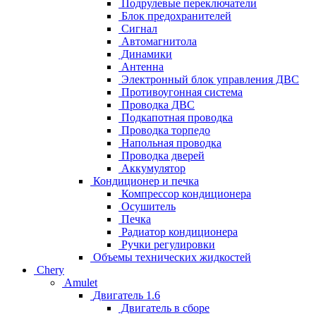
Подрулевые переключатели
Блок предохранителей
Сигнал
Автомагнитола
Динамики
Антенна
Электронный блок управления ДВС
Противоугонная система
Проводка ДВС
Подкапотная проводка
Проводка торпедо
Напольная проводка
Проводка дверей
Аккумулятор
Кондиционер и печка
Компрессор кондиционера
Осушитель
Печка
Радиатор кондиционера
Ручки регулировки
Объемы технических жидкостей
Chery
Amulet
Двигатель 1.6
Двигатель в сборе