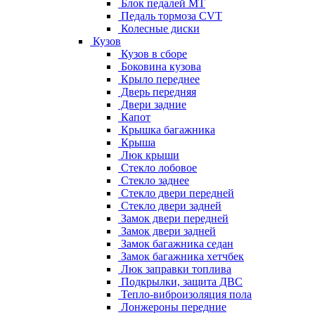
Блок педалей МТ
Педаль тормоза CVT
Колесные диски
Кузов
Кузов в сборе
Боковина кузова
Крыло переднее
Дверь передняя
Двери задние
Капот
Крышка багажника
Крыша
Люк крыши
Стекло лобовое
Стекло заднее
Стекло двери передней
Стекло двери задней
Замок двери передней
Замок двери задней
Замок багажника седан
Замок багажника хетчбек
Люк заправки топлива
Подкрылки, защита ДВС
Тепло-виброизоляция пола
Лонжероны передние