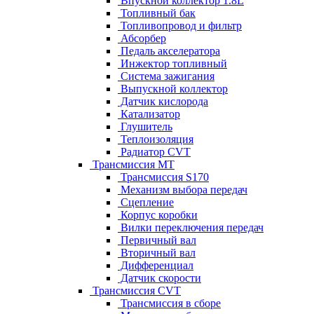
Впускной коллектор 1.8L
Топливный бак
Топливопровод и фильтр
Абсорбер
Педаль акселератора
Инжектор топливный
Система зажигания
Выпускной коллектор
Датчик кислорода
Катализатор
Глушитель
Теплоизоляция
Радиатор CVT
Трансмиссия MT
Трансмиссия S170
Механизм выбора передач
Сцепление
Корпус коробки
Вилки переключения передач
Первичный вал
Вторичный вал
Дифференциал
Датчик скорости
Трансмиссия CVT
Трансмиссия в сборе