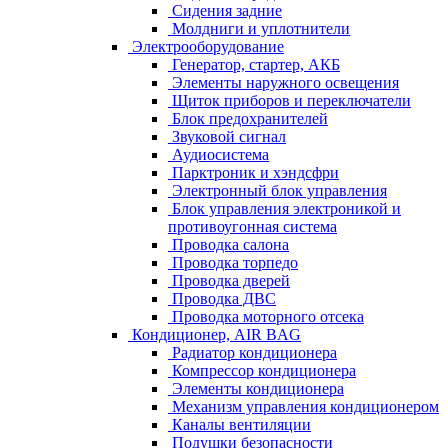
Сидения задние
Молдниги и уплотнители
Электрооборудование
Генератор, стартер, АКБ
Элементы наружного освещения
Щиток приборов и переключатели
Блок предохранителей
Звуковой сигнал
Аудиосистема
Парктроник и хэндсфри
Электронный блок управления
Блок управления электроникой и
противоугонная система
Проводка салона
Проводка торпедо
Проводка дверей
Проводка ДВС
Проводка моторного отсека
Кондиционер, AIR BAG
Радиатор кондиционера
Компрессор кондиционера
Элементы кондиционера
Механизм управления кондиционером
Каналы вентиляции
Подушки безопасности