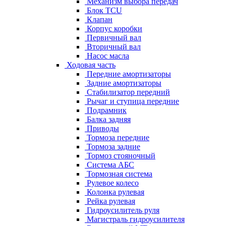
Механизм выбора передач
Блок TCU
Клапан
Корпус коробки
Первичный вал
Вторичный вал
Насос масла
Ходовая часть
Передние амортизаторы
Задние амортизаторы
Стабилизатор передний
Рычаг и ступица передние
Подрамник
Балка задняя
Приводы
Тормоза передние
Тормоза задние
Тормоз стояночный
Система АБС
Тормозная система
Рулевое колесо
Колонка рулевая
Рейка рулевая
Гидроусилитель руля
Магистраль гидроусилителя