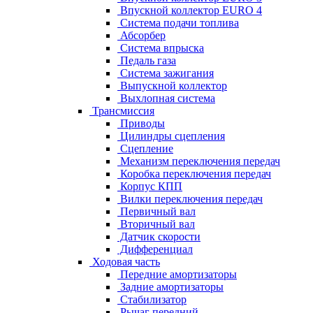
Впускной коллектор EURO 4
Система подачи топлива
Абсорбер
Система впрыска
Педаль газа
Система зажигания
Выпускной коллектор
Выхлопная система
Трансмиссия
Приводы
Цилиндры сцепления
Сцепление
Механизм переключения передач
Коробка переключения передач
Корпус КПП
Вилки переключения передач
Первичный вал
Вторичный вал
Датчик скорости
Дифференциал
Ходовая часть
Передние амортизаторы
Задние амортизаторы
Стабилизатор
Рычаг передний