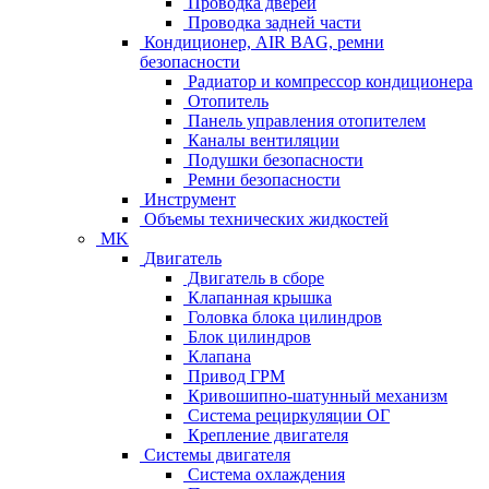
Проводка дверей
Проводка задней части
Кондиционер, AIR BAG, ремни
безопасности
Радиатор и компрессор кондиционера
Отопитель
Панель управления отопителем
Каналы вентиляции
Подушки безопасности
Ремни безопасности
Инструмент
Объемы технических жидкостей
MK
Двигатель
Двигатель в сборе
Клапанная крышка
Головка блока цилиндров
Блок цилиндров
Клапана
Привод ГРМ
Кривошипно-шатунный механизм
Система рециркуляции ОГ
Крепление двигателя
Системы двигателя
Система охлаждения