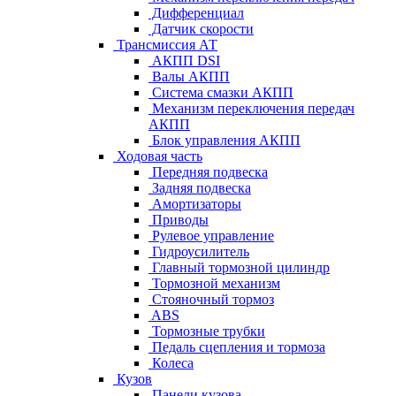
Дифференциал
Датчик скорости
Трансмиссия АТ
АКПП DSI
Валы АКПП
Система смазки АКПП
Механизм переключения передач
АКПП
Блок управления АКПП
Ходовая часть
Передняя подвеска
Задняя подвеска
Амортизаторы
Приводы
Рулевое управление
Гидроусилитель
Главный тормозной цилиндр
Тормозной механизм
Стояночный тормоз
ABS
Тормозные трубки
Педаль сцепления и тормоза
Колеса
Кузов
Панели кузова