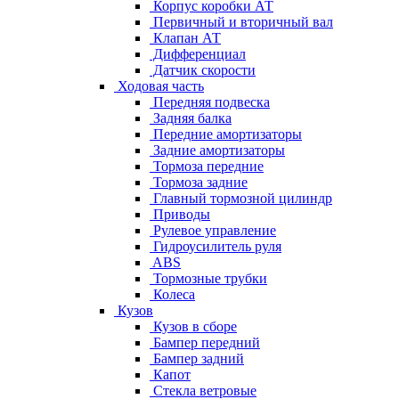
Корпус коробки АТ
Первичный и вторичный вал
Клапан АТ
Дифференциал
Датчик скорости
Ходовая часть
Передняя подвеска
Задняя балка
Передние амортизаторы
Задние амортизаторы
Тормоза передние
Тормоза задние
Главный тормозной цилиндр
Приводы
Рулевое управление
Гидроусилитель руля
ABS
Тормозные трубки
Колеса
Кузов
Кузов в сборе
Бампер передний
Бампер задний
Капот
Стекла ветровые