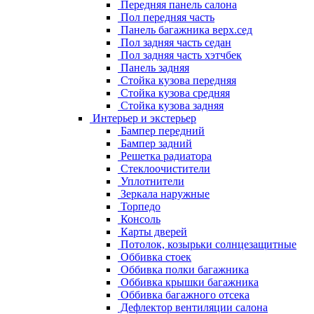
Передняя панель салона
Пол передняя часть
Панель багажника верх.сед
Пол задняя часть седан
Пол задняя часть хэтчбек
Панель задняя
Стойка кузова передняя
Стойка кузова средняя
Стойка кузова задняя
Интерьер и экстерьер
Бампер передний
Бампер задний
Решетка радиатора
Стеклоочистители
Уплотнители
Зеркала наружные
Торпедо
Консоль
Карты дверей
Потолок, козырьки солнцезащитные
Оббивка стоек
Оббивка полки багажника
Оббивка крышки багажника
Оббивка багажного отсека
Дефлектор вентиляции салона