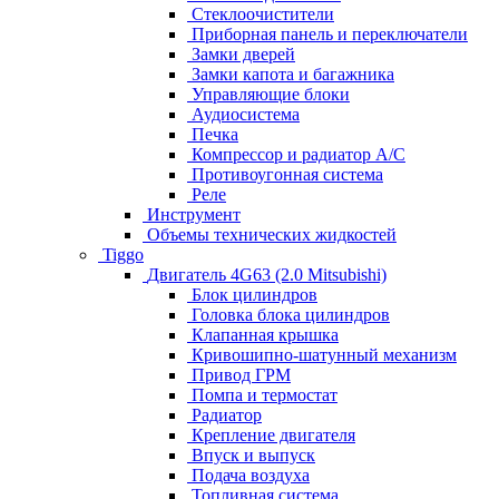
Стеклоочистители
Приборная панель и переключатели
Замки дверей
Замки капота и багажника
Управляющие блоки
Аудиосистема
Печка
Компрессор и радиатор А/C
Противоугонная система
Реле
Инструмент
Объемы технических жидкостей
Tiggo
Двигатель 4G63 (2.0 Mitsubishi)
Блок цилиндров
Головка блока цилиндров
Клапанная крышка
Кривошипно-шатунный механизм
Привод ГРМ
Помпа и термостат
Радиатор
Крепление двигателя
Впуск и выпуск
Подача воздуха
Топливная система