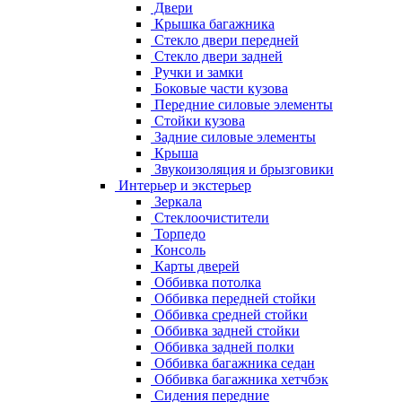
Двери
Крышка багажника
Стекло двери передней
Стекло двери задней
Ручки и замки
Боковые части кузова
Передние силовые элементы
Стойки кузова
Задние силовые элементы
Крыша
Звукоизоляция и брызговики
Интерьер и экстерьер
Зеркала
Стеклоочистители
Торпедо
Консоль
Карты дверей
Оббивка потолка
Оббивка передней стойки
Оббивка средней стойки
Оббивка задней стойки
Оббивка задней полки
Оббивка багажника седан
Оббивка багажника хетчбэк
Сидения передние