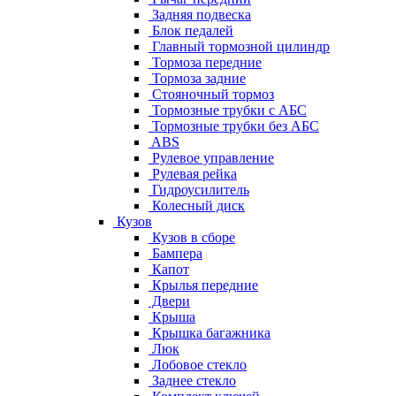
Задняя подвеска
Блок педалей
Главный тормозной цилиндр
Тормоза передние
Тормоза задние
Стояночный тормоз
Тормозные трубки с АБС
Тормозные трубки без АБС
ABS
Рулевое управление
Рулевая рейка
Гидроусилитель
Колесный диск
Кузов
Кузов в сборе
Бампера
Капот
Крылья передние
Двери
Крыша
Крышка багажника
Люк
Лобовое стекло
Заднее стекло