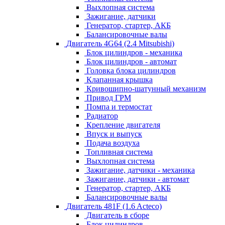
Выхлопная система
Зажигание, датчики
Генератор, стартер, АКБ
Балансировочные валы
Двигатель 4G64 (2.4 Mitsubishi)
Блок цилиндров - механика
Блок цилиндров - автомат
Головка блока цилиндров
Клапанная крышка
Кривошипно-шатунный механизм
Привод ГРМ
Помпа и термостат
Радиатор
Крепление двигателя
Впуск и выпуск
Подача воздуха
Топливная система
Выхлопная система
Зажигание, датчики - механика
Зажигание, датчики - автомат
Генератор, стартер, АКБ
Балансировочные валы
Двигатель 481F (1.6 Acteco)
Двигатель в сборе
Блок цилиндров