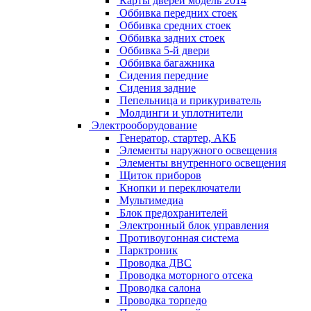
Карты дверей модель 2014
Оббивка передних стоек
Оббивка средних стоек
Оббивка задних стоек
Оббивка 5-й двери
Оббивка багажника
Сидения передние
Сидения задние
Пепельница и прикуриватель
Молдинги и уплотнители
Электрооборудование
Генератор, стартер, АКБ
Элементы наружного освещения
Элементы внутренного освещения
Щиток приборов
Кнопки и переключатели
Мультимедиа
Блок предохранителей
Электронный блок управления
Противоугонная система
Парктроник
Проводка ДВС
Проводка моторного отсека
Проводка салона
Проводка торпедо