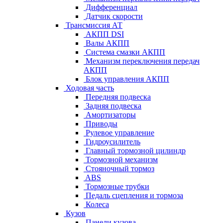
Дифференциал
Датчик скорости
Трансмиссия АТ
АКПП DSI
Валы АКПП
Система смазки АКПП
Механизм переключения передач
АКПП
Блок управления АКПП
Ходовая часть
Передняя подвеска
Задняя подвеска
Амортизаторы
Приводы
Рулевое управление
Гидроусилитель
Главный тормозной цилиндр
Тормозной механизм
Стояночный тормоз
ABS
Тормозные трубки
Педаль сцепления и тормоза
Колеса
Кузов
Панели кузова