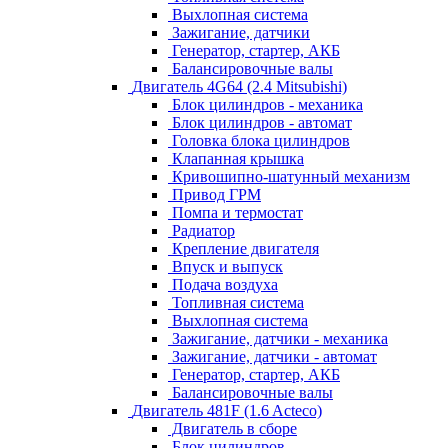
Выхлопная система
Зажигание, датчики
Генератор, стартер, АКБ
Балансировочные валы
Двигатель 4G64 (2.4 Mitsubishi)
Блок цилиндров - механика
Блок цилиндров - автомат
Головка блока цилиндров
Клапанная крышка
Кривошипно-шатунный механизм
Привод ГРМ
Помпа и термостат
Радиатор
Крепление двигателя
Впуск и выпуск
Подача воздуха
Топливная система
Выхлопная система
Зажигание, датчики - механика
Зажигание, датчики - автомат
Генератор, стартер, АКБ
Балансировочные валы
Двигатель 481F (1.6 Acteco)
Двигатель в сборе
Блок цилиндров