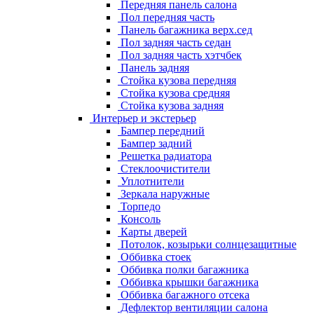
Передняя панель салона
Пол передняя часть
Панель багажника верх.сед
Пол задняя часть седан
Пол задняя часть хэтчбек
Панель задняя
Стойка кузова передняя
Стойка кузова средняя
Стойка кузова задняя
Интерьер и экстерьер
Бампер передний
Бампер задний
Решетка радиатора
Стеклоочистители
Уплотнители
Зеркала наружные
Торпедо
Консоль
Карты дверей
Потолок, козырьки солнцезащитные
Оббивка стоек
Оббивка полки багажника
Оббивка крышки багажника
Оббивка багажного отсека
Дефлектор вентиляции салона