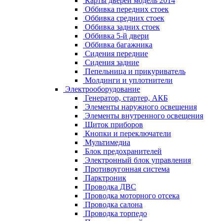
Карты дверей модель 2014
Оббивка передних стоек
Оббивка средних стоек
Оббивка задних стоек
Оббивка 5-й двери
Оббивка багажника
Сидения передние
Сидения задние
Пепельница и прикуриватель
Молдинги и уплотнители
Электрооборудование
Генератор, стартер, АКБ
Элементы наружного освещения
Элементы внутренного освещения
Щиток приборов
Кнопки и переключатели
Мультимедиа
Блок предохранителей
Электронный блок управления
Противоугонная система
Парктроник
Проводка ДВС
Проводка моторного отсека
Проводка салона
Проводка торпедо