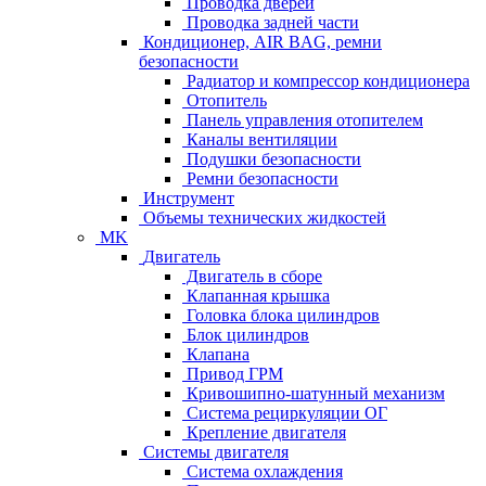
Проводка дверей
Проводка задней части
Кондиционер, AIR BAG, ремни
безопасности
Радиатор и компрессор кондиционера
Отопитель
Панель управления отопителем
Каналы вентиляции
Подушки безопасности
Ремни безопасности
Инструмент
Объемы технических жидкостей
MK
Двигатель
Двигатель в сборе
Клапанная крышка
Головка блока цилиндров
Блок цилиндров
Клапана
Привод ГРМ
Кривошипно-шатунный механизм
Система рециркуляции ОГ
Крепление двигателя
Системы двигателя
Система охлаждения