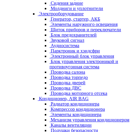
Сидения задние
Молдниги и уплотнители
Электрооборудование
Генератор, стартер, АКБ
Элементы наружного освещения
Щиток приборов и переключатели
Блок предохранителей
Звуковой сигнал
Аудиосистема
Парктроник и хэндсфри
Электронный блок управления
Блок управления электроникой и
противоугонная система
Проводка салона
Проводка торпедо
Проводка дверей
Проводка ДВС
Проводка моторного отсека
Кондиционер, AIR BAG
Радиатор кондиционера
Компрессор кондиционера
Элементы кондиционера
Механизм управления кондиционером
Каналы вентиляции
Подушки безопасности