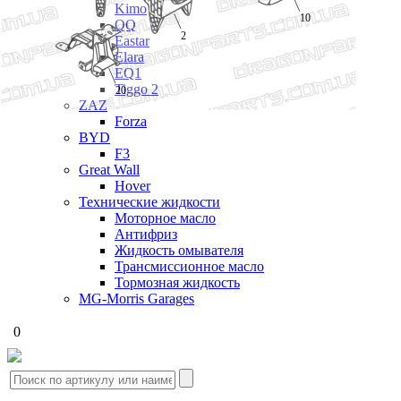
Kimo
10
QQ
2
Eastar
Elara
EQ1
Tiggo 2
20
ZAZ
Forza
BYD
F3
Great Wall
Hover
Технические жидкости
Моторное масло
Антифриз
Жидкость омывателя
Трансмиссионное масло
Тормозная жидкость
MG-Morris Garages
0