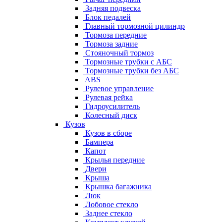
Задняя подвеска
Блок педалей
Главный тормозной цилиндр
Тормоза передние
Тормоза задние
Стояночный тормоз
Тормозные трубки с АБС
Тормозные трубки без АБС
ABS
Рулевое управление
Рулевая рейка
Гидроусилитель
Колесный диск
Кузов
Кузов в сборе
Бампера
Капот
Крылья передние
Двери
Крыша
Крышка багажника
Люк
Лобовое стекло
Заднее стекло