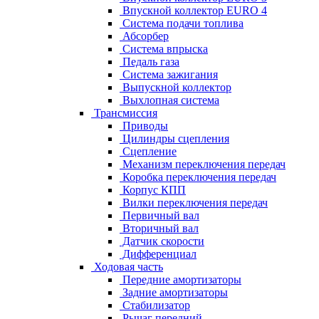
Впускной коллектор EURO 4
Система подачи топлива
Абсорбер
Система впрыска
Педаль газа
Система зажигания
Выпускной коллектор
Выхлопная система
Трансмиссия
Приводы
Цилиндры сцепления
Сцепление
Механизм переключения передач
Коробка переключения передач
Корпус КПП
Вилки переключения передач
Первичный вал
Вторичный вал
Датчик скорости
Дифференциал
Ходовая часть
Передние амортизаторы
Задние амортизаторы
Стабилизатор
Рычаг передний