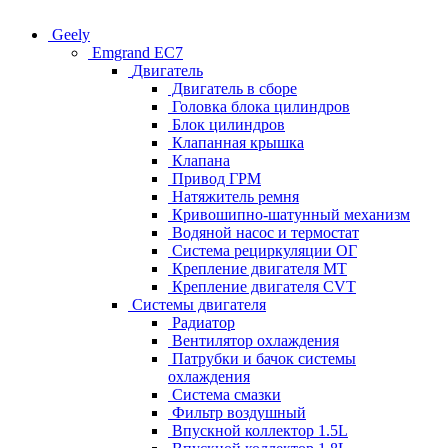
Geely
Emgrand EC7
Двигатель
Двигатель в сборе
Головка блока цилиндров
Блок цилиндров
Клапанная крышка
Клапана
Привод ГРМ
Натяжитель ремня
Кривошипно-шатунный механизм
Водяной насос и термостат
Система рециркуляции ОГ
Крепление двигателя MT
Крепление двигателя CVT
Системы двигателя
Радиатор
Вентилятор охлаждения
Патрубки и бачок системы
охлаждения
Система смазки
Фильтр воздушный
Впускной коллектор 1.5L