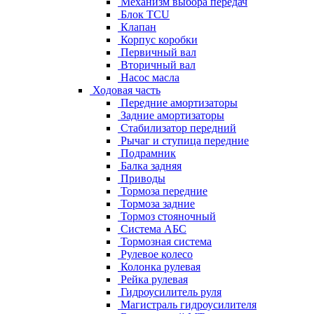
Механизм выбора передач
Блок TCU
Клапан
Корпус коробки
Первичный вал
Вторичный вал
Насос масла
Ходовая часть
Передние амортизаторы
Задние амортизаторы
Стабилизатор передний
Рычаг и ступица передние
Подрамник
Балка задняя
Приводы
Тормоза передние
Тормоза задние
Тормоз стояночный
Система АБС
Тормозная система
Рулевое колесо
Колонка рулевая
Рейка рулевая
Гидроусилитель руля
Магистраль гидроусилителя