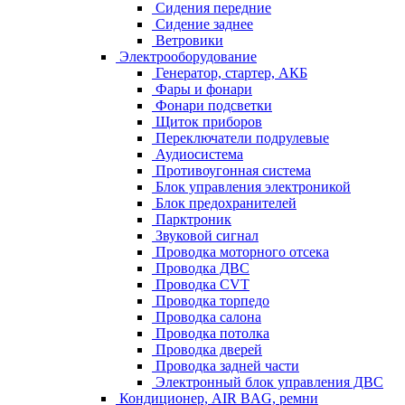
Сидения передние
Сидение заднее
Ветровики
Электрооборудование
Генератор, стартер, АКБ
Фары и фонари
Фонари подсветки
Щиток приборов
Переключатели подрулевые
Аудиосистема
Противоугонная система
Блок управления электроникой
Блок предохранителей
Парктроник
Звуковой сигнал
Проводка моторного отсека
Проводка ДВС
Проводка CVT
Проводка торпедо
Проводка салона
Проводка потолка
Проводка дверей
Проводка задней части
Электронный блок управления ДВС
Кондиционер, AIR BAG, ремни