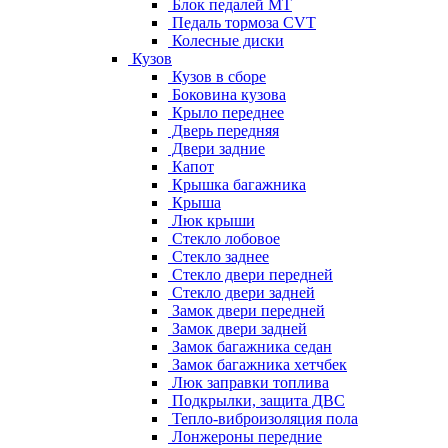
Блок педалей МТ
Педаль тормоза CVT
Колесные диски
Кузов
Кузов в сборе
Боковина кузова
Крыло переднее
Дверь передняя
Двери задние
Капот
Крышка багажника
Крыша
Люк крыши
Стекло лобовое
Стекло заднее
Стекло двери передней
Стекло двери задней
Замок двери передней
Замок двери задней
Замок багажника седан
Замок багажника хетчбек
Люк заправки топлива
Подкрылки, защита ДВС
Тепло-виброизоляция пола
Лонжероны передние