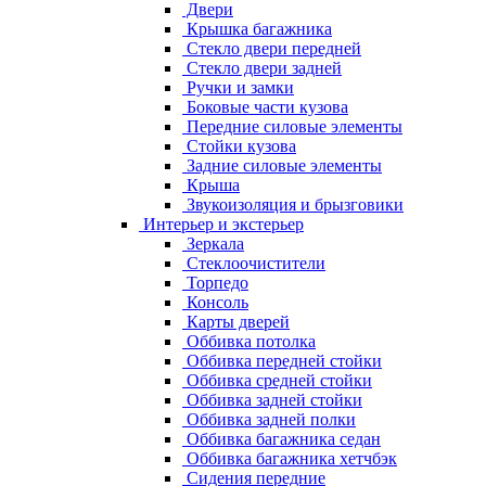
Двери
Крышка багажника
Стекло двери передней
Стекло двери задней
Ручки и замки
Боковые части кузова
Передние силовые элементы
Стойки кузова
Задние силовые элементы
Крыша
Звукоизоляция и брызговики
Интерьер и экстерьер
Зеркала
Стеклоочистители
Торпедо
Консоль
Карты дверей
Оббивка потолка
Оббивка передней стойки
Оббивка средней стойки
Оббивка задней стойки
Оббивка задней полки
Оббивка багажника седан
Оббивка багажника хетчбэк
Сидения передние