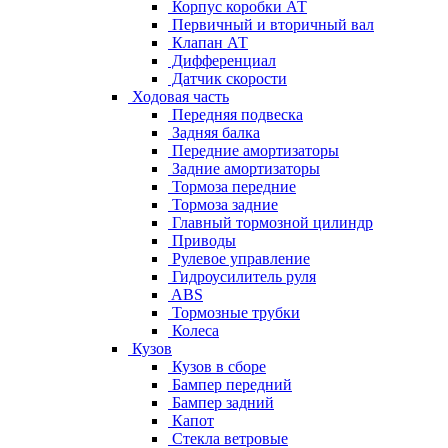
Корпус коробки АТ
Первичный и вторичный вал
Клапан АТ
Дифференциал
Датчик скорости
Ходовая часть
Передняя подвеска
Задняя балка
Передние амортизаторы
Задние амортизаторы
Тормоза передние
Тормоза задние
Главный тормозной цилиндр
Приводы
Рулевое управление
Гидроусилитель руля
ABS
Тормозные трубки
Колеса
Кузов
Кузов в сборе
Бампер передний
Бампер задний
Капот
Стекла ветровые