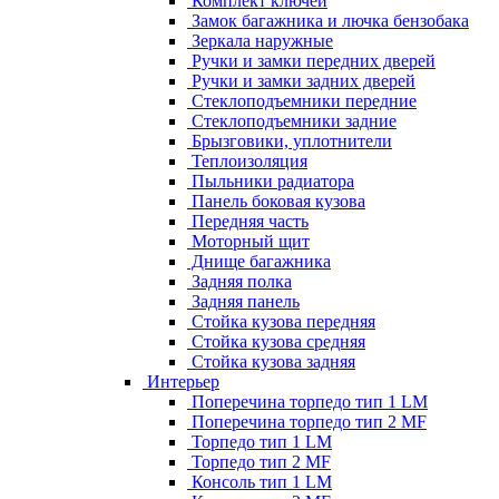
Комплект ключей
Замок багажника и лючка бензобака
Зеркала наружные
Ручки и замки передних дверей
Ручки и замки задних дверей
Стеклоподъемники передние
Стеклоподъемники задние
Брызговики, уплотнители
Теплоизоляция
Пыльники радиатора
Панель боковая кузова
Передняя часть
Моторный щит
Днище багажника
Задняя полка
Задняя панель
Стойка кузова передняя
Стойка кузова средняя
Стойка кузова задняя
Интерьер
Поперечина торпедо тип 1 LM
Поперечина торпедо тип 2 MF
Торпедо тип 1 LM
Торпедо тип 2 MF
Консоль тип 1 LM