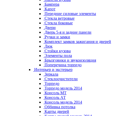
Бампера
Капот
Передние силовые элементы
Стекла ветровые
Стекла боковые
Двери
Дверь 5-я и задние панели
Ручки и замки
Комплект замков зажигания и дверей
Люк
Стойки кузова
Элементы пола
Брызговики и звукоизоляция
Поперечина торпедо
Интерьер и экстерьер
Зеркала
Стеклоочистители
Торпедо
Торпедо модель 2014
Консоль МТ
Консоль АТ
Консоль модель 2014
Оббивка потолка
Карты дверей