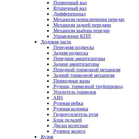
Первичный вал
Вторичный вал
Дифференциал
Механизм переключения передач
Механизм задней передачи
Механизм выбора передач
Управление КПП
Ходовая часть
Передняя подвеска
Задняя подвеска
Передние амортизаторы
Задние амортизаторы
Передний тормозной механизм
Задний тормозной механизм
Приводные валы
Ручник, тормозной трубопровод
Усилитель тормозов
ABS
Рулевая рейка
Рулевая колонка
Гидроусилитель руля
Блок педалей
Диски колесные
Рулевое колесо
Кузов