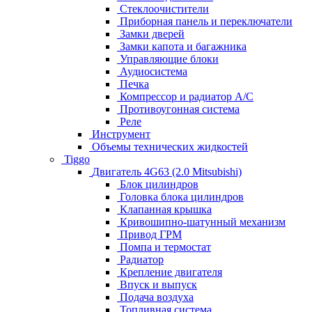
Стеклоочистители
Приборная панель и переключатели
Замки дверей
Замки капота и багажника
Управляющие блоки
Аудиосистема
Печка
Компрессор и радиатор А/C
Противоугонная система
Реле
Инструмент
Объемы технических жидкостей
Tiggo
Двигатель 4G63 (2.0 Mitsubishi)
Блок цилиндров
Головка блока цилиндров
Клапанная крышка
Кривошипно-шатунный механизм
Привод ГРМ
Помпа и термостат
Радиатор
Крепление двигателя
Впуск и выпуск
Подача воздуха
Топливная система