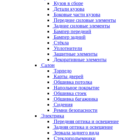
Кузов в сборе
Детали кузова
Боковые части кузова
Передние силовые элементы
Задние силовые элементы
Бампер передний
Бампер задний
Стёкла
Уплотнители
Защитные элементы
Декоративные элементы
Салон
Торпедо
Карты дверей
Обшивка потолка
Напольное покрытие
Обшивка стоек
Обшивка багажника
Сидения
Ремни безопасности
Электрика
Передняя оптика и освещение
Задняя оптика и освещение
Зеркала заднего вида
Стеклоподъемники