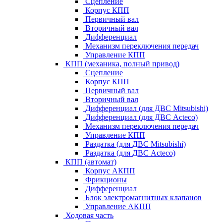
Сцепление
Корпус КПП
Первичный вал
Вторичный вал
Дифференциал
Механизм переключения передач
Управление КПП
КПП (механика, полный привод)
Сцепление
Корпус КПП
Первичный вал
Вторичный вал
Дифференциал (для ДВС Mitsubishi)
Дифференциал (для ДВС Acteco)
Механизм переключения передач
Управление КПП
Раздатка (для ДВС Mitsubishi)
Раздатка (для ДВС Acteco)
КПП (автомат)
Корпус АКПП
Фрикционы
Дифференциал
Блок электромагнитных клапанов
Управление АКПП
Ходовая часть