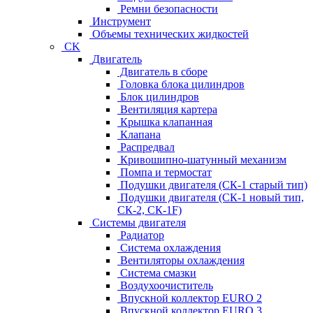
Ремни безопасности
Инструмент
Объемы технических жидкостей
CK
Двигатель
Двигатель в сборе
Головка блока цилиндров
Блок цилиндров
Вентиляция картера
Крышка клапанная
Клапана
Распредвал
Кривошипно-шатунный механизм
Помпа и термостат
Подушки двигателя (СК-1 старый тип)
Подушки двигателя (СК-1 новый тип,
СК-2, СК-1F)
Системы двигателя
Радиатор
Система охлаждения
Вентиляторы охлаждения
Система смазки
Воздухоочиститель
Впускной коллектор EURO 2
Впускной коллектор EURO 3