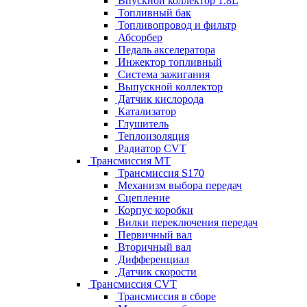
Впускной коллектор 1.8L
Топливный бак
Топливопровод и фильтр
Абсорбер
Педаль акселератора
Инжектор топливный
Система зажигания
Выпускной коллектор
Датчик кислорода
Катализатор
Глушитель
Теплоизоляция
Радиатор CVT
Трансмиссия MT
Трансмиссия S170
Механизм выбора передач
Сцепление
Корпус коробки
Вилки переключения передач
Первичный вал
Вторичный вал
Дифференциал
Датчик скорости
Трансмиссия CVT
Трансмиссия в сборе