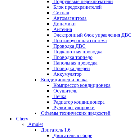
Подрулевые переключатели
Блок предохранителей
Сигнал
Автомагнитола
Динамики
Антенна
Электронный блок управления ДВС
Противоугонная система
Проводка ДВС
Подкапотная проводка
Проводка торпедо
Напольная проводка
Проводка дверей
Аккумулятор
Кондиционер и печка
Компрессор кондиционера
Осушитель
Печка
Радиатор кондиционера
Ручки регулировки
Объемы технических жидкостей
Chery
Amulet
Двигатель 1.6
Двигатель в сборе