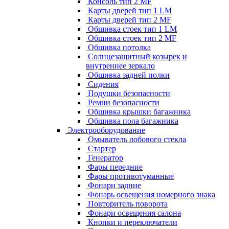
Консоль тип 2 MF
Карты дверей тип 1 LM
Карты дверей тип 2 MF
Обшивка стоек тип 1 LM
Обшивка стоек тип 2 MF
Обшивка потолка
Солнцезащитный козырек и
внутреннее зеркало
Обшивка задней полки
Сидения
Подушки безопасности
Ремни безопасности
Обшивка крышки багажника
Обшивка пола багажника
Электрооборудование
Омыватель лобового стекла
Стартер
Генератор
Фары передние
Фары противотуманные
Фонари задние
Фонарь освещения номерного знака
Повторитель поворота
Фонари освещения салона
Кнопки и переключатели