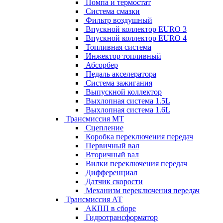
Помпа и термостат
Система смазки
Фильтр воздушный
Впускной коллектор EURO 3
Впускной коллектор EURO 4
Топливная система
Инжектор топливный
Абсорбер
Педаль акселератора
Система зажигания
Выпускной коллектор
Выхлопная система 1.5L
Выхлопная система 1.6L
Трансмиссия МТ
Сцепление
Коробка переключения передач
Первичный вал
Вторичный вал
Вилки переключения передач
Дифференциал
Датчик скорости
Механизм переключения передач
Трансмиссия АТ
АКПП в сборе
Гидротрансформатор