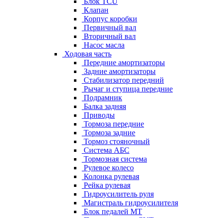
Блок TCU
Клапан
Корпус коробки
Первичный вал
Вторичный вал
Насос масла
Ходовая часть
Передние амортизаторы
Задние амортизаторы
Стабилизатор передний
Рычаг и ступица передние
Подрамник
Балка задняя
Приводы
Тормоза передние
Тормоза задние
Тормоз стояночный
Система АБС
Тормозная система
Рулевое колесо
Колонка рулевая
Рейка рулевая
Гидроусилитель руля
Магистраль гидроусилителя
Блок педалей МТ