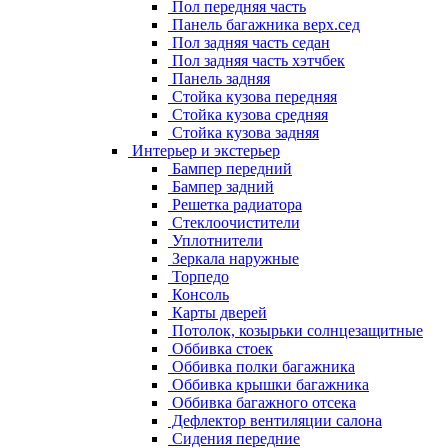
Пол передняя часть
Панель багажника верх.сед
Пол задняя часть седан
Пол задняя часть хэтчбек
Панель задняя
Стойка кузова передняя
Стойка кузова средняя
Стойка кузова задняя
Интерьер и экстерьер
Бампер передний
Бампер задний
Решетка радиатора
Стеклоочистители
Уплотнители
Зеркала наружные
Торпедо
Консоль
Карты дверей
Потолок, козырьки солнцезащитные
Оббивка стоек
Оббивка полки багажника
Оббивка крышки багажника
Оббивка багажного отсека
Дефлектор вентиляции салона
Сидения передние