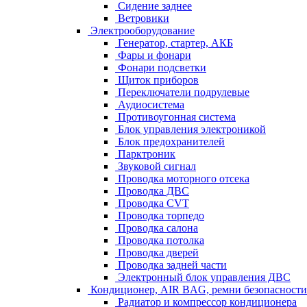
Сидение заднее
Ветровики
Электрооборудование
Генератор, стартер, АКБ
Фары и фонари
Фонари подсветки
Щиток приборов
Переключатели подрулевые
Аудиосистема
Противоугонная система
Блок управления электроникой
Блок предохранителей
Парктроник
Звуковой сигнал
Проводка моторного отсека
Проводка ДВС
Проводка CVT
Проводка торпедо
Проводка салона
Проводка потолка
Проводка дверей
Проводка задней части
Электронный блок управления ДВС
Кондиционер, AIR BAG, ремни безопасности
Радиатор и компрессор кондиционера