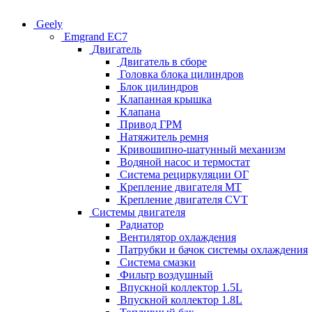
Geely
Emgrand EC7
Двигатель
Двигатель в сборе
Головка блока цилиндров
Блок цилиндров
Клапанная крышка
Клапана
Привод ГРМ
Натяжитель ремня
Кривошипно-шатунный механизм
Водяной насос и термостат
Система рециркуляции ОГ
Крепление двигателя MT
Крепление двигателя CVT
Системы двигателя
Радиатор
Вентилятор охлаждения
Патрубки и бачок системы охлаждения
Система смазки
Фильтр воздушный
Впускной коллектор 1.5L
Впускной коллектор 1.8L