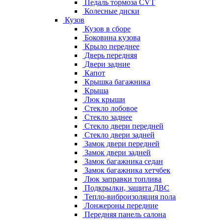
Педаль тормоза CVT
Колесные диски
Кузов
Кузов в сборе
Боковина кузова
Крыло переднее
Дверь передняя
Двери задние
Капот
Крышка багажника
Крыша
Люк крыши
Стекло лобовое
Стекло заднее
Стекло двери передней
Стекло двери задней
Замок двери передней
Замок двери задней
Замок багажника седан
Замок багажника хетчбек
Люк заправки топлива
Подкрылки, защита ДВС
Тепло-виброизоляция пола
Лонжероны передние
Передняя панель салона