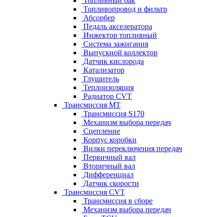
Топливный бак
Топливопровод и фильтр
Абсорбер
Педаль акселератора
Инжектор топливный
Система зажигания
Выпускной коллектор
Датчик кислорода
Катализатор
Глушитель
Теплоизоляция
Радиатор CVT
Трансмиссия MT
Трансмиссия S170
Механизм выбора передач
Сцепление
Корпус коробки
Вилки переключения передач
Первичный вал
Вторичный вал
Дифференциал
Датчик скорости
Трансмиссия CVT
Трансмиссия в сборе
Механизм выбора передач