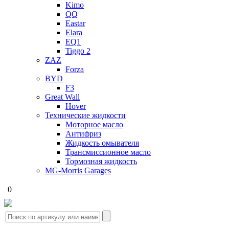
Kimo
QQ
Eastar
Elara
EQ1
Tiggo 2
ZAZ
Forza
BYD
F3
Great Wall
Hover
Технические жидкости
Моторное масло
Антифриз
Жидкость омывателя
Трансмиссионное масло
Тормозная жидкость
MG-Morris Garages
0