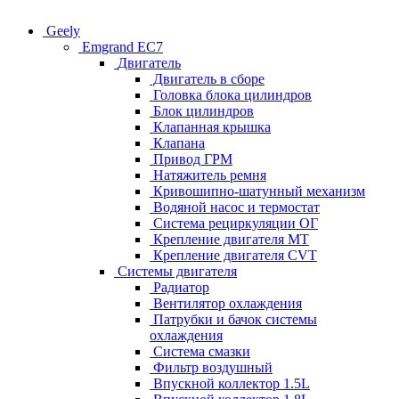
Geely
Emgrand EC7
Двигатель
Двигатель в сборе
Головка блока цилиндров
Блок цилиндров
Клапанная крышка
Клапана
Привод ГРМ
Натяжитель ремня
Кривошипно-шатунный механизм
Водяной насос и термостат
Система рециркуляции ОГ
Крепление двигателя MT
Крепление двигателя CVT
Системы двигателя
Радиатор
Вентилятор охлаждения
Патрубки и бачок системы
охлаждения
Система смазки
Фильтр воздушный
Впускной коллектор 1.5L