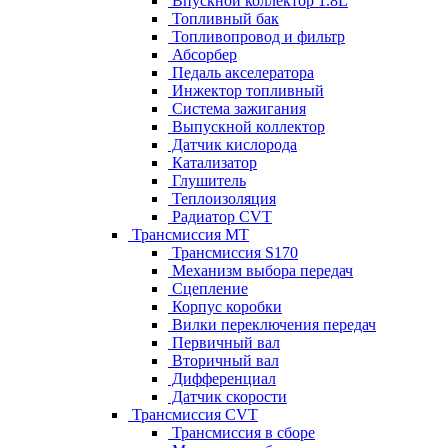
Впускной коллектор 1.8L
Топливный бак
Топливопровод и фильтр
Абсорбер
Педаль акселератора
Инжектор топливный
Система зажигания
Выпускной коллектор
Датчик кислорода
Катализатор
Глушитель
Теплоизоляция
Радиатор CVT
Трансмиссия MT
Трансмиссия S170
Механизм выбора передач
Сцепление
Корпус коробки
Вилки переключения передач
Первичный вал
Вторичный вал
Дифференциал
Датчик скорости
Трансмиссия CVT
Трансмиссия в сборе