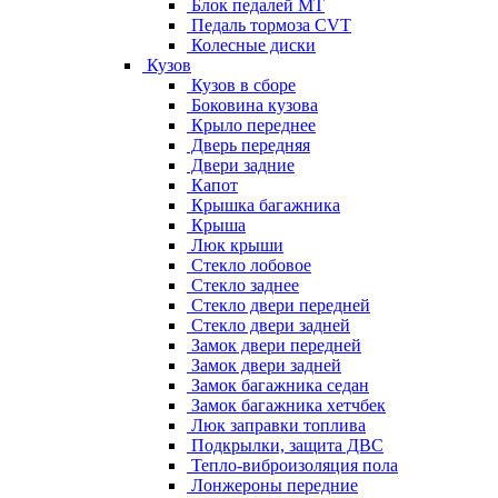
Блок педалей МТ
Педаль тормоза CVT
Колесные диски
Кузов
Кузов в сборе
Боковина кузова
Крыло переднее
Дверь передняя
Двери задние
Капот
Крышка багажника
Крыша
Люк крыши
Стекло лобовое
Стекло заднее
Стекло двери передней
Стекло двери задней
Замок двери передней
Замок двери задней
Замок багажника седан
Замок багажника хетчбек
Люк заправки топлива
Подкрылки, защита ДВС
Тепло-виброизоляция пола
Лонжероны передние