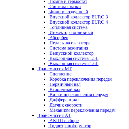
Помпа и термостат
Система смазки
Фильтр воздушный
Впускной коллектор EURO 3
Впускной коллектор EURO 4
Топливная система
Инжектор топливный
Абсорбер
Педаль акселератора
Система зажигания
Выпускной коллектор
Выхлопная система 1.5L
Выхлопная система 1.6L
Трансмиссия МТ
Сцепление
Коробка переключения передач
Первичный вал
Вторичный вал
Вилки переключения передач
Дифференциал
Датчик скорости
Механизм переключения передач
Трансмиссия АТ
АКПП в сборе
Гидротрансформатор