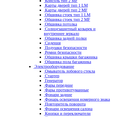
Консоль тип 2 MF
Карты дверей тип 1 LM
Карты дверей тип 2 MF
Обшивка стоек тип 1 LM
Обшивка стоек тип 2 MF
Обшивка потолка
Солнцезащитный козырек и
внутреннее зеркало
Обшивка задней полки
Сидения
Подушки безопасности
Ремни безопасности
Обшивка крышки багажника
Обшивка пола багажника
Электрооборудование
Омыватель лобового стекла
Стартер
Генератор
Фары передние
Фары противотуманные
Фонари задние
Фонарь освещения номерного знака
Повторитель поворота
Фонари освещения салона
Кнопки и переключатели