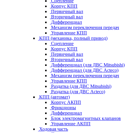
Сцепление
Корпус КПП
Первичный вал
Вторичный вал
Дифференциал
Механизм переключения передач
Управление КПП
КПП (механика, полный привод)
Сцепление
Корпус КПП
Первичный вал
Вторичный вал
Дифференциал (для ДВС Mitsubishi)
Дифференциал (для ДВС Acteco)
Механизм переключения передач
Управление КПП
Раздатка (для ДВС Mitsubishi)
Раздатка (для ДВС Acteco)
КПП (автомат)
Корпус АКПП
Фрикционы
Дифференциал
Блок электромагнитных клапанов
Управление АКПП
Ходовая часть