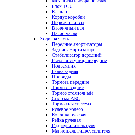
Механизм выбора передач
Блок TCU
Клапан
Корпус коробки
Первичный вал
Вторичный вал
Насос масла
Ходовая часть
Передние амортизаторы
Задние амортизаторы
Стабилизатор передний
Рычаг и ступица передние
Подрамник
Балка задняя
Приводы
Тормоза передние
Тормоза задние
Тормоз стояночный
Система АБС
Тормозная система
Рулевое колесо
Колонка рулевая
Рейка рулевая
Гидроусилитель руля
Магистраль гидроусилителя