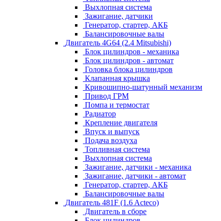
Выхлопная система
Зажигание, датчики
Генератор, стартер, АКБ
Балансировочные валы
Двигатель 4G64 (2.4 Mitsubishi)
Блок цилиндров - механика
Блок цилиндров - автомат
Головка блока цилиндров
Клапанная крышка
Кривошипно-шатунный механизм
Привод ГРМ
Помпа и термостат
Радиатор
Крепление двигателя
Впуск и выпуск
Подача воздуха
Топливная система
Выхлопная система
Зажигание, датчики - механика
Зажигание, датчики - автомат
Генератор, стартер, АКБ
Балансировочные валы
Двигатель 481F (1.6 Acteco)
Двигатель в сборе
Блок цилиндров