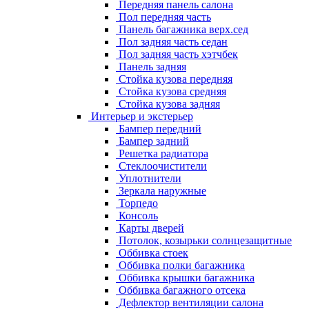
Передняя панель салона
Пол передняя часть
Панель багажника верх.сед
Пол задняя часть седан
Пол задняя часть хэтчбек
Панель задняя
Стойка кузова передняя
Стойка кузова средняя
Стойка кузова задняя
Интерьер и экстерьер
Бампер передний
Бампер задний
Решетка радиатора
Стеклоочистители
Уплотнители
Зеркала наружные
Торпедо
Консоль
Карты дверей
Потолок, козырьки солнцезащитные
Оббивка стоек
Оббивка полки багажника
Оббивка крышки багажника
Оббивка багажного отсека
Дефлектор вентиляции салона