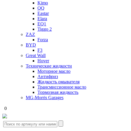
Kimo
QQ
Eastar
Elara
EQ1
Tiggo 2
ZAZ
Forza
BYD
F3
Great Wall
Hover
Технические жидкости
Моторное масло
Антифриз
Жидкость омывателя
Трансмиссионное масло
Тормозная жидкость
MG-Morris Garages
0