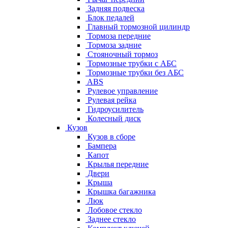
Задняя подвеска
Блок педалей
Главный тормозной цилиндр
Тормоза передние
Тормоза задние
Стояночный тормоз
Тормозные трубки с АБС
Тормозные трубки без АБС
ABS
Рулевое управление
Рулевая рейка
Гидроусилитель
Колесный диск
Кузов
Кузов в сборе
Бампера
Капот
Крылья передние
Двери
Крыша
Крышка багажника
Люк
Лобовое стекло
Заднее стекло