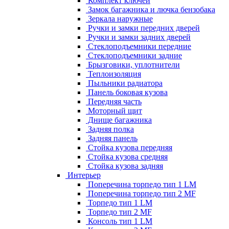
Комплект ключей
Замок багажника и лючка бензобака
Зеркала наружные
Ручки и замки передних дверей
Ручки и замки задних дверей
Стеклоподъемники передние
Стеклоподъемники задние
Брызговики, уплотнители
Теплоизоляция
Пыльники радиатора
Панель боковая кузова
Передняя часть
Моторный щит
Днище багажника
Задняя полка
Задняя панель
Стойка кузова передняя
Стойка кузова средняя
Стойка кузова задняя
Интерьер
Поперечина торпедо тип 1 LM
Поперечина торпедо тип 2 MF
Торпедо тип 1 LM
Торпедо тип 2 MF
Консоль тип 1 LM