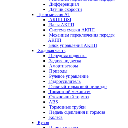
Дифференциал
Датчик скорости
Трансмиссия АТ
АКПП DSI
Валы АКПП
Система смазки АКПП
Механизм переключения передач
АКПП
Блок управления АКПП
Ходовая часть
Передняя подвеска
Задняя подвеска
Амортизаторы
Приводы
Рулевое управление
Гидроусилитель
Главный тормозной цилиндр
Тормозной механизм
Стояночный тормоз
ABS
Тормозные трубки
Педаль сцепления и тормоза
Колеса
Кузов
Панели кузова