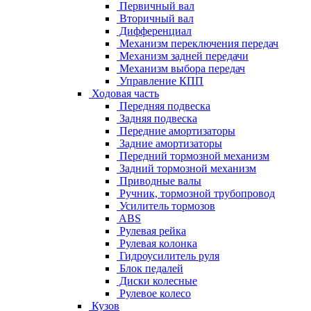
Первичный вал
Вторичный вал
Дифференциал
Механизм переключения передач
Механизм задней передачи
Механизм выбора передач
Управление КПП
Ходовая часть
Передняя подвеска
Задняя подвеска
Передние амортизаторы
Задние амортизаторы
Передний тормозной механизм
Задний тормозной механизм
Приводные валы
Ручник, тормозной трубопровод
Усилитель тормозов
ABS
Рулевая рейка
Рулевая колонка
Гидроусилитель руля
Блок педалей
Диски колесные
Рулевое колесо
Кузов