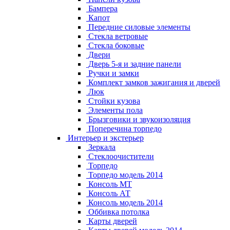
Бампера
Капот
Передние силовые элементы
Стекла ветровые
Стекла боковые
Двери
Дверь 5-я и задние панели
Ручки и замки
Комплект замков зажигания и дверей
Люк
Стойки кузова
Элементы пола
Брызговики и звукоизоляция
Поперечина торпедо
Интерьер и экстерьер
Зеркала
Стеклоочистители
Торпедо
Торпедо модель 2014
Консоль МТ
Консоль АТ
Консоль модель 2014
Оббивка потолка
Карты дверей