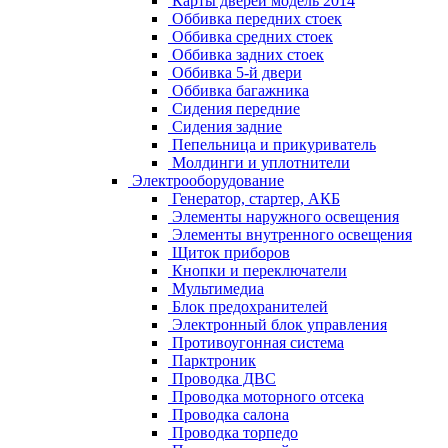
Карты дверей модель 2014
Оббивка передних стоек
Оббивка средних стоек
Оббивка задних стоек
Оббивка 5-й двери
Оббивка багажника
Сидения передние
Сидения задние
Пепельница и прикуриватель
Молдинги и уплотнители
Электрооборудование
Генератор, стартер, АКБ
Элементы наружного освещения
Элементы внутренного освещения
Щиток приборов
Кнопки и переключатели
Мультимедиа
Блок предохранителей
Электронный блок управления
Противоугонная система
Парктроник
Проводка ДВС
Проводка моторного отсека
Проводка салона
Проводка торпедо