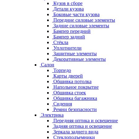
Кузов в сборе
Детали кузова
Боковые части кузова
Передние силовые элементы
Задние силовые элементы
Бампер передний
Бампер задний
Стёкла
Уплотнители
Защитные элементы
Декоративные элементы
Салон
Торпедо
Карты дверей
Обшивка потолка
Напольное покрытие
Обшивка стоек
Обшивка багажника
Сидения
Ремни безопасности
Электрика
Передняя оптика и освещение
Задняя оптика и освещение
Зеркала заднего вида
Стеклоподъемники