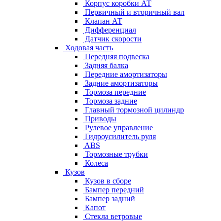
Корпус коробки АТ
Первичный и вторичный вал
Клапан АТ
Дифференциал
Датчик скорости
Ходовая часть
Передняя подвеска
Задняя балка
Передние амортизаторы
Задние амортизаторы
Тормоза передние
Тормоза задние
Главный тормозной цилиндр
Приводы
Рулевое управление
Гидроусилитель руля
ABS
Тормозные трубки
Колеса
Кузов
Кузов в сборе
Бампер передний
Бампер задний
Капот
Стекла ветровые