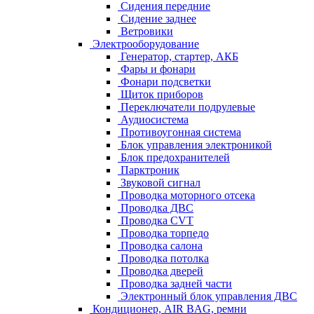
Сидения передние
Сидение заднее
Ветровики
Электрооборудование
Генератор, стартер, АКБ
Фары и фонари
Фонари подсветки
Щиток приборов
Переключатели подрулевые
Аудиосистема
Противоугонная система
Блок управления электроникой
Блок предохранителей
Парктроник
Звуковой сигнал
Проводка моторного отсека
Проводка ДВС
Проводка CVT
Проводка торпедо
Проводка салона
Проводка потолка
Проводка дверей
Проводка задней части
Электронный блок управления ДВС
Кондиционер, AIR BAG, ремни