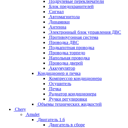
Подрулевые переключатели
Блок предохранителей
Сигнал
Автомагнитола
Динамики
Антенна
Электронный блок управления ДВС
Противоугонная система
Проводка ДВС
Подкапотная проводка
Проводка торпедо
Напольная проводка
Проводка дверей
Аккумулятор
Кондиционер и печка
Компрессор кондиционера
Осушитель
Печка
Радиатор кондиционера
Ручки регулировки
Объемы технических жидкостей
Chery
Amulet
Двигатель 1.6
Двигатель в сборе