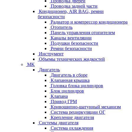
Проводка дверей
Проводка задней части
Кондиционер, AIR BAG, ремни
безопасности
Радиатор и компрессор кондиционера
Отопитель
Панель управления отопителем
Каналы вентиляции
Подушки безопасности
Ремни безопасности
Инструмент
Объемы технических жидкостей
MK
Двигатель
Двигатель в сборе
Клапанная крышка
Головка блока цилиндров
Блок цилиндров
Клапана
Привод ГРМ
Кривошипно-шатунный механизм
Система рециркуляции ОГ
Крепление двигателя
Системы двигателя
Система охлаждения