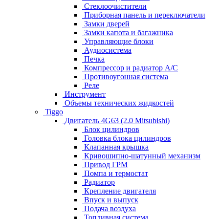
Стеклоочистители
Приборная панель и переключатели
Замки дверей
Замки капота и багажника
Управляющие блоки
Аудиосистема
Печка
Компрессор и радиатор А/C
Противоугонная система
Реле
Инструмент
Объемы технических жидкостей
Tiggo
Двигатель 4G63 (2.0 Mitsubishi)
Блок цилиндров
Головка блока цилиндров
Клапанная крышка
Кривошипно-шатунный механизм
Привод ГРМ
Помпа и термостат
Радиатор
Крепление двигателя
Впуск и выпуск
Подача воздуха
Топливная система