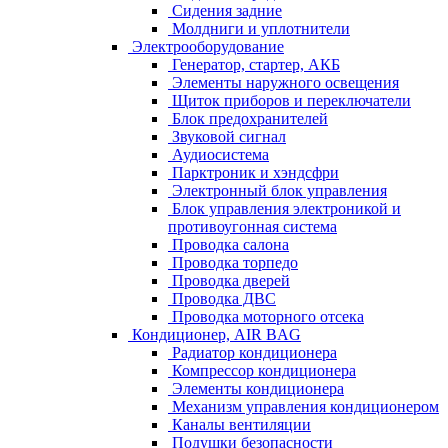
Сидения задние
Молдниги и уплотнители
Электрооборудование
Генератор, стартер, АКБ
Элементы наружного освещения
Щиток приборов и переключатели
Блок предохранителей
Звуковой сигнал
Аудиосистема
Парктроник и хэндсфри
Электронный блок управления
Блок управления электроникой и
противоугонная система
Проводка салона
Проводка торпедо
Проводка дверей
Проводка ДВС
Проводка моторного отсека
Кондиционер, AIR BAG
Радиатор кондиционера
Компрессор кондиционера
Элементы кондиционера
Механизм управления кондиционером
Каналы вентиляции
Подушки безопасности