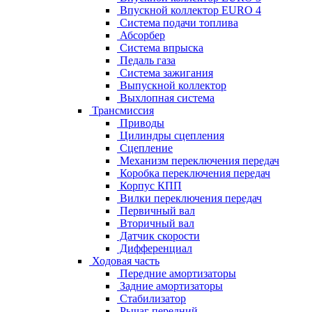
Впускной коллектор EURO 4
Система подачи топлива
Абсорбер
Система впрыска
Педаль газа
Система зажигания
Выпускной коллектор
Выхлопная система
Трансмиссия
Приводы
Цилиндры сцепления
Сцепление
Механизм переключения передач
Коробка переключения передач
Корпус КПП
Вилки переключения передач
Первичный вал
Вторичный вал
Датчик скорости
Дифференциал
Ходовая часть
Передние амортизаторы
Задние амортизаторы
Стабилизатор
Рычаг передний