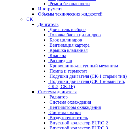
Ремни безопасности
Инструмент
Объемы технических жидкостей
CK
Двигатель
Двигатель в сборе
Головка блока цилиндров
Блок цилиндров
Вентиляция картера
Крышка клапанная
Клапана
Распредвал
Кривошипно-шатунный механизм
Помпа и термостат
Подушки двигателя (СК-1 старый тип)
Подушки двигателя (СК-1 новый тип,
СК-2, СК-1F)
Системы двигателя
Радиатор
Система охлаждения
Вентиляторы охлаждения
Система смазки
Воздухоочиститель
Впускной коллектор EURO 2
Впускной коллектор EURO 3