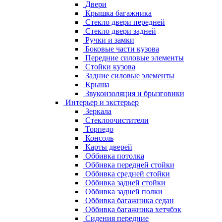
Двери
Крышка багажника
Стекло двери передней
Стекло двери задней
Ручки и замки
Боковые части кузова
Передние силовые элементы
Стойки кузова
Задние силовые элементы
Крыша
Звукоизоляция и брызговики
Интерьер и экстерьер
Зеркала
Стеклоочистители
Торпедо
Консоль
Карты дверей
Оббивка потолка
Оббивка передней стойки
Оббивка средней стойки
Оббивка задней стойки
Оббивка задней полки
Оббивка багажника седан
Оббивка багажника хетчбэк
Сидения передние