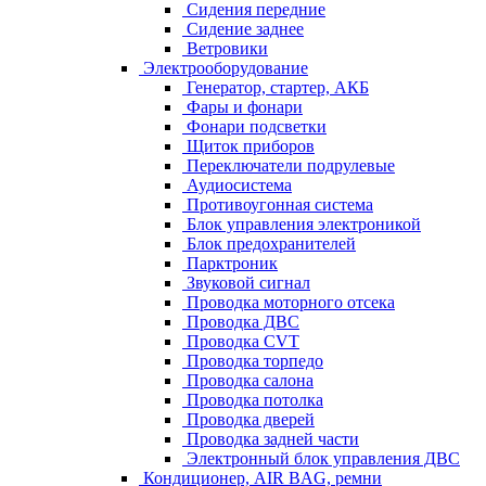
Сидения передние
Сидение заднее
Ветровики
Электрооборудование
Генератор, стартер, АКБ
Фары и фонари
Фонари подсветки
Щиток приборов
Переключатели подрулевые
Аудиосистема
Противоугонная система
Блок управления электроникой
Блок предохранителей
Парктроник
Звуковой сигнал
Проводка моторного отсека
Проводка ДВС
Проводка CVT
Проводка торпедо
Проводка салона
Проводка потолка
Проводка дверей
Проводка задней части
Электронный блок управления ДВС
Кондиционер, AIR BAG, ремни