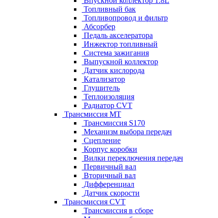
Впускной коллектор 1.8L
Топливный бак
Топливопровод и фильтр
Абсорбер
Педаль акселератора
Инжектор топливный
Система зажигания
Выпускной коллектор
Датчик кислорода
Катализатор
Глушитель
Теплоизоляция
Радиатор CVT
Трансмиссия MT
Трансмиссия S170
Механизм выбора передач
Сцепление
Корпус коробки
Вилки переключения передач
Первичный вал
Вторичный вал
Дифференциал
Датчик скорости
Трансмиссия CVT
Трансмиссия в сборе