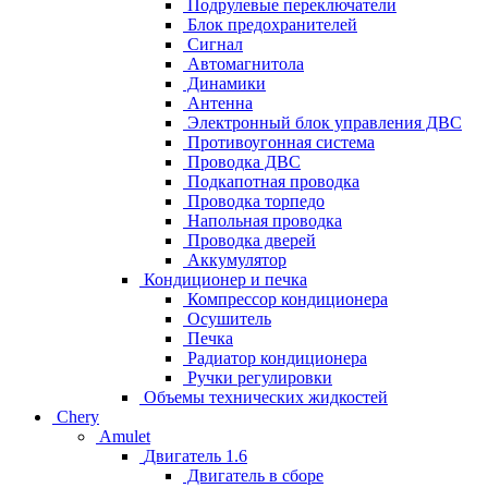
Подрулевые переключатели
Блок предохранителей
Сигнал
Автомагнитола
Динамики
Антенна
Электронный блок управления ДВС
Противоугонная система
Проводка ДВС
Подкапотная проводка
Проводка торпедо
Напольная проводка
Проводка дверей
Аккумулятор
Кондиционер и печка
Компрессор кондиционера
Осушитель
Печка
Радиатор кондиционера
Ручки регулировки
Объемы технических жидкостей
Chery
Amulet
Двигатель 1.6
Двигатель в сборе