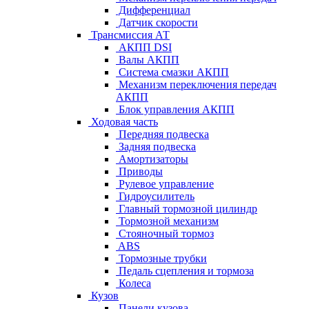
Дифференциал
Датчик скорости
Трансмиссия АТ
АКПП DSI
Валы АКПП
Система смазки АКПП
Механизм переключения передач
АКПП
Блок управления АКПП
Ходовая часть
Передняя подвеска
Задняя подвеска
Амортизаторы
Приводы
Рулевое управление
Гидроусилитель
Главный тормозной цилиндр
Тормозной механизм
Стояночный тормоз
ABS
Тормозные трубки
Педаль сцепления и тормоза
Колеса
Кузов
Панели кузова