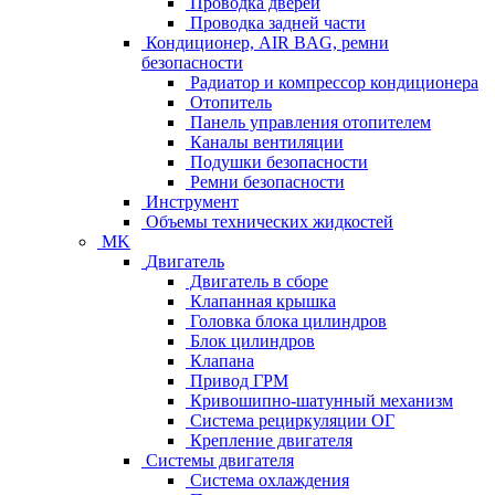
Проводка дверей
Проводка задней части
Кондиционер, AIR BAG, ремни
безопасности
Радиатор и компрессор кондиционера
Отопитель
Панель управления отопителем
Каналы вентиляции
Подушки безопасности
Ремни безопасности
Инструмент
Объемы технических жидкостей
MK
Двигатель
Двигатель в сборе
Клапанная крышка
Головка блока цилиндров
Блок цилиндров
Клапана
Привод ГРМ
Кривошипно-шатунный механизм
Система рециркуляции ОГ
Крепление двигателя
Системы двигателя
Система охлаждения