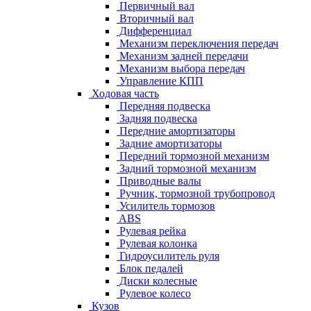
Первичный вал
Вторичный вал
Дифференциал
Механизм переключения передач
Механизм задней передачи
Механизм выбора передач
Управление КПП
Ходовая часть
Передняя подвеска
Задняя подвеска
Передние амортизаторы
Задние амортизаторы
Передний тормозной механизм
Задний тормозной механизм
Приводные валы
Ручник, тормозной трубопровод
Усилитель тормозов
ABS
Рулевая рейка
Рулевая колонка
Гидроусилитель руля
Блок педалей
Диски колесные
Рулевое колесо
Кузов