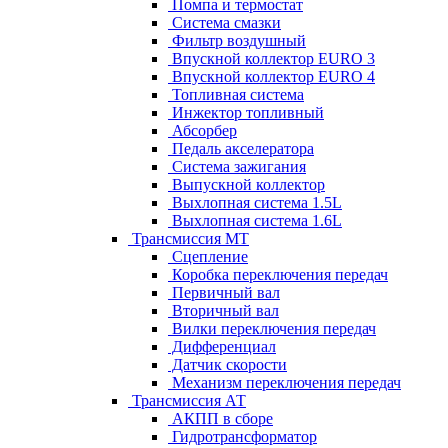
Помпа и термостат
Система смазки
Фильтр воздушный
Впускной коллектор EURO 3
Впускной коллектор EURO 4
Топливная система
Инжектор топливный
Абсорбер
Педаль акселератора
Система зажигания
Выпускной коллектор
Выхлопная система 1.5L
Выхлопная система 1.6L
Трансмиссия МТ
Сцепление
Коробка переключения передач
Первичный вал
Вторичный вал
Вилки переключения передач
Дифференциал
Датчик скорости
Механизм переключения передач
Трансмиссия АТ
АКПП в сборе
Гидротрансформатор