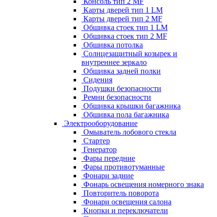
Консоль тип 2 MF
Карты дверей тип 1 LM
Карты дверей тип 2 MF
Обшивка стоек тип 1 LM
Обшивка стоек тип 2 MF
Обшивка потолка
Солнцезащитный козырек и
внутреннее зеркало
Обшивка задней полки
Сидения
Подушки безопасности
Ремни безопасности
Обшивка крышки багажника
Обшивка пола багажника
Электрооборудование
Омыватель лобового стекла
Стартер
Генератор
Фары передние
Фары противотуманные
Фонари задние
Фонарь освещения номерного знака
Повторитель поворота
Фонари освещения салона
Кнопки и переключатели