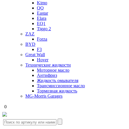
Kimo
QQ
Eastar
Elara
EQ1
Tiggo 2
ZAZ
Forza
BYD
F3
Great Wall
Hover
Технические жидкости
Моторное масло
Антифриз
Жидкость омывателя
Трансмиссионное масло
Тормозная жидкость
MG-Morris Garages
0