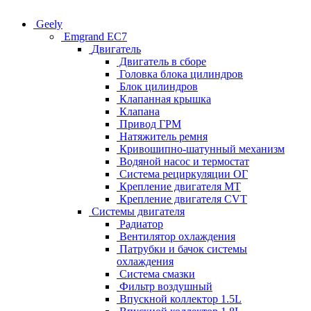
Geely
Emgrand EC7
Двигатель
Двигатель в сборе
Головка блока цилиндров
Блок цилиндров
Клапанная крышка
Клапана
Привод ГРМ
Натяжитель ремня
Кривошипно-шатунный механизм
Водяной насос и термостат
Система рециркуляции ОГ
Крепление двигателя MT
Крепление двигателя CVT
Системы двигателя
Радиатор
Вентилятор охлаждения
Патрубки и бачок системы
охлаждения
Система смазки
Фильтр воздушный
Впускной коллектор 1.5L