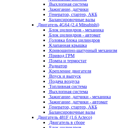
Выхлопная система
Зажигание, датчики
Генератор, стартер, АКБ
Балансировочные валы
Двигатель 4G64 (2.4 Mitsubishi)
Блок цилиндров - механика
Блок цилиндров - автомат
Головка блока цилиндров
Клапанная крышка
Кривошипно-шатунный механизм
Привод ГРМ
Помпа и термостат
Радиатор
Крепление двигателя
Впуск и выпуск
Подача воздуха
Топливная система
Выхлопная система
Зажигание, датчики - механика
Зажигание, датчики - автомат
Генератор, стартер, АКБ
Балансировочные валы
Двигатель 481F (1.6 Acteco)
Двигатель в сборе
Блок цилиндров