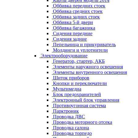
Карты дверей модель 2014
Оббивка передних стоек
Оббивка средних стоек
Оббивка задних стоек
Оббивка 5-й двери
Оббивка багажника
Сидения передние
Сидения задние
Пепельница и прикуриватель
Молдинги и уплотнители
Электрооборудование
Генератор, стартер, АКБ
Элементы наружного освещения
Элементы внутренного освещения
Щиток приборов
Кнопки и переключатели
Мультимедиа
Блок предохранителей
Электронный блок управления
Противоугонная система
Парктроник
Проводка ДВС
Проводка моторного отсека
Проводка салона
Проводка торпедо