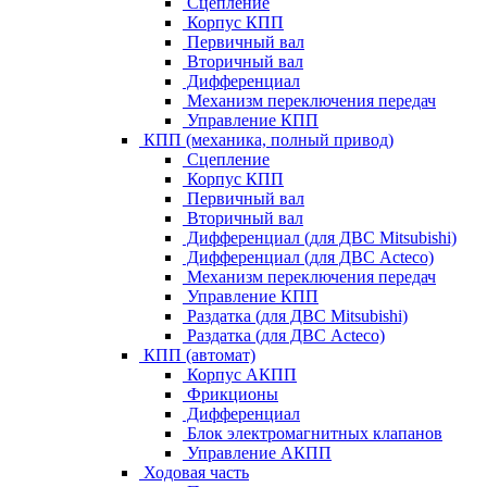
Сцепление
Корпус КПП
Первичный вал
Вторичный вал
Дифференциал
Механизм переключения передач
Управление КПП
КПП (механика, полный привод)
Сцепление
Корпус КПП
Первичный вал
Вторичный вал
Дифференциал (для ДВС Mitsubishi)
Дифференциал (для ДВС Acteco)
Механизм переключения передач
Управление КПП
Раздатка (для ДВС Mitsubishi)
Раздатка (для ДВС Acteco)
КПП (автомат)
Корпус АКПП
Фрикционы
Дифференциал
Блок электромагнитных клапанов
Управление АКПП
Ходовая часть