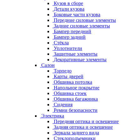
Кузов в сборе
Детали кузова
Боковые части кузова
Передние силовые элементы
Задние силовые элементы
Бампер передний
Бампер задний
Стёкла
Уплотнители
Защитные элементы
Декоративные элементы
Салон
Торпедо
Карты дверей
Обшивка потолка
Напольное покрытие
Обшивка стоек
Обшивка багажника
Сидения
Ремни безопасности
Электрика
Передняя оптика и освещение
Задняя оптика и освещение
Зеркала заднего вида
Стеклоподъемники