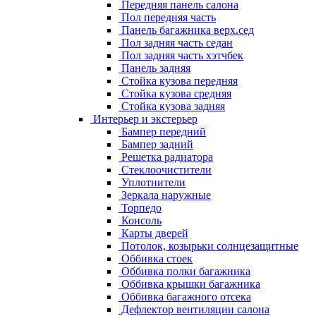
Передняя панель салона
Пол передняя часть
Панель багажника верх.сед
Пол задняя часть седан
Пол задняя часть хэтчбек
Панель задняя
Стойка кузова передняя
Стойка кузова средняя
Стойка кузова задняя
Интерьер и экстерьер
Бампер передний
Бампер задний
Решетка радиатора
Стеклоочистители
Уплотнители
Зеркала наружные
Торпедо
Консоль
Карты дверей
Потолок, козырьки солнцезащитные
Оббивка стоек
Оббивка полки багажника
Оббивка крышки багажника
Оббивка багажного отсека
Дефлектор вентиляции салона