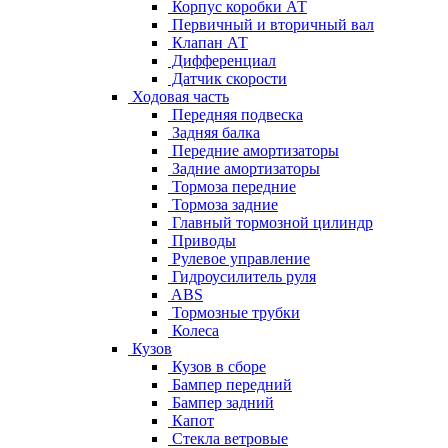
Корпус коробки АТ
Первичный и вторичный вал
Клапан АТ
Дифференциал
Датчик скорости
Ходовая часть
Передняя подвеска
Задняя балка
Передние амортизаторы
Задние амортизаторы
Тормоза передние
Тормоза задние
Главный тормозной цилиндр
Приводы
Рулевое управление
Гидроусилитель руля
ABS
Тормозные трубки
Колеса
Кузов
Кузов в сборе
Бампер передний
Бампер задний
Капот
Стекла ветровые