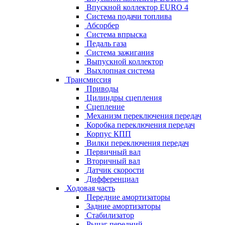
Впускной коллектор EURO 4
Система подачи топлива
Абсорбер
Система впрыска
Педаль газа
Система зажигания
Выпускной коллектор
Выхлопная система
Трансмиссия
Приводы
Цилиндры сцепления
Сцепление
Механизм переключения передач
Коробка переключения передач
Корпус КПП
Вилки переключения передач
Первичный вал
Вторичный вал
Датчик скорости
Дифференциал
Ходовая часть
Передние амортизаторы
Задние амортизаторы
Стабилизатор
Рычаг передний