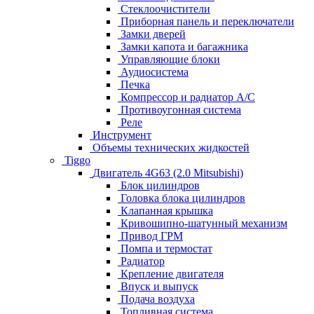
Стеклоочистители
Приборная панель и переключатели
Замки дверей
Замки капота и багажника
Управляющие блоки
Аудиосистема
Печка
Компрессор и радиатор А/C
Противоугонная система
Реле
Инструмент
Объемы технических жидкостей
Tiggo
Двигатель 4G63 (2.0 Mitsubishi)
Блок цилиндров
Головка блока цилиндров
Клапанная крышка
Кривошипно-шатунный механизм
Привод ГРМ
Помпа и термостат
Радиатор
Крепление двигателя
Впуск и выпуск
Подача воздуха
Топливная система