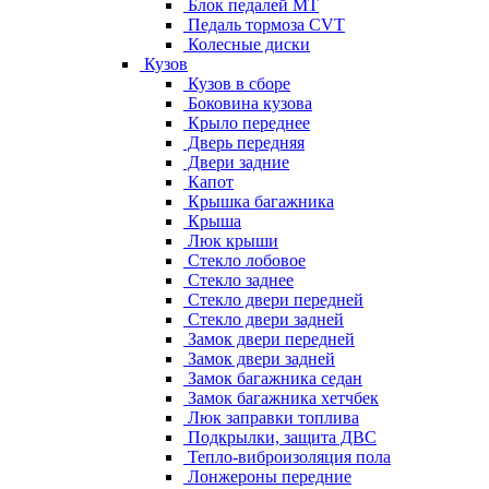
Блок педалей МТ
Педаль тормоза CVT
Колесные диски
Кузов
Кузов в сборе
Боковина кузова
Крыло переднее
Дверь передняя
Двери задние
Капот
Крышка багажника
Крыша
Люк крыши
Стекло лобовое
Стекло заднее
Стекло двери передней
Стекло двери задней
Замок двери передней
Замок двери задней
Замок багажника седан
Замок багажника хетчбек
Люк заправки топлива
Подкрылки, защита ДВС
Тепло-виброизоляция пола
Лонжероны передние