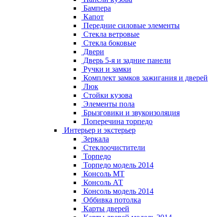
Бампера
Капот
Передние силовые элементы
Стекла ветровые
Стекла боковые
Двери
Дверь 5-я и задние панели
Ручки и замки
Комплект замков зажигания и дверей
Люк
Стойки кузова
Элементы пола
Брызговики и звукоизоляция
Поперечина торпедо
Интерьер и экстерьер
Зеркала
Стеклоочистители
Торпедо
Торпедо модель 2014
Консоль МТ
Консоль АТ
Консоль модель 2014
Оббивка потолка
Карты дверей