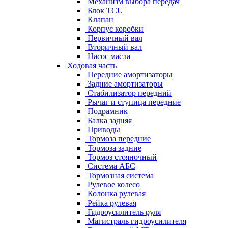
Механизм выбора передач
Блок TCU
Клапан
Корпус коробки
Первичный вал
Вторичный вал
Насос масла
Ходовая часть
Передние амортизаторы
Задние амортизаторы
Стабилизатор передний
Рычаг и ступица передние
Подрамник
Балка задняя
Приводы
Тормоза передние
Тормоза задние
Тормоз стояночный
Система АБС
Тормозная система
Рулевое колесо
Колонка рулевая
Рейка рулевая
Гидроусилитель руля
Магистраль гидроусилителя