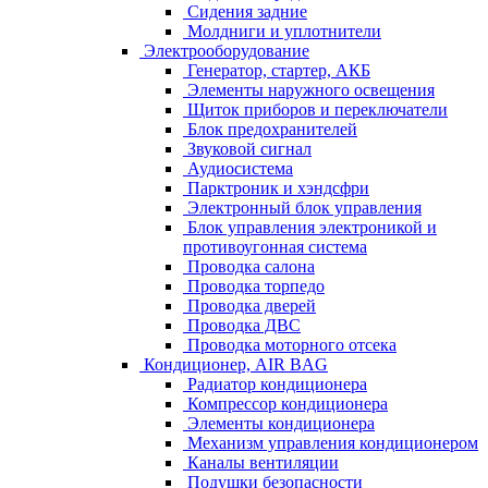
Сидения задние
Молдниги и уплотнители
Электрооборудование
Генератор, стартер, АКБ
Элементы наружного освещения
Щиток приборов и переключатели
Блок предохранителей
Звуковой сигнал
Аудиосистема
Парктроник и хэндсфри
Электронный блок управления
Блок управления электроникой и
противоугонная система
Проводка салона
Проводка торпедо
Проводка дверей
Проводка ДВС
Проводка моторного отсека
Кондиционер, AIR BAG
Радиатор кондиционера
Компрессор кондиционера
Элементы кондиционера
Механизм управления кондиционером
Каналы вентиляции
Подушки безопасности