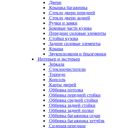
Двери
Крышка багажника
Стекло двери передней
Стекло двери задней
Ручки и замки
Боковые части кузова
Передние силовые элементы
Стойки кузова
Задние силовые элементы
Крыша
Звукоизоляция и брызговики
Интерьер и экстерьер
Зеркала
Стеклоочистители
Торпедо
Консоль
Карты дверей
Оббивка потолка
Оббивка передней стойки
Оббивка средней стойки
Оббивка задней стойки
Оббивка задней полки
Оббивка багажника седан
Оббивка багажника хетчбэк
Сидения передние