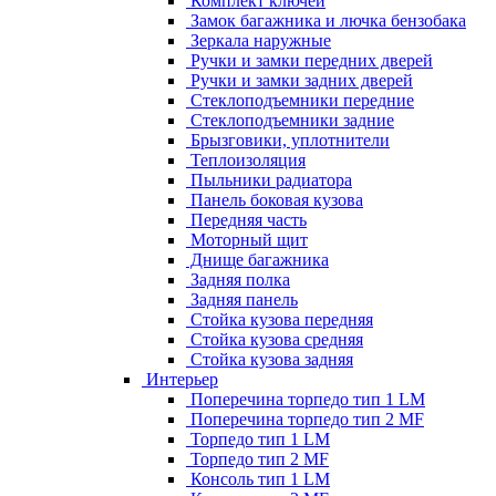
Комплект ключей
Замок багажника и лючка бензобака
Зеркала наружные
Ручки и замки передних дверей
Ручки и замки задних дверей
Стеклоподъемники передние
Стеклоподъемники задние
Брызговики, уплотнители
Теплоизоляция
Пыльники радиатора
Панель боковая кузова
Передняя часть
Моторный щит
Днище багажника
Задняя полка
Задняя панель
Стойка кузова передняя
Стойка кузова средняя
Стойка кузова задняя
Интерьер
Поперечина торпедо тип 1 LM
Поперечина торпедо тип 2 MF
Торпедо тип 1 LM
Торпедо тип 2 MF
Консоль тип 1 LM