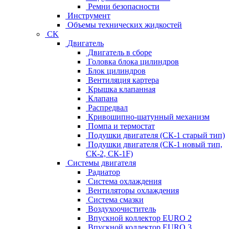
Ремни безопасности
Инструмент
Объемы технических жидкостей
CK
Двигатель
Двигатель в сборе
Головка блока цилиндров
Блок цилиндров
Вентиляция картера
Крышка клапанная
Клапана
Распредвал
Кривошипно-шатунный механизм
Помпа и термостат
Подушки двигателя (СК-1 старый тип)
Подушки двигателя (СК-1 новый тип,
СК-2, СК-1F)
Системы двигателя
Радиатор
Система охлаждения
Вентиляторы охлаждения
Система смазки
Воздухоочиститель
Впускной коллектор EURO 2
Впускной коллектор EURO 3