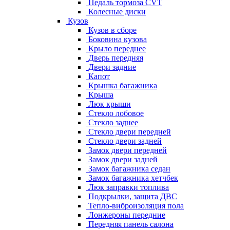
Педаль тормоза CVT
Колесные диски
Кузов
Кузов в сборе
Боковина кузова
Крыло переднее
Дверь передняя
Двери задние
Капот
Крышка багажника
Крыша
Люк крыши
Стекло лобовое
Стекло заднее
Стекло двери передней
Стекло двери задней
Замок двери передней
Замок двери задней
Замок багажника седан
Замок багажника хетчбек
Люк заправки топлива
Подкрылки, защита ДВС
Тепло-виброизоляция пола
Лонжероны передние
Передняя панель салона