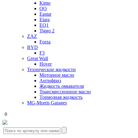
Kimo
QQ
Eastar
Elara
EQ1
Tiggo 2
ZAZ
Forza
BYD
F3
Great Wall
Hover
Технические жидкости
Моторное масло
Антифриз
Жидкость омывателя
Трансмиссионное масло
Тормозная жидкость
MG-Morris Garages
0