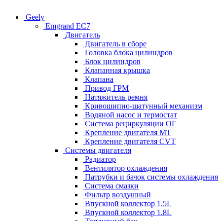
Geely
Emgrand EC7
Двигатель
Двигатель в сборе
Головка блока цилиндров
Блок цилиндров
Клапанная крышка
Клапана
Привод ГРМ
Натяжитель ремня
Кривошипно-шатунный механизм
Водяной насос и термостат
Система рециркуляции ОГ
Крепление двигателя MT
Крепление двигателя CVT
Системы двигателя
Радиатор
Вентилятор охлаждения
Патрубки и бачок системы охлаждения
Система смазки
Фильтр воздушный
Впускной коллектор 1.5L
Впускной коллектор 1.8L