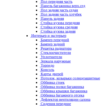
Пол передняя часть
Панель багажника верх.сед
Пол задняя часть седан
Пол задняя часть хэтчбек
Панель задняя
Стойка кузова передняя
Стойка кузова средняя
Стойка кузова задняя
Интерьер и экстерьер
Бампер передний
Бампер задний
Решетка радиатора
Стеклоочистители
Уплотнители
Зеркала наружные
Торпедо
Консоль
Карты дверей
Потолок, козырьки солнцезащитные
Оббивка стоек
Оббивка полки багажника
Оббивка крышки багажника
Оббивка багажного отсека
Дефлектор вентиляции салона
Сидения передние