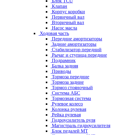
Блок TCU
Клапан
Корпус коробки
Первичный вал
Вторичный вал
Насос масла
Ходовая часть
Передние амортизаторы
Задние амортизаторы
Стабилизатор передний
Рычаг и ступица передние
Подрамник
Балка задняя
Приводы
Тормоза передние
Тормоза задние
Тормоз стояночный
Система АБС
Тормозная система
Рулевое колесо
Колонка рулевая
Рейка рулевая
Гидроусилитель руля
Магистраль гидроусилителя
Блок педалей МТ