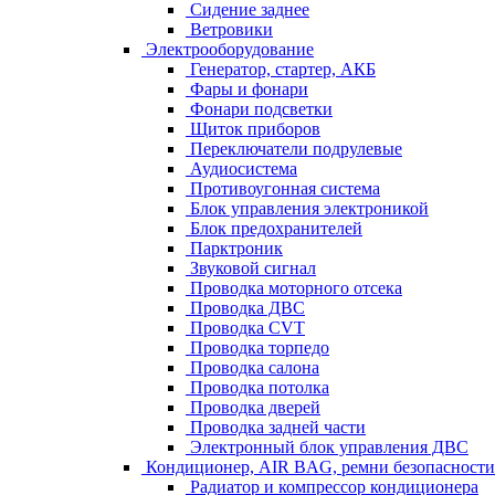
Сидение заднее
Ветровики
Электрооборудование
Генератор, стартер, АКБ
Фары и фонари
Фонари подсветки
Щиток приборов
Переключатели подрулевые
Аудиосистема
Противоугонная система
Блок управления электроникой
Блок предохранителей
Парктроник
Звуковой сигнал
Проводка моторного отсека
Проводка ДВС
Проводка CVT
Проводка торпедо
Проводка салона
Проводка потолка
Проводка дверей
Проводка задней части
Электронный блок управления ДВС
Кондиционер, AIR BAG, ремни безопасности
Радиатор и компрессор кондиционера