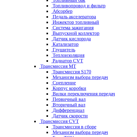
Топливный бак
Топливопровод и фильтр
Абсорбер
Педаль акселератора
Инжектор топливный
Система зажигания
Выпускной коллектор
Датчик кислорода
Катализатор
Глушитель
Теплоизоляция
Радиатор CVT
Трансмиссия MT
Трансмиссия S170
Механизм выбора передач
Сцепление
Корпус коробки
Вилки переключения передач
Первичный вал
Вторичный вал
Дифференциал
Датчик скорости
Трансмиссия CVT
Трансмиссия в сборе
Механизм выбора передач