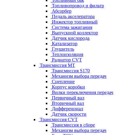
Топливный бак
Топливопровод и фильтр
Абсорбер
Педаль акселератора
Инжектор топливный
Система зажигания
Выпускной коллектор
Датчик кислорода
Катализатор
Глушитель
Теплоизоляция
Радиатор CVT
Трансмиссия MT
Трансмиссия S170
Механизм выбора передач
Сцепление
Корпус коробки
Вилки переключения передач
Первичный вал
Вторичный вал
Дифференциал
Датчик скорости
Трансмиссия CVT
Трансмиссия в сборе
Механизм выбора передач