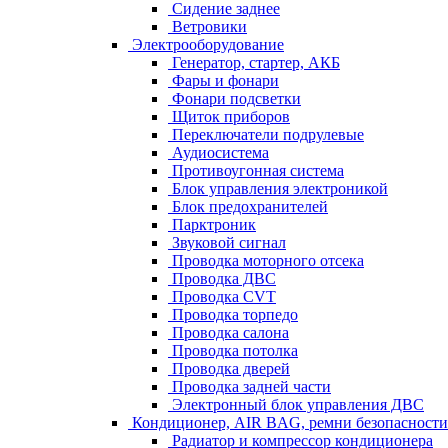
Сидение заднее
Ветровики
Электрооборудование
Генератор, стартер, АКБ
Фары и фонари
Фонари подсветки
Щиток приборов
Переключатели подрулевые
Аудиосистема
Противоугонная система
Блок управления электроникой
Блок предохранителей
Парктроник
Звуковой сигнал
Проводка моторного отсека
Проводка ДВС
Проводка CVT
Проводка торпедо
Проводка салона
Проводка потолка
Проводка дверей
Проводка задней части
Электронный блок управления ДВС
Кондиционер, AIR BAG, ремни безопасности
Радиатор и компрессор кондиционера