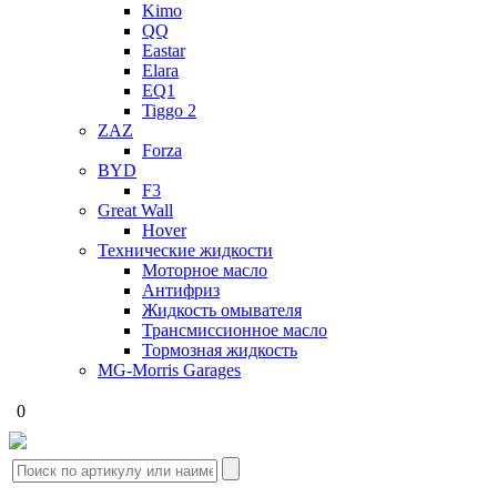
Kimo
QQ
Eastar
Elara
EQ1
Tiggo 2
ZAZ
Forza
BYD
F3
Great Wall
Hover
Технические жидкости
Моторное масло
Антифриз
Жидкость омывателя
Трансмиссионное масло
Тормозная жидкость
MG-Morris Garages
0