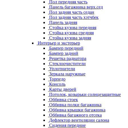
Пол передняя часть
Панель багажника верх.сед
Пол задняя часть седан
Пол задняя часть хэтчбек
Панель задняя
Стойка кузова передняя
Стойка кузова средняя
Стойка кузова задняя
Интерьер и экстерьер
Бампер передний
Бампер задний
Решетка радиатора
Стеклоочистители
Уплотнители
Зеркала наружные
Торпедо
Консоль
Карты дверей
Потолок, козырьки солнцезащитные
Оббивка стоек
Оббивка полки багажника
Оббивка крышки багажника
Оббивка багажного отсека
Дефлектор вентиляции салона
Сидения передние