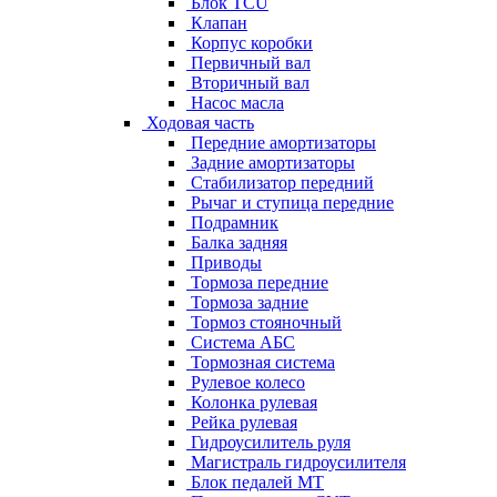
Блок TCU
Клапан
Корпус коробки
Первичный вал
Вторичный вал
Насос масла
Ходовая часть
Передние амортизаторы
Задние амортизаторы
Стабилизатор передний
Рычаг и ступица передние
Подрамник
Балка задняя
Приводы
Тормоза передние
Тормоза задние
Тормоз стояночный
Система АБС
Тормозная система
Рулевое колесо
Колонка рулевая
Рейка рулевая
Гидроусилитель руля
Магистраль гидроусилителя
Блок педалей МТ