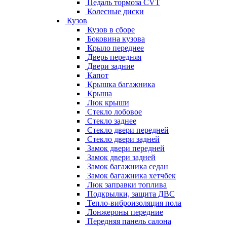
Педаль тормоза CVT
Колесные диски
Кузов
Кузов в сборе
Боковина кузова
Крыло переднее
Дверь передняя
Двери задние
Капот
Крышка багажника
Крыша
Люк крыши
Стекло лобовое
Стекло заднее
Стекло двери передней
Стекло двери задней
Замок двери передней
Замок двери задней
Замок багажника седан
Замок багажника хетчбек
Люк заправки топлива
Подкрылки, защита ДВС
Тепло-виброизоляция пола
Лонжероны передние
Передняя панель салона