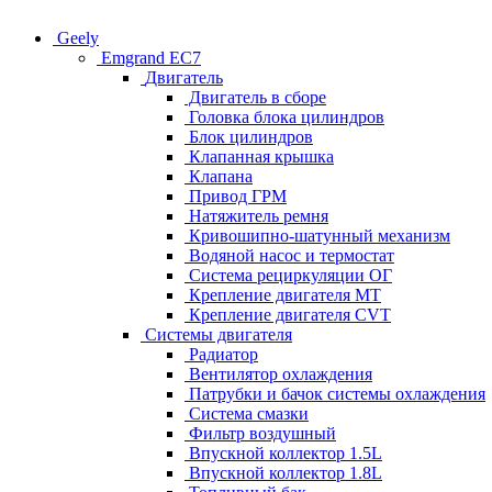
Geely
Emgrand EC7
Двигатель
Двигатель в сборе
Головка блока цилиндров
Блок цилиндров
Клапанная крышка
Клапана
Привод ГРМ
Натяжитель ремня
Кривошипно-шатунный механизм
Водяной насос и термостат
Система рециркуляции ОГ
Крепление двигателя MT
Крепление двигателя CVT
Системы двигателя
Радиатор
Вентилятор охлаждения
Патрубки и бачок системы охлаждения
Система смазки
Фильтр воздушный
Впускной коллектор 1.5L
Впускной коллектор 1.8L