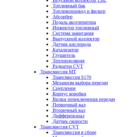
Впускной коллектор 1.8L
Топливный бак
Топливопровод и фильтр
Абсорбер
Педаль акселератора
Инжектор топливный
Система зажигания
Выпускной коллектор
Датчик кислорода
Катализатор
Глушитель
Теплоизоляция
Радиатор CVT
Трансмиссия MT
Трансмиссия S170
Механизм выбора передач
Сцепление
Корпус коробки
Вилки переключения передач
Первичный вал
Вторичный вал
Дифференциал
Датчик скорости
Трансмиссия CVT
Трансмиссия в сборе