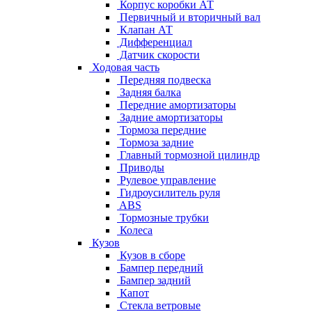
Корпус коробки АТ
Первичный и вторичный вал
Клапан АТ
Дифференциал
Датчик скорости
Ходовая часть
Передняя подвеска
Задняя балка
Передние амортизаторы
Задние амортизаторы
Тормоза передние
Тормоза задние
Главный тормозной цилиндр
Приводы
Рулевое управление
Гидроусилитель руля
ABS
Тормозные трубки
Колеса
Кузов
Кузов в сборе
Бампер передний
Бампер задний
Капот
Стекла ветровые