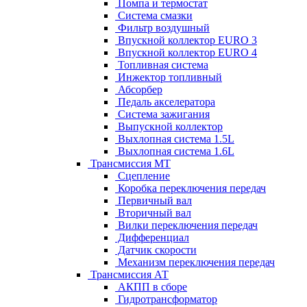
Помпа и термостат
Система смазки
Фильтр воздушный
Впускной коллектор EURO 3
Впускной коллектор EURO 4
Топливная система
Инжектор топливный
Абсорбер
Педаль акселератора
Система зажигания
Выпускной коллектор
Выхлопная система 1.5L
Выхлопная система 1.6L
Трансмиссия МТ
Сцепление
Коробка переключения передач
Первичный вал
Вторичный вал
Вилки переключения передач
Дифференциал
Датчик скорости
Механизм переключения передач
Трансмиссия АТ
АКПП в сборе
Гидротрансформатор