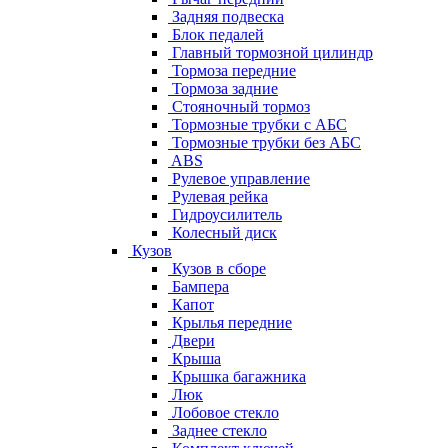
Задняя подвеска
Блок педалей
Главный тормозной цилиндр
Тормоза передние
Тормоза задние
Стояночный тормоз
Тормозные трубки с АБС
Тормозные трубки без АБС
ABS
Рулевое управление
Рулевая рейка
Гидроусилитель
Колесный диск
Кузов
Кузов в сборе
Бампера
Капот
Крылья передние
Двери
Крыша
Крышка багажника
Люк
Лобовое стекло
Заднее стекло