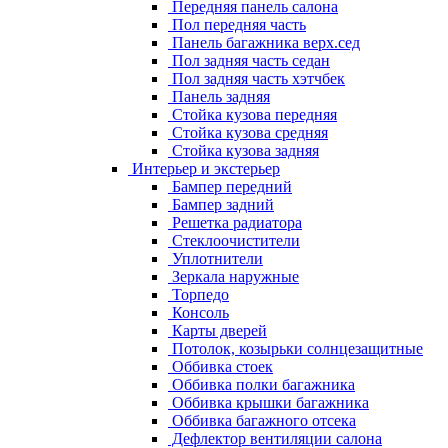
Передняя панель салона
Пол передняя часть
Панель багажника верх.сед
Пол задняя часть седан
Пол задняя часть хэтчбек
Панель задняя
Стойка кузова передняя
Стойка кузова средняя
Стойка кузова задняя
Интерьер и экстерьер
Бампер передний
Бампер задний
Решетка радиатора
Стеклоочистители
Уплотнители
Зеркала наружные
Торпедо
Консоль
Карты дверей
Потолок, козырьки солнцезащитные
Оббивка стоек
Оббивка полки багажника
Оббивка крышки багажника
Оббивка багажного отсека
Дефлектор вентиляции салона