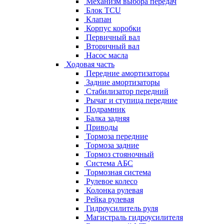
Механизм выбора передач
Блок TCU
Клапан
Корпус коробки
Первичный вал
Вторичный вал
Насос масла
Ходовая часть
Передние амортизаторы
Задние амортизаторы
Стабилизатор передний
Рычаг и ступица передние
Подрамник
Балка задняя
Приводы
Тормоза передние
Тормоза задние
Тормоз стояночный
Система АБС
Тормозная система
Рулевое колесо
Колонка рулевая
Рейка рулевая
Гидроусилитель руля
Магистраль гидроусилителя