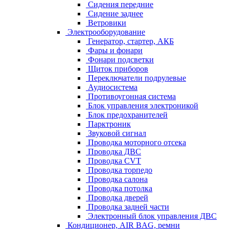
Сидения передние
Сидение заднее
Ветровики
Электрооборудование
Генератор, стартер, АКБ
Фары и фонари
Фонари подсветки
Щиток приборов
Переключатели подрулевые
Аудиосистема
Противоугонная система
Блок управления электроникой
Блок предохранителей
Парктроник
Звуковой сигнал
Проводка моторного отсека
Проводка ДВС
Проводка CVT
Проводка торпедо
Проводка салона
Проводка потолка
Проводка дверей
Проводка задней части
Электронный блок управления ДВС
Кондиционер, AIR BAG, ремни