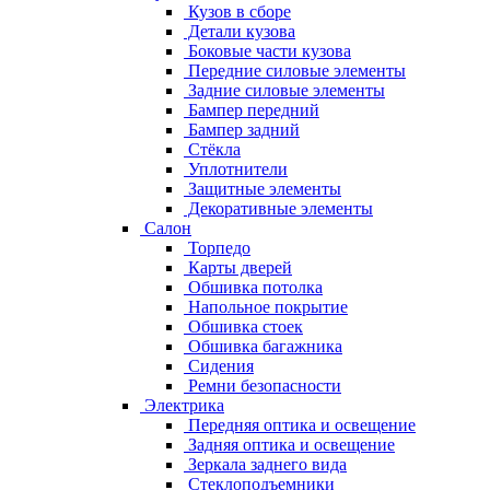
Кузов в сборе
Детали кузова
Боковые части кузова
Передние силовые элементы
Задние силовые элементы
Бампер передний
Бампер задний
Стёкла
Уплотнители
Защитные элементы
Декоративные элементы
Салон
Торпедо
Карты дверей
Обшивка потолка
Напольное покрытие
Обшивка стоек
Обшивка багажника
Сидения
Ремни безопасности
Электрика
Передняя оптика и освещение
Задняя оптика и освещение
Зеркала заднего вида
Стеклоподъемники