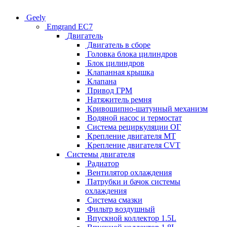
Geely
Emgrand EC7
Двигатель
Двигатель в сборе
Головка блока цилиндров
Блок цилиндров
Клапанная крышка
Клапана
Привод ГРМ
Натяжитель ремня
Кривошипно-шатунный механизм
Водяной насос и термостат
Система рециркуляции ОГ
Крепление двигателя MT
Крепление двигателя CVT
Системы двигателя
Радиатор
Вентилятор охлаждения
Патрубки и бачок системы
охлаждения
Система смазки
Фильтр воздушный
Впускной коллектор 1.5L