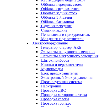
Карты дверей модель 2014
Оббивка передних стоек
Оббивка средних стоек
Оббивка задних стоек
Оббивка 5-й двери
Оббивка багажника
Сидения передние
Сидения задние
Пепельница и прикуриватель
Молдинги и уплотнители
Электрооборудование
Генератор, стартер, АКБ
Элементы наружного освещения
Элементы внутренного освещения
Щиток приборов
Кнопки и переключатели
Мультимедиа
Блок предохранителей
Электронный блок управления
Противоугонная система
Парктроник
Проводка ДВС
Проводка моторного отсека
Проводка салона
Проводка торпедо