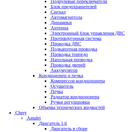
Подрулевые переключатели
Блок предохранителей
Сигнал
Автомагнитола
Динамики
Антенна
Электронный блок управления ДВС
Противоугонная система
Проводка ДВС
Подкапотная проводка
Проводка торпедо
Напольная проводка
Проводка дверей
Аккумулятор
Кондиционер и печка
Компрессор кондиционера
Осушитель
Печка
Радиатор кондиционера
Ручки регулировки
Объемы технических жидкостей
Chery
Amulet
Двигатель 1.6
Двигатель в сборе