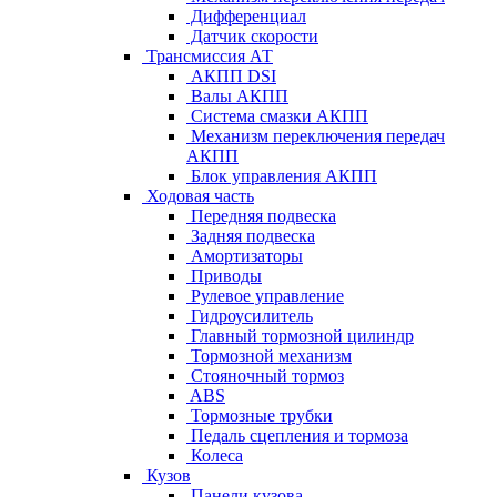
Дифференциал
Датчик скорости
Трансмиссия АТ
АКПП DSI
Валы АКПП
Система смазки АКПП
Механизм переключения передач
АКПП
Блок управления АКПП
Ходовая часть
Передняя подвеска
Задняя подвеска
Амортизаторы
Приводы
Рулевое управление
Гидроусилитель
Главный тормозной цилиндр
Тормозной механизм
Стояночный тормоз
ABS
Тормозные трубки
Педаль сцепления и тормоза
Колеса
Кузов
Панели кузова