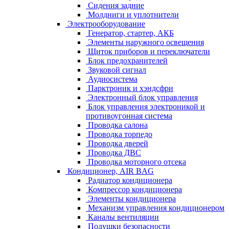
Сидения задние
Молдниги и уплотнители
Электрооборудование
Генератор, стартер, АКБ
Элементы наружного освещения
Щиток приборов и переключатели
Блок предохранителей
Звуковой сигнал
Аудиосистема
Парктроник и хэндсфри
Электронный блок управления
Блок управления электроникой и
противоугонная система
Проводка салона
Проводка торпедо
Проводка дверей
Проводка ДВС
Проводка моторного отсека
Кондиционер, AIR BAG
Радиатор кондиционера
Компрессор кондиционера
Элементы кондиционера
Механизм управления кондиционером
Каналы вентиляции
Подушки безопасности