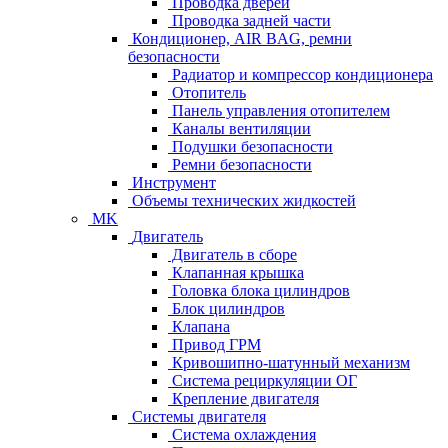
Проводка дверей
Проводка задней части
Кондиционер, AIR BAG, ремни
безопасности
Радиатор и компрессор кондиционера
Отопитель
Панель управления отопителем
Каналы вентиляции
Подушки безопасности
Ремни безопасности
Инструмент
Объемы технических жидкостей
MK
Двигатель
Двигатель в сборе
Клапанная крышка
Головка блока цилиндров
Блок цилиндров
Клапана
Привод ГРМ
Кривошипно-шатунный механизм
Система рециркуляции ОГ
Крепление двигателя
Системы двигателя
Система охлаждения