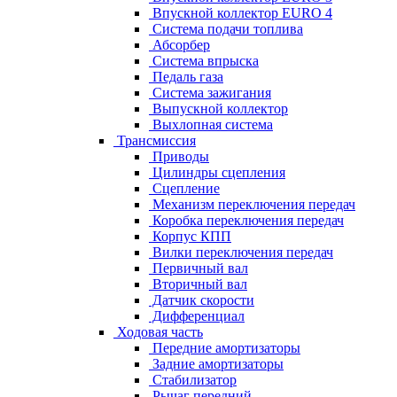
Впускной коллектор EURO 4
Система подачи топлива
Абсорбер
Система впрыска
Педаль газа
Система зажигания
Выпускной коллектор
Выхлопная система
Трансмиссия
Приводы
Цилиндры сцепления
Сцепление
Механизм переключения передач
Коробка переключения передач
Корпус КПП
Вилки переключения передач
Первичный вал
Вторичный вал
Датчик скорости
Дифференциал
Ходовая часть
Передние амортизаторы
Задние амортизаторы
Стабилизатор
Рычаг передний