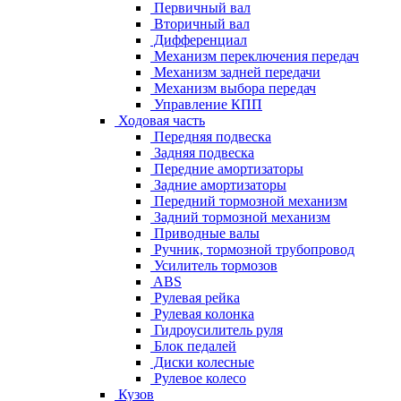
Первичный вал
Вторичный вал
Дифференциал
Механизм переключения передач
Механизм задней передачи
Механизм выбора передач
Управление КПП
Ходовая часть
Передняя подвеска
Задняя подвеска
Передние амортизаторы
Задние амортизаторы
Передний тормозной механизм
Задний тормозной механизм
Приводные валы
Ручник, тормозной трубопровод
Усилитель тормозов
ABS
Рулевая рейка
Рулевая колонка
Гидроусилитель руля
Блок педалей
Диски колесные
Рулевое колесо
Кузов