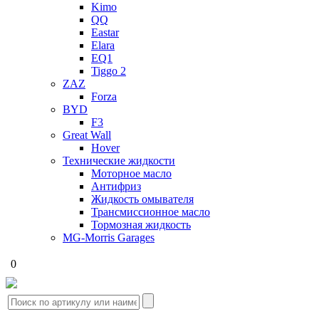
Kimo
QQ
Eastar
Elara
EQ1
Tiggo 2
ZAZ
Forza
BYD
F3
Great Wall
Hover
Технические жидкости
Моторное масло
Антифриз
Жидкость омывателя
Трансмиссионное масло
Тормозная жидкость
MG-Morris Garages
0