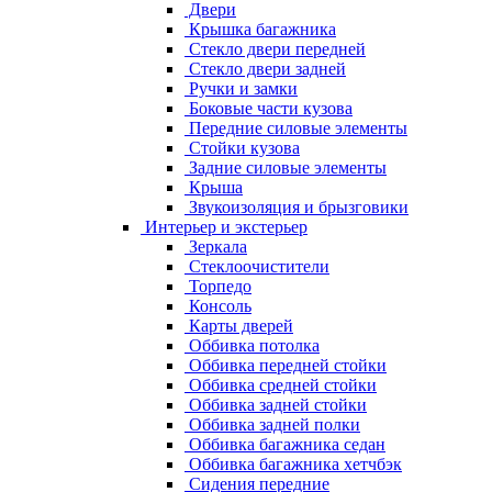
Двери
Крышка багажника
Стекло двери передней
Стекло двери задней
Ручки и замки
Боковые части кузова
Передние силовые элементы
Стойки кузова
Задние силовые элементы
Крыша
Звукоизоляция и брызговики
Интерьер и экстерьер
Зеркала
Стеклоочистители
Торпедо
Консоль
Карты дверей
Оббивка потолка
Оббивка передней стойки
Оббивка средней стойки
Оббивка задней стойки
Оббивка задней полки
Оббивка багажника седан
Оббивка багажника хетчбэк
Сидения передние