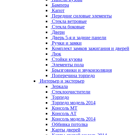
Бампера
Капот
Передние силовые элементы
Стекла ветровые
Стекла боковые
Двери
Дверь 5-я и задние панели
Ручки и замки
Комплект замков зажигания и дверей
Люк
Стойки кузова
Элементы пола
Брызговики и звукоизоляция
Поперечина торпедо
Интерьер и экстерьер
Зеркала
Стеклоочистители
Торпедо
Торпедо модель 2014
Консоль МТ
Консоль АТ
Консоль модель 2014
Оббивка потолка
Карты дверей