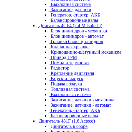
Выхлопная система
Зажигание, датчики
Генератор, стартер, АКБ
Балансировочные валы
Двигатель 4G64 (2.4 Mitsubishi)
Блок цилиндров - механика
Блок цилиндров - автомат
Головка блока цилиндров
Клапанная крышка
Кривошипно-шатунный механизм
Привод ГРМ
Помпа и термостат
Радиатор
Крепление двигателя
Впуск и выпуск
Подача воздуха
Топливная система
Выхлопная система
Зажигание, датчики - механика
Зажигание, датчики - автомат
Генератор, стартер, АКБ
Балансировочные валы
Двигатель 481F (1.6 Acteco)
Двигатель в сборе
Блок цилиндров