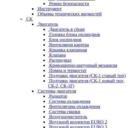
Ремни безопасности
Инструмент
Объемы технических жидкостей
CK
Двигатель
Двигатель в сборе
Головка блока цилиндров
Блок цилиндров
Вентиляция картера
Крышка клапанная
Клапана
Распредвал
Кривошипно-шатунный механизм
Помпа и термостат
Подушки двигателя (СК-1 старый тип)
Подушки двигателя (СК-1 новый тип,
СК-2, СК-1F)
Системы двигателя
Радиатор
Система охлаждения
Вентиляторы охлаждения
Система смазки
Воздухоочиститель
Впускной коллектор EURO 2
Впускной коллектор EURO 3