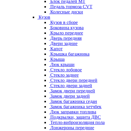
Блок педалей МТ
Педаль тормоза CVT
Колесные диски
Кузов
Кузов в сборе
Боковина кузова
Крыло переднее
Дверь передняя
Двери задние
Капот
Крышка багажника
Крыша
Люк крыши
Стекло лобовое
Стекло заднее
Стекло двери передней
Стекло двери задней
Замок двери передней
Замок двери задней
Замок багажника седан
Замок багажника хетчбек
Люк заправки топлива
Подкрылки, защита ДВС
Тепло-виброизоляция пола
Лонжероны передние