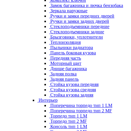
Комплект ключей
Замок багажника и лючка бензобака
Зеркала наружные
Ручки и замки передних дверей
Ручки и замки задних дверей
Стеклоподъемники передние
Стеклоподъемники задние
Брызговики, уплотнители
Теплоизоляция
Пыльники радиатора
Панель боковая кузова
Передняя часть
Моторный щит
Днище багажника
Задняя полка
Задняя панель
Стойка кузова передняя
Стойка кузова средняя
Стойка кузова задняя
Интерьер
Поперечина торпедо тип 1 LM
Поперечина торпедо тип 2 MF
Торпедо тип 1 LM
Торпедо тип 2 MF
Консоль тип 1 LM