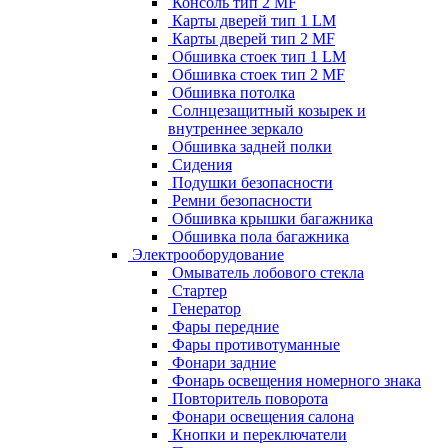
Консоль тип 2 MF
Карты дверей тип 1 LM
Карты дверей тип 2 MF
Обшивка стоек тип 1 LM
Обшивка стоек тип 2 MF
Обшивка потолка
Солнцезащитный козырек и
внутреннее зеркало
Обшивка задней полки
Сидения
Подушки безопасности
Ремни безопасности
Обшивка крышки багажника
Обшивка пола багажника
Электрооборудование
Омыватель лобового стекла
Стартер
Генератор
Фары передние
Фары противотуманные
Фонари задние
Фонарь освещения номерного знака
Повторитель поворота
Фонари освещения салона
Кнопки и переключатели