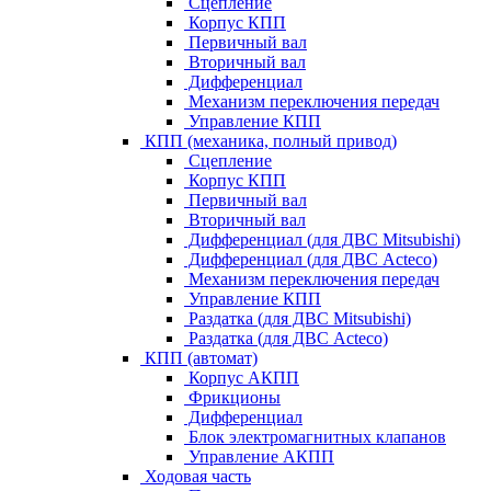
Сцепление
Корпус КПП
Первичный вал
Вторичный вал
Дифференциал
Механизм переключения передач
Управление КПП
КПП (механика, полный привод)
Сцепление
Корпус КПП
Первичный вал
Вторичный вал
Дифференциал (для ДВС Mitsubishi)
Дифференциал (для ДВС Acteco)
Механизм переключения передач
Управление КПП
Раздатка (для ДВС Mitsubishi)
Раздатка (для ДВС Acteco)
КПП (автомат)
Корпус АКПП
Фрикционы
Дифференциал
Блок электромагнитных клапанов
Управление АКПП
Ходовая часть