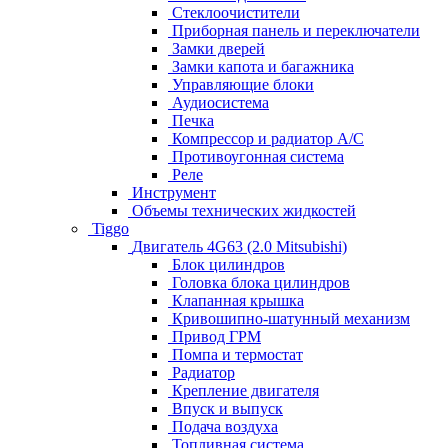
Стеклоочистители
Приборная панель и переключатели
Замки дверей
Замки капота и багажника
Управляющие блоки
Аудиосистема
Печка
Компрессор и радиатор А/C
Противоугонная система
Реле
Инструмент
Объемы технических жидкостей
Tiggo
Двигатель 4G63 (2.0 Mitsubishi)
Блок цилиндров
Головка блока цилиндров
Клапанная крышка
Кривошипно-шатунный механизм
Привод ГРМ
Помпа и термостат
Радиатор
Крепление двигателя
Впуск и выпуск
Подача воздуха
Топливная система