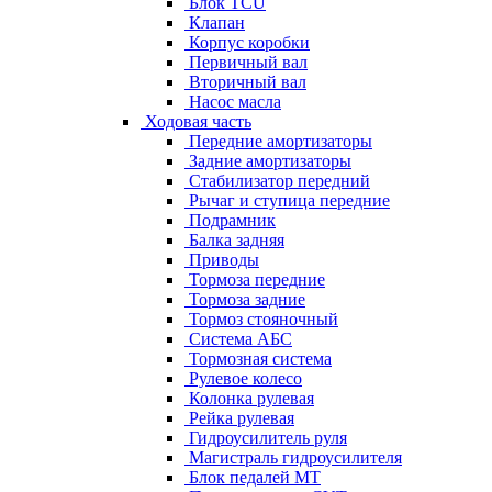
Блок TCU
Клапан
Корпус коробки
Первичный вал
Вторичный вал
Насос масла
Ходовая часть
Передние амортизаторы
Задние амортизаторы
Стабилизатор передний
Рычаг и ступица передние
Подрамник
Балка задняя
Приводы
Тормоза передние
Тормоза задние
Тормоз стояночный
Система АБС
Тормозная система
Рулевое колесо
Колонка рулевая
Рейка рулевая
Гидроусилитель руля
Магистраль гидроусилителя
Блок педалей МТ