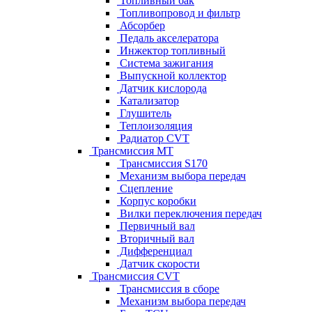
Топливный бак
Топливопровод и фильтр
Абсорбер
Педаль акселератора
Инжектор топливный
Система зажигания
Выпускной коллектор
Датчик кислорода
Катализатор
Глушитель
Теплоизоляция
Радиатор CVT
Трансмиссия MT
Трансмиссия S170
Механизм выбора передач
Сцепление
Корпус коробки
Вилки переключения передач
Первичный вал
Вторичный вал
Дифференциал
Датчик скорости
Трансмиссия CVT
Трансмиссия в сборе
Механизм выбора передач