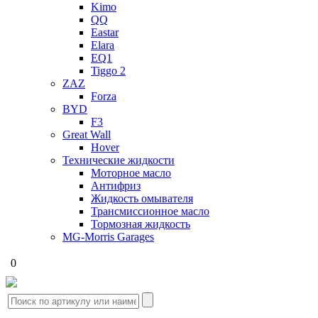
Kimo
QQ
Eastar
Elara
EQ1
Tiggo 2
ZAZ
Forza
BYD
F3
Great Wall
Hover
Технические жидкости
Моторное масло
Антифриз
Жидкость омывателя
Трансмиссионное масло
Тормозная жидкость
MG-Morris Garages
0