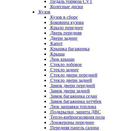
Педаль тормоза CVT
Колесные диски
Кузов
Кузов в сборе
Боковина кузова
Крыло переднее
Дверь передняя
Двери задние
Капот
Крышка багажника
Крыша
Люк крыши
Стекло лобовое
Стекло заднее
Стекло двери передней
Стекло двери задней
Замок двери передней
Замок двери задней
Замок багажника седан
Замок багажника хетчбек
Люк заправки топлива
Подкрылки, защита ДВС
Тепло-виброизоляция пола
Лонжероны передние
Передняя панель салона