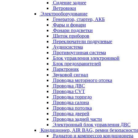
Сидение заднее
Ветровики
Электрооборудование
Генератор, стартер, АКБ
Фары и фонари
Фонари подсветки
Щиток приборов
Переключатели подрулевые
Аудиосистема
Противоугонная система
Блок управления электроникой
Блок предохранителей
Парктроник
Звуковой сигнал
Проводка моторного отсека
Проводка ДВС
Проводка CVT
Проводка торпедо
Проводка салона
Проводка потолка
Проводка дверей
Проводка задней части
Электронный блок управления ДВС
Кондиционер, AIR BAG, ремни безопасности
Радиатор и компрессор кондиционера