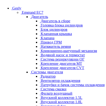
Geely
Emgrand EC7
Двигатель
Двигатель в сборе
Головка блока цилиндров
Блок цилиндров
Клапанная крышка
Клапана
Привод ГРМ
Натяжитель ремня
Кривошипно-шатунный механизм
Водяной насос и термостат
Система рециркуляции ОГ
Крепление двигателя MT
Крепление двигателя CVT
Системы двигателя
Радиатор
Вентилятор охлаждения
Патрубки и бачок системы охлаждения
Система смазки
Фильтр воздушный
Впускной коллектор 1.5L
Впускной коллектор 1.8L