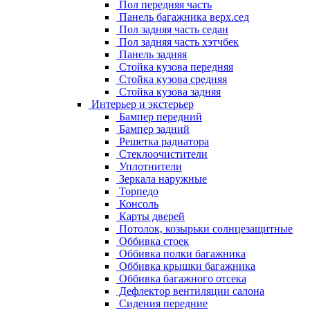
Пол передняя часть
Панель багажника верх.сед
Пол задняя часть седан
Пол задняя часть хэтчбек
Панель задняя
Стойка кузова передняя
Стойка кузова средняя
Стойка кузова задняя
Интерьер и экстерьер
Бампер передний
Бампер задний
Решетка радиатора
Стеклоочистители
Уплотнители
Зеркала наружные
Торпедо
Консоль
Карты дверей
Потолок, козырьки солнцезащитные
Оббивка стоек
Оббивка полки багажника
Оббивка крышки багажника
Оббивка багажного отсека
Дефлектор вентиляции салона
Сидения передние