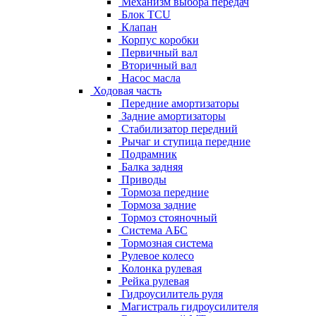
Механизм выбора передач
Блок TCU
Клапан
Корпус коробки
Первичный вал
Вторичный вал
Насос масла
Ходовая часть
Передние амортизаторы
Задние амортизаторы
Стабилизатор передний
Рычаг и ступица передние
Подрамник
Балка задняя
Приводы
Тормоза передние
Тормоза задние
Тормоз стояночный
Система АБС
Тормозная система
Рулевое колесо
Колонка рулевая
Рейка рулевая
Гидроусилитель руля
Магистраль гидроусилителя