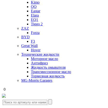
Kimo
QQ
Eastar
Elara
EQ1
Tiggo 2
ZAZ
Forza
BYD
F3
Great Wall
Hover
Технические жидкости
Моторное масло
Антифриз
Жидкость омывателя
Трансмиссионное масло
Тормозная жидкость
MG-Morris Garages
0