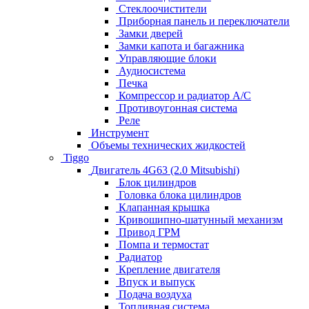
Стеклоочистители
Приборная панель и переключатели
Замки дверей
Замки капота и багажника
Управляющие блоки
Аудиосистема
Печка
Компрессор и радиатор А/C
Противоугонная система
Реле
Инструмент
Объемы технических жидкостей
Tiggo
Двигатель 4G63 (2.0 Mitsubishi)
Блок цилиндров
Головка блока цилиндров
Клапанная крышка
Кривошипно-шатунный механизм
Привод ГРМ
Помпа и термостат
Радиатор
Крепление двигателя
Впуск и выпуск
Подача воздуха
Топливная система