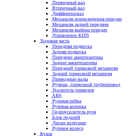
Первичный вал
Вторичный вал
Дифференциал
Механизм переключения передач
Механизм задней передачи
Механизм выбора передач
Управление КПП
Ходовая часть
Передняя подвеска
Задняя подвеска
Передние амортизаторы
Задние амортизаторы
Передний тормозной механизм
Задний тормозной механизм
Приводные валы
Ручник, тормозной трубопровод
Усилитель тормозов
ABS
Рулевая рейка
Рулевая колонка
Гидроусилитель руля
Блок педалей
Диски колесные
Рулевое колесо
Кузов