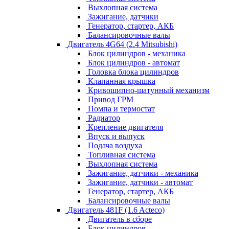
Выхлопная система
Зажигание, датчики
Генератор, стартер, АКБ
Балансировочные валы
Двигатель 4G64 (2.4 Mitsubishi)
Блок цилиндров - механика
Блок цилиндров - автомат
Головка блока цилиндров
Клапанная крышка
Кривошипно-шатунный механизм
Привод ГРМ
Помпа и термостат
Радиатор
Крепление двигателя
Впуск и выпуск
Подача воздуха
Топливная система
Выхлопная система
Зажигание, датчики - механика
Зажигание, датчики - автомат
Генератор, стартер, АКБ
Балансировочные валы
Двигатель 481F (1.6 Acteco)
Двигатель в сборе
Блок цилиндров