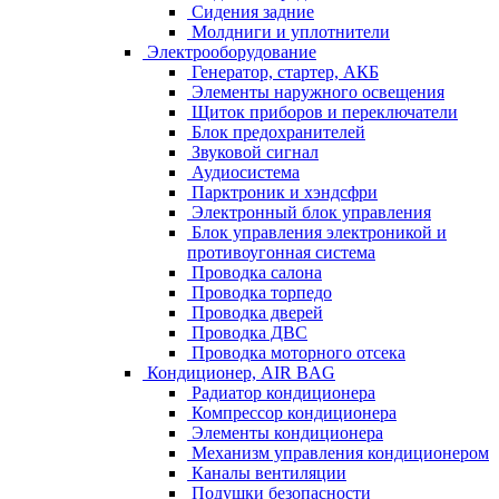
Сидения задние
Молдниги и уплотнители
Электрооборудование
Генератор, стартер, АКБ
Элементы наружного освещения
Щиток приборов и переключатели
Блок предохранителей
Звуковой сигнал
Аудиосистема
Парктроник и хэндсфри
Электронный блок управления
Блок управления электроникой и
противоугонная система
Проводка салона
Проводка торпедо
Проводка дверей
Проводка ДВС
Проводка моторного отсека
Кондиционер, AIR BAG
Радиатор кондиционера
Компрессор кондиционера
Элементы кондиционера
Механизм управления кондиционером
Каналы вентиляции
Подушки безопасности