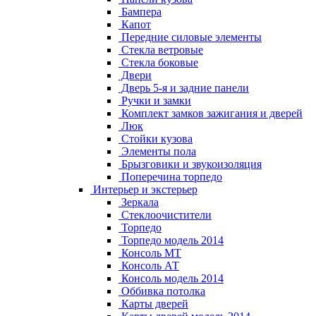
Бампера
Капот
Передние силовые элементы
Стекла ветровые
Стекла боковые
Двери
Дверь 5-я и задние панели
Ручки и замки
Комплект замков зажигания и дверей
Люк
Стойки кузова
Элементы пола
Брызговики и звукоизоляция
Поперечина торпедо
Интерьер и экстерьер
Зеркала
Стеклоочистители
Торпедо
Торпедо модель 2014
Консоль МТ
Консоль АТ
Консоль модель 2014
Оббивка потолка
Карты дверей