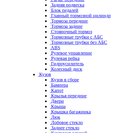
Задняя подвеска
Блок педалей
Главный тормозной цилиндр
Тормоза передние
Тормоза задние
Стояночный тормоз
Тормозные трубки с АБС
Тормозные трубки без АБС
ABS
Рулевое управление
Рулевая рейка
Гидроусилитель
Колесный диск
Кузов
Кузов в сборе
Бампера
Капот
Крылья передние
Двери
Крыша
Крышка багажника
Люк
Лобовое стекло
Заднее стекло