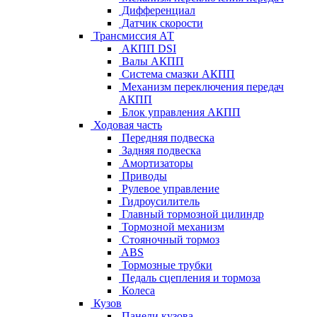
Дифференциал
Датчик скорости
Трансмиссия АТ
АКПП DSI
Валы АКПП
Система смазки АКПП
Механизм переключения передач
АКПП
Блок управления АКПП
Ходовая часть
Передняя подвеска
Задняя подвеска
Амортизаторы
Приводы
Рулевое управление
Гидроусилитель
Главный тормозной цилиндр
Тормозной механизм
Стояночный тормоз
ABS
Тормозные трубки
Педаль сцепления и тормоза
Колеса
Кузов
Панели кузова