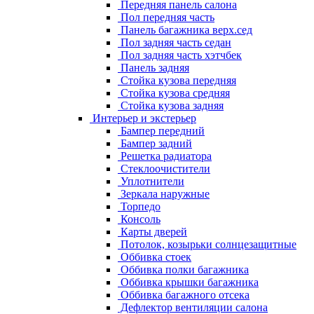
Передняя панель салона
Пол передняя часть
Панель багажника верх.сед
Пол задняя часть седан
Пол задняя часть хэтчбек
Панель задняя
Стойка кузова передняя
Стойка кузова средняя
Стойка кузова задняя
Интерьер и экстерьер
Бампер передний
Бампер задний
Решетка радиатора
Стеклоочистители
Уплотнители
Зеркала наружные
Торпедо
Консоль
Карты дверей
Потолок, козырьки солнцезащитные
Оббивка стоек
Оббивка полки багажника
Оббивка крышки багажника
Оббивка багажного отсека
Дефлектор вентиляции салона