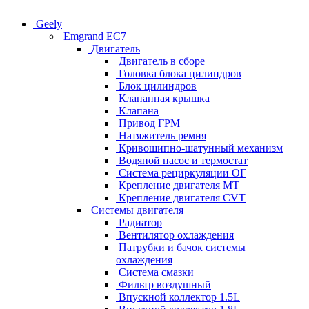
Geely
Emgrand EC7
Двигатель
Двигатель в сборе
Головка блока цилиндров
Блок цилиндров
Клапанная крышка
Клапана
Привод ГРМ
Натяжитель ремня
Кривошипно-шатунный механизм
Водяной насос и термостат
Система рециркуляции ОГ
Крепление двигателя MT
Крепление двигателя CVT
Системы двигателя
Радиатор
Вентилятор охлаждения
Патрубки и бачок системы
охлаждения
Система смазки
Фильтр воздушный
Впускной коллектор 1.5L