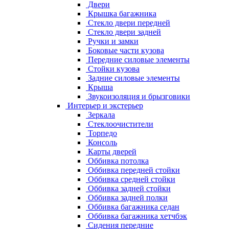
Двери
Крышка багажника
Стекло двери передней
Стекло двери задней
Ручки и замки
Боковые части кузова
Передние силовые элементы
Стойки кузова
Задние силовые элементы
Крыша
Звукоизоляция и брызговики
Интерьер и экстерьер
Зеркала
Стеклоочистители
Торпедо
Консоль
Карты дверей
Оббивка потолка
Оббивка передней стойки
Оббивка средней стойки
Оббивка задней стойки
Оббивка задней полки
Оббивка багажника седан
Оббивка багажника хетчбэк
Сидения передние