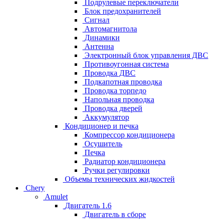
Подрулевые переключатели
Блок предохранителей
Сигнал
Автомагнитола
Динамики
Антенна
Электронный блок управления ДВС
Противоугонная система
Проводка ДВС
Подкапотная проводка
Проводка торпедо
Напольная проводка
Проводка дверей
Аккумулятор
Кондиционер и печка
Компрессор кондиционера
Осушитель
Печка
Радиатор кондиционера
Ручки регулировки
Объемы технических жидкостей
Chery
Amulet
Двигатель 1.6
Двигатель в сборе