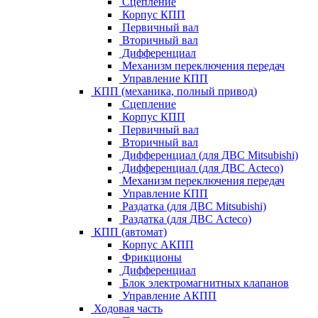
Сцепление
Корпус КПП
Первичный вал
Вторичный вал
Дифференциал
Механизм переключения передач
Управление КПП
КПП (механика, полный привод)
Сцепление
Корпус КПП
Первичный вал
Вторичный вал
Дифференциал (для ДВС Mitsubishi)
Дифференциал (для ДВС Acteco)
Механизм переключения передач
Управление КПП
Раздатка (для ДВС Mitsubishi)
Раздатка (для ДВС Acteco)
КПП (автомат)
Корпус АКПП
Фрикционы
Дифференциал
Блок электромагнитных клапанов
Управление АКПП
Ходовая часть