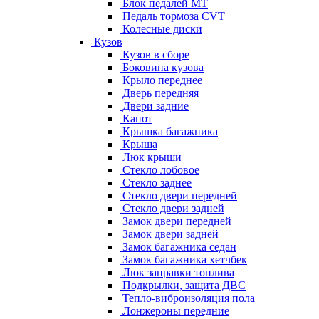
Блок педалей МТ
Педаль тормоза CVT
Колесные диски
Кузов
Кузов в сборе
Боковина кузова
Крыло переднее
Дверь передняя
Двери задние
Капот
Крышка багажника
Крыша
Люк крыши
Стекло лобовое
Стекло заднее
Стекло двери передней
Стекло двери задней
Замок двери передней
Замок двери задней
Замок багажника седан
Замок багажника хетчбек
Люк заправки топлива
Подкрылки, защита ДВС
Тепло-виброизоляция пола
Лонжероны передние