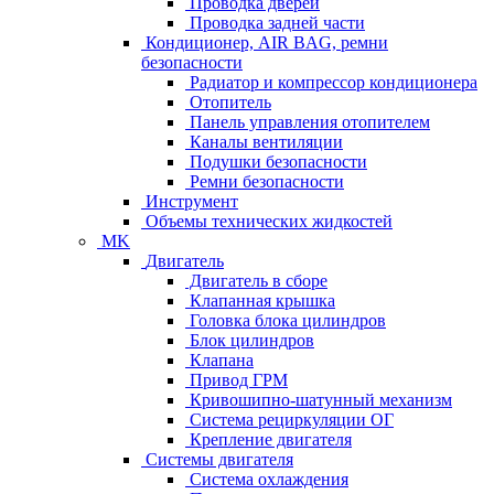
Проводка дверей
Проводка задней части
Кондиционер, AIR BAG, ремни
безопасности
Радиатор и компрессор кондиционера
Отопитель
Панель управления отопителем
Каналы вентиляции
Подушки безопасности
Ремни безопасности
Инструмент
Объемы технических жидкостей
MK
Двигатель
Двигатель в сборе
Клапанная крышка
Головка блока цилиндров
Блок цилиндров
Клапана
Привод ГРМ
Кривошипно-шатунный механизм
Система рециркуляции ОГ
Крепление двигателя
Системы двигателя
Система охлаждения