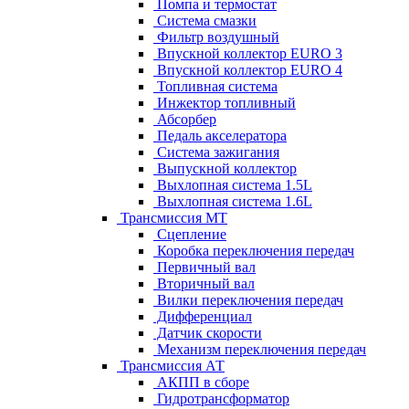
Помпа и термостат
Система смазки
Фильтр воздушный
Впускной коллектор EURO 3
Впускной коллектор EURO 4
Топливная система
Инжектор топливный
Абсорбер
Педаль акселератора
Система зажигания
Выпускной коллектор
Выхлопная система 1.5L
Выхлопная система 1.6L
Трансмиссия МТ
Сцепление
Коробка переключения передач
Первичный вал
Вторичный вал
Вилки переключения передач
Дифференциал
Датчик скорости
Механизм переключения передач
Трансмиссия АТ
АКПП в сборе
Гидротрансформатор