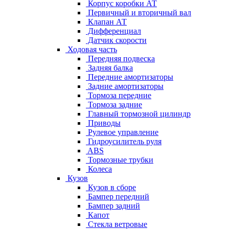
Корпус коробки АТ
Первичный и вторичный вал
Клапан АТ
Дифференциал
Датчик скорости
Ходовая часть
Передняя подвеска
Задняя балка
Передние амортизаторы
Задние амортизаторы
Тормоза передние
Тормоза задние
Главный тормозной цилиндр
Приводы
Рулевое управление
Гидроусилитель руля
ABS
Тормозные трубки
Колеса
Кузов
Кузов в сборе
Бампер передний
Бампер задний
Капот
Стекла ветровые