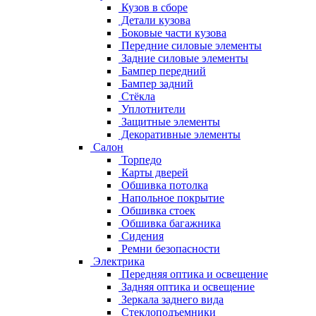
Кузов в сборе
Детали кузова
Боковые части кузова
Передние силовые элементы
Задние силовые элементы
Бампер передний
Бампер задний
Стёкла
Уплотнители
Защитные элементы
Декоративные элементы
Салон
Торпедо
Карты дверей
Обшивка потолка
Напольное покрытие
Обшивка стоек
Обшивка багажника
Сидения
Ремни безопасности
Электрика
Передняя оптика и освещение
Задняя оптика и освещение
Зеркала заднего вида
Стеклоподъемники