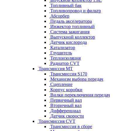
Впускной коллектор 1.8L
Топливный бак
Топливопровод и фильтр
Абсорбер
Педаль акселератора
Инжектор топливный
Система зажигания
Выпускной коллектор
Датчик кислорода
Катализатор
Глушитель
Теплоизоляция
Радиатор CVT
Трансмиссия MT
Трансмиссия S170
Механизм выбора передач
Сцепление
Корпус коробки
Вилки переключения передач
Первичный вал
Вторичный вал
Дифференциал
Датчик скорости
Трансмиссия CVT
Трансмиссия в сборе