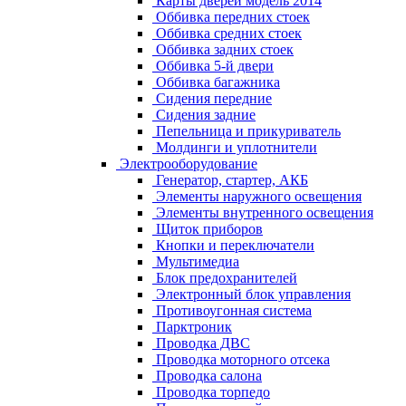
Карты дверей модель 2014
Оббивка передних стоек
Оббивка средних стоек
Оббивка задних стоек
Оббивка 5-й двери
Оббивка багажника
Сидения передние
Сидения задние
Пепельница и прикуриватель
Молдинги и уплотнители
Электрооборудование
Генератор, стартер, АКБ
Элементы наружного освещения
Элементы внутренного освещения
Щиток приборов
Кнопки и переключатели
Мультимедиа
Блок предохранителей
Электронный блок управления
Противоугонная система
Парктроник
Проводка ДВС
Проводка моторного отсека
Проводка салона
Проводка торпедо