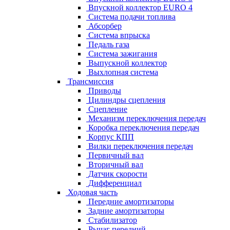
Впускной коллектор EURO 4
Система подачи топлива
Абсорбер
Система впрыска
Педаль газа
Система зажигания
Выпускной коллектор
Выхлопная система
Трансмиссия
Приводы
Цилиндры сцепления
Сцепление
Механизм переключения передач
Коробка переключения передач
Корпус КПП
Вилки переключения передач
Первичный вал
Вторичный вал
Датчик скорости
Дифференциал
Ходовая часть
Передние амортизаторы
Задние амортизаторы
Стабилизатор
Рычаг передний