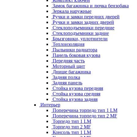
Комплект ключей
Замок багажника и лючка бензобака
Зеркала наружные
Ручки и замки передних дверей
Ручки и замки задних дверей
Стеклоподъемники передние
Стеклоподъемники задние
Брызговики, уплотнители
Теплоизоляция
Пыльники радиатора
Панель боковая кузова
Передняя часть
Моторный щит
Днище багажника
Задняя полка
Задняя панель
Стойка кузова передняя
Стойка кузова средняя
Стойка кузова задняя
Интерьер
Поперечина торпедо тип 1 LM
Поперечина торпедо тип 2 MF
Торпедо тип 1 LM
Торпедо тип 2 MF
Консоль тип 1 LM