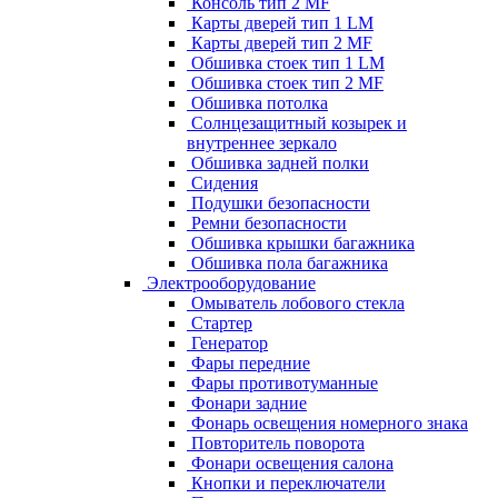
Консоль тип 2 MF
Карты дверей тип 1 LM
Карты дверей тип 2 MF
Обшивка стоек тип 1 LM
Обшивка стоек тип 2 MF
Обшивка потолка
Солнцезащитный козырек и
внутреннее зеркало
Обшивка задней полки
Сидения
Подушки безопасности
Ремни безопасности
Обшивка крышки багажника
Обшивка пола багажника
Электрооборудование
Омыватель лобового стекла
Стартер
Генератор
Фары передние
Фары противотуманные
Фонари задние
Фонарь освещения номерного знака
Повторитель поворота
Фонари освещения салона
Кнопки и переключатели