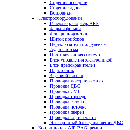
Сидения передние
Сидение заднее
Ветровики
Электрооборудование
Генератор, стартер, АКБ
Фары и фонари
Фонари подсветки
Щиток приборов
Переключатели подрулевые
Аудиосистема
Противоугонная система
Блок управления электроникой
Блок предохранителей
Парктроник
Звуковой сигнал
Проводка моторного отсека
Проводка ДВС
Проводка CVT
Проводка торпедо
Проводка салона
Проводка потолка
Проводка дверей
Проводка задней части
Электронный блок управления ДВС
Кондиционер, AIR BAG, ремни