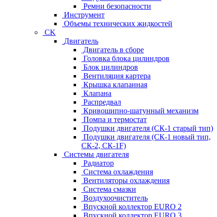
Ремни безопасности
Инструмент
Объемы технических жидкостей
CK
Двигатель
Двигатель в сборе
Головка блока цилиндров
Блок цилиндров
Вентиляция картера
Крышка клапанная
Клапана
Распредвал
Кривошипно-шатунный механизм
Помпа и термостат
Подушки двигателя (СК-1 старый тип)
Подушки двигателя (СК-1 новый тип,
СК-2, СК-1F)
Системы двигателя
Радиатор
Система охлаждения
Вентиляторы охлаждения
Система смазки
Воздухоочиститель
Впускной коллектор EURO 2
Впускной коллектор EURO 3